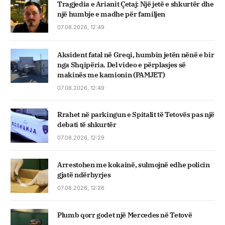
Tragjedia e Arianit Çetaj: Një jetë e shkurtër dhe
një humbje e madhe për familjen
07.08.2026, 12:49
Aksident fatal në Greqi, humbin jetën nënë e bir
nga Shqipëria. Del video e përplasjes së
makinës me kamionin (PAMJET)
07.08.2026, 12:49
Rrahet në parkingun e Spitalit të Tetovës pas një
debati të shkurtër
07.08.2026, 12:29
Arrestohen me kokainë, sulmojnë edhe policin
gjatë ndërhyrjes
07.08.2026, 12:26
Plumb qorr godet një Mercedes në Tetovë