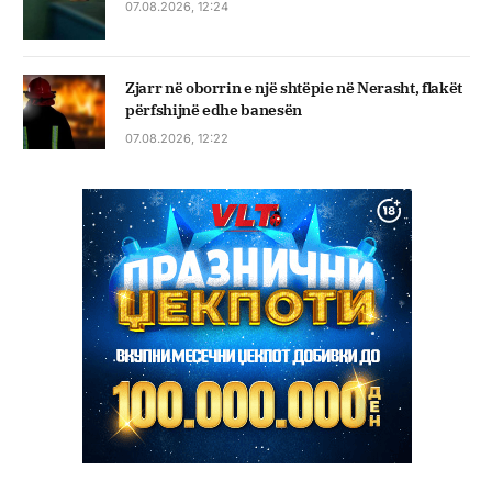
07.08.2026, 12:24
Zjarr në oborrin e një shtëpie në Nerasht, flakët
përfshijnë edhe banesën
07.08.2026, 12:22