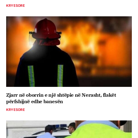
KRYESORE
Zjarr në oborrin e një shtëpie në Nerasht, flakët
përfshijnë edhe banesën
KRYESORE