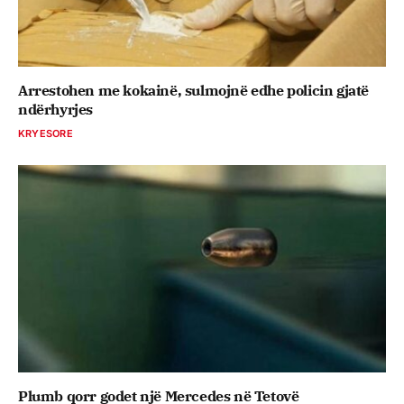
Arrestohen me kokainë, sulmojnë edhe policin gjatë
ndërhyrjes
KRYESORE
Plumb qorr godet një Mercedes në Tetovë