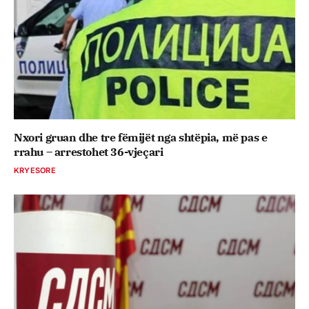
Nxori gruan dhe tre fëmijët nga shtëpia, më pas e
rrahu – arrestohet 36-vjeçari
KRYESORE