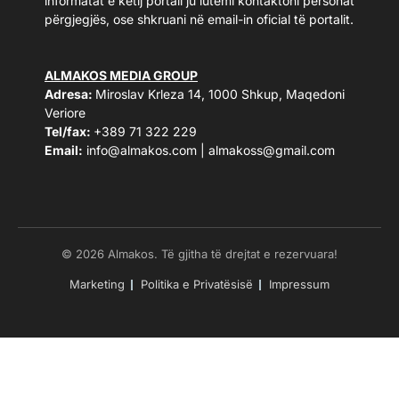
informatat e këtij portali ju lutemi kontaktoni personat
përgjegjës, ose shkruani në email-in oficial të portalit.
ALMAKOS MEDIA GROUP
Adresa:
Miroslav Krleza 14, 1000 Shkup, Maqedoni
Veriore
Tel/fax:
+389 71 322 229
Email:
info@almakos.com
|
almakoss@gmail.com
© 2026 Almakos. Të gjitha të drejtat e rezervuara!
Marketing
Politika e Privatësisë
Impressum