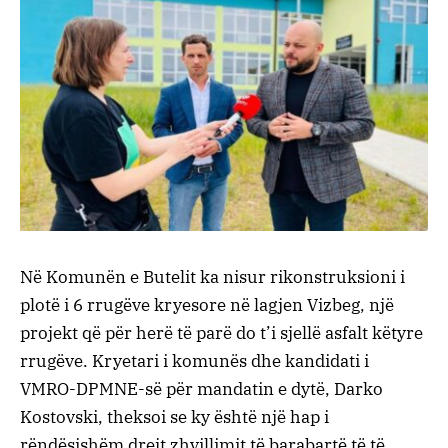
Në Komunën e Butelit ka nisur rikonstruksioni i
plotë i 6 rrugëve kryesore në lagjen Vizbeg, një
projekt që për herë të parë do t’i sjellë asfalt këtyre
rrugëve. Kryetari i komunës dhe kandidati i
VMRO-DPMNE-së për mandatin e dytë, Darko
Kostovski, theksoi se ky është një hap i
rëndësishëm drejt zhvillimit të barabartë të të