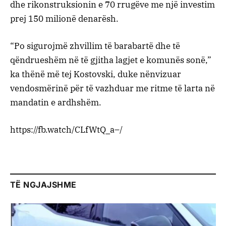
dhe rikonstruksionin e 70 rrugëve me një investim
prej 150 milionë denarësh.
“Po sigurojmë zhvillim të barabartë dhe të
qëndrueshëm në të gjitha lagjet e komunës sonë,”
ka thënë më tej Kostovski, duke nënvizuar
vendosmërinë për të vazhduar me ritme të larta në
mandatin e ardhshëm.
https://fb.watch/CLfWtQ_a–/
TË NGJAJSHME