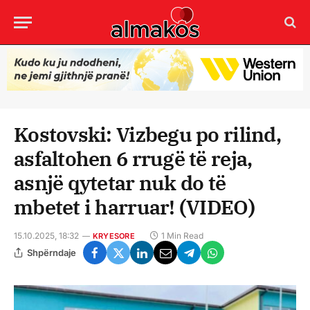
Kostovski: Vizbegu po rilind,
asfaltohen 6 rrugë të reja,
asnjë qytetar nuk do të
mbetet i harruar! (VIDEO)
15.10.2025, 18:32
1 Min Read
KRYESORE
Shpërndaje