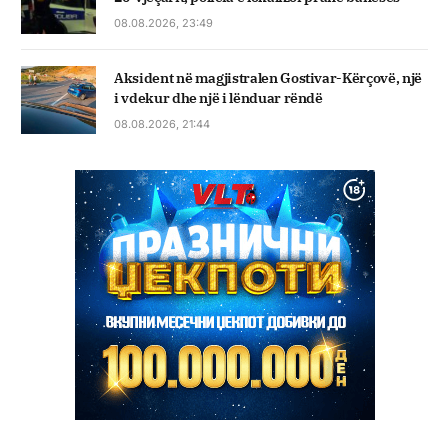
08.08.2026, 23:49
Aksident në magjistralen Gostivar-Kërçovë, një
i vdekur dhe një i lënduar rëndë
08.08.2026, 21:44