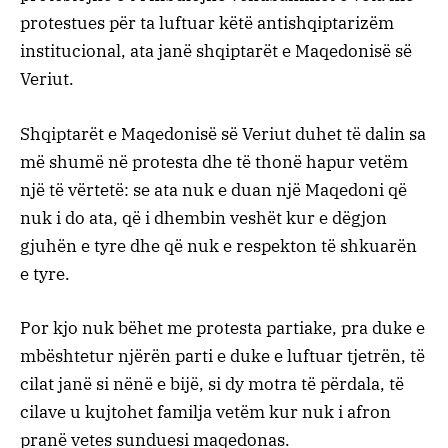
protestues për ta luftuar këtë antishqiptarizëm
institucional, ata janë shqiptarët e Maqedonisë së
Veriut.
Shqiptarët e Maqedonisë së Veriut duhet të dalin sa
më shumë në protesta dhe të thonë hapur vetëm
një të vërtetë: se ata nuk e duan një Maqedoni që
nuk i do ata, që i dhembin veshët kur e dëgjon
gjuhën e tyre dhe që nuk e respekton të shkuarën
e tyre.
Por kjo nuk bëhet me protesta partiake, pra duke e
mbështetur njërën parti e duke e luftuar tjetrën, të
cilat janë si nënë e bijë, si dy motra të përdala, të
cilave u kujtohet familja vetëm kur nuk i afron
pranë vetes sunduesi maqedonas.