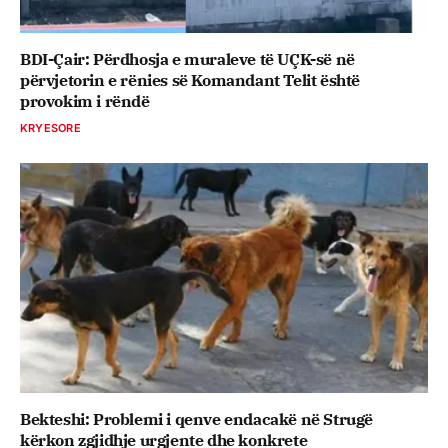
BDI-Çair: Përdhosja e muraleve të UÇK-së në
përvjetorin e rënies së Komandant Telit është
provokim i rëndë
KRYESORE
Bekteshi: Problemi i qenve endacakë në Strugë
kërkon zgjidhje urgjente dhe konkrete