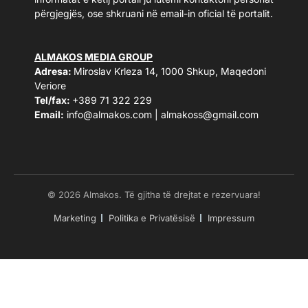
përgjegjës, ose shkruani në email-in oficial të portalit.
ALMAKOS MEDIA GROUP
Adresa:
Miroslav Krleza 14, 1000 Shkup, Maqedoni
Veriore
Tel/fax:
+389 71 322 229
Email:
info@almakos.com
|
almakoss@gmail.com
© 2026 Almakos. Të gjitha të drejtat e rezervuara!
Marketing
Politika e Privatësisë
Impressum