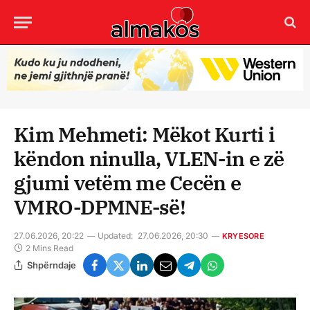
Kim Mehmeti: Mëkot Kurti i
këndon ninulla, VLEN-in e zë
gjumi vetëm me Cecën e
VMRO-DPMNE-së!
27.06.2026, 20:22
Updated:
27.06.2026, 20:30
KRYESORE
2 Mins Read
Shpërndaje