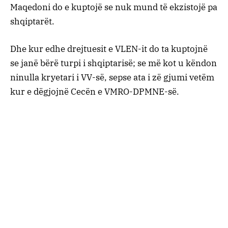
Maqedoni do e kuptojë se nuk mund të ekzistojë pa
shqiptarët.
Dhe kur edhe drejtuesit e VLEN-it do ta kuptojnë
se janë bërë turpi i shqiptarisë; se më kot u këndon
ninulla kryetari i VV-së, sepse ata i zë gjumi vetëm
kur e dëgjojnë Cecën e VMRO-DPMNE-së.