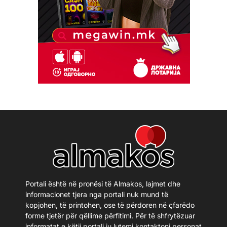
Portali është në pronësi të Almakos, lajmet dhe
informacionet tjera nga portali nuk mund të
kopjohen, të printohen, ose të përdoren në çfarëdo
forme tjetër për qëllime përfitimi. Për të shfrytëzuar
informatat e këtij portali ju lutemi kontaktoni personat