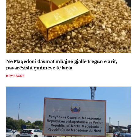
Në Maqedoni dasmat mbajnë gjallë tregun e arit,
pavarësisht çmimeve të larta
KRYESORE