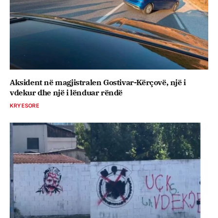
Aksident në magjistralen Gostivar-Kërçovë, një i
vdekur dhe një i lënduar rëndë
KRYESORE