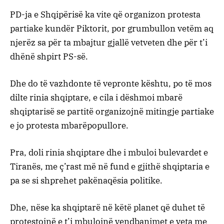
PD-ja e Shqipërisë ka vite që organizon protesta
partiake kundër Piktorit, por grumbullon vetëm aq
njerëz sa për ta mbajtur gjallë vetveten dhe për t’i
dhënë shpirt PS-së.
Dhe do të vazhdonte të vepronte kështu, po të mos
dilte rinia shqiptare, e cila i dëshmoi mbarë
shqiptarisë se partitë organizojnë mitingje partiake
e jo protesta mbarëpopullore.
Pra, doli rinia shqiptare dhe i mbuloi bulevardet e
Tiranës, me ç’rast më në fund e gjithë shqiptaria e
pa se si shprehet pakënaqësia politike.
Dhe, nëse ka shqiptarë në këtë planet që duhet të
protestojnë e t’i mbulojnë vendbanimet e veta me