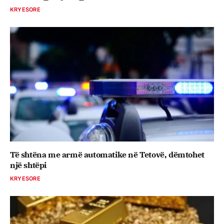
KRYESORE
Të shtëna me armë automatike në Tetovë, dëmtohet
një shtëpi
KRYESORE