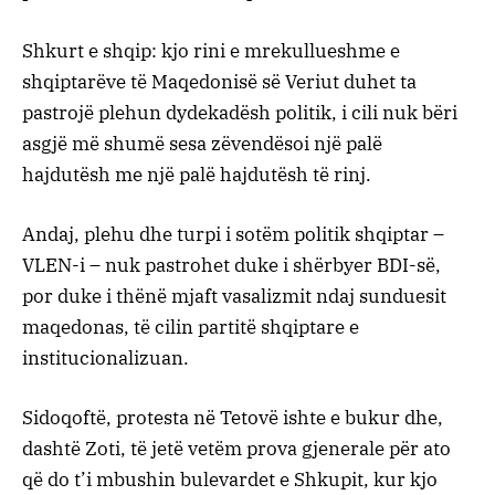
Shkurt e shqip: kjo rini e mrekullueshme e
shqiptarëve të Maqedonisë së Veriut duhet ta
pastrojë plehun dydekadësh politik, i cili nuk bëri
asgjë më shumë sesa zëvendësoi një palë
hajdutësh me një palë hajdutësh të rinj.
Andaj, plehu dhe turpi i sotëm politik shqiptar –
VLEN-i – nuk pastrohet duke i shërbyer BDI-së,
por duke i thënë mjaft vasalizmit ndaj sunduesit
maqedonas, të cilin partitë shqiptare e
institucionalizuan.
Sidoqoftë, protesta në Tetovë ishte e bukur dhe,
dashtë Zoti, të jetë vetëm prova gjenerale për ato
që do t’i mbushin bulevardet e Shkupit, kur kjo