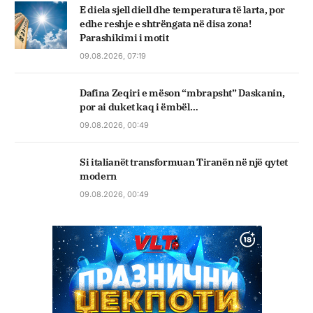
E diela sjell diell dhe temperatura të larta, por
edhe reshje e shtrëngata në disa zona!
Parashikimi i motit
09.08.2026, 07:19
Dafina Zeqiri e mëson “mbrapsht” Daskanin,
por ai duket kaq i ëmbël…
09.08.2026, 00:49
Si italianët transformuan Tiranën në një qytet
modern
09.08.2026, 00:49