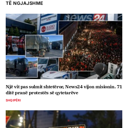
TË NGJAJSHME
Një vit pas sulmit shtetëror, News24 vijon misionin. 71
ditë pranë protestës së qytetarëve
SHQIPËRI