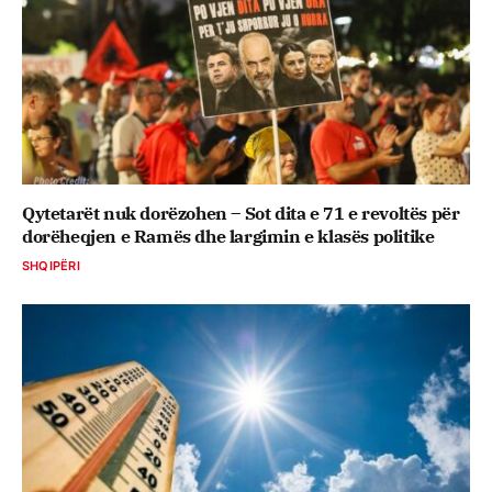
Qytetarët nuk dorëzohen – Sot dita e 71 e revoltës për
dorëheqjen e Ramës dhe largimin e klasës politike
SHQIPËRI