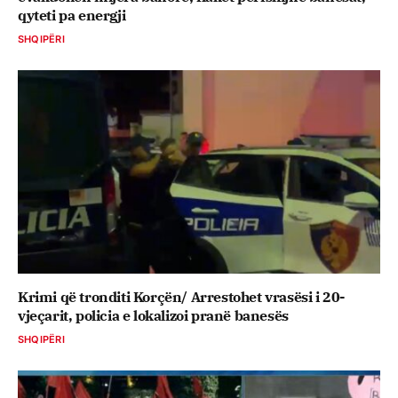
qyteti pa energji
SHQIPËRI
Krimi që tronditi Korçën/ Arrestohet vrasësi i 20-
vjeçarit, policia e lokalizoi pranë banesës
SHQIPËRI