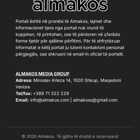
Portali është në pronësi të Almakos, lajmet dhe
informacionet tjera nga portali nuk mund të
kopjohen, të printohen, ose të përdoren në çfarëdo
forme tjetër për qëllime përfitimi. Për të shfrytëzuar
informatat e këtij portali ju lutemi kontaktoni personat
përgjegjës, ose shkruani në email-in oficial të portalit.
ALMAKOS MEDIA GROUP
Adresa:
Miroslav Krleza 14, 1000 Shkup, Maqedoni
Veriore
Tel/fax:
+389 71 322 229
Email:
info@almakos.com
|
almakoss@gmail.com
© 2026 Almakos. Të gjitha të drejtat e rezervuara!