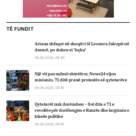
TË FUNDIT
Ariana shfaqet në shoqëri të Leonora Jakupit në
dasmë, po duken si ‘loçka’
09.08.2026, 09:49
Një vit pas sulmit shtetëror, News24 vijon
misionin. 71 ditë pranë protestës së qytetarëve
09.08.2026, 09:19
Qytetarët nuk dorëzohen – Sot dita e 71 e
revoltës për dorëheqjen e Ramës dhe largimin e
klasës politike
09.08.2026, 08:19