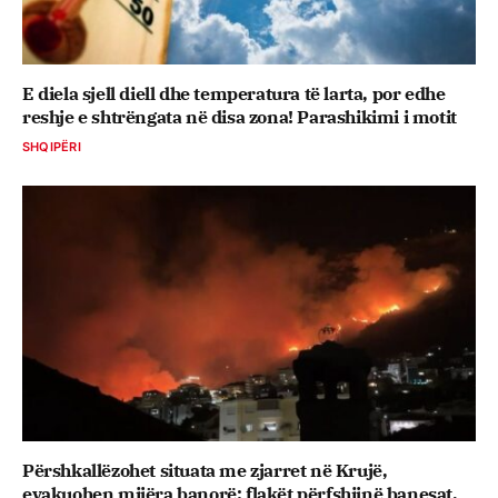
E diela sjell diell dhe temperatura të larta, por edhe
reshje e shtrëngata në disa zona! Parashikimi i motit
SHQIPËRI
Përshkallëzohet situata me zjarret në Krujë,
evakuohen mijëra banorë; flakët përfshijnë banesat,