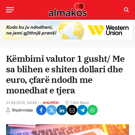
Këmbimi valutor 1 gusht/ Me
sa blihen e shiten dollari dhe
euro, çfarë ndodh me
monedhat e tjera
01.08.2025, 08:49
1 Min Read
SHQIPËRI
Shpërndaje