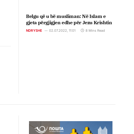
Belgu që u bë musliman: Në Islam e
gjeta përgjigjen edhe për Jezu Krishtin
NDRYSHE
02.07.2022, 11:01
8 Mins Read