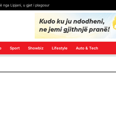
 nga Lipjani, u gjet i plagosur
e
Sport
Showbiz
Lifestyle
Auto & Tech