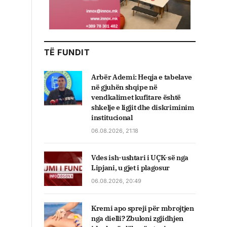
TË FUNDIT
Arbër Ademi: Heqja e tabelave
në gjuhën shqipe në
vendkalimet kufitare është
shkelje e ligjit dhe diskriminim
institucional
06.08.2026, 21:18
Vdes ish-ushtari i UÇK-së nga
Lipjani, u gjet i plagosur
06.08.2026, 20:49
Kremi apo spreji për mbrojtjen
nga dielli? Zbuloni zgjidhjen