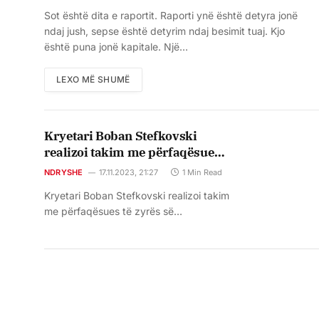
Sot është dita e raportit. Raporti ynë është detyra jonë
ndaj jush, sepse është detyrim ndaj besimit tuaj. Kjo
është puna jonë kapitale. Një…
LEXO MË SHUMË
Kryetari Boban Stefkovski
realizoi takim me përfaqësues
të zyrës së OSBE-së në Shkup
NDRYSHE
17.11.2023, 21:27
1 Min Read
Kryetari Boban Stefkovski realizoi takim
me përfaqësues të zyrës së…