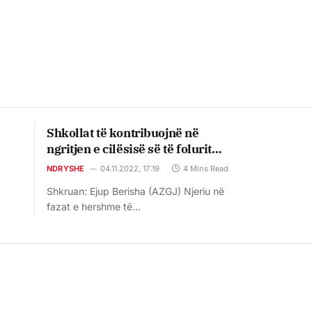
Shkollat të kontribuojnë në
ngritjen e cilësisë së të folurit
dhe të shkruarit në gjuhën
NDRYSHE
04.11.2022, 17:19
4 Mins Read
amtare-shqipe
Shkruan: Ejup Berisha (AZGJ) Njeriu në
fazat e hershme të…