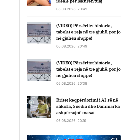
ideale për lëkurën tuaj
06.08.2026, 20:49
(VIDEO) Përsëritet historia,
tabelat e reja në tre gjuhë, por jo
në gjuhën shqipe!
06.08.2026, 20:49
(VIDEO) Përsëritet historia,
tabelat e reja në tre gjuhë, por jo
në gjuhën shqipe!
06.08.2026, 20:38
Rritet keqpërdorimi i AI-së në
shkolla, Suedia dhe Danimarka
ashpërsojnë masat
06.08.2026, 20:19