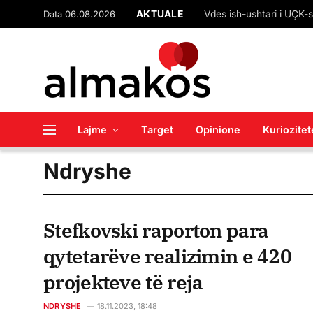
Data 06.08.2026
AKTUALE
Vdes ish-ushtari i UÇK-së
Lajme
Target
Opinione
Kuriozitet
Ndryshe
Stefkovski raporton para
qytetarëve realizimin e 420
projekteve të reja
NDRYSHE
18.11.2023, 18:48