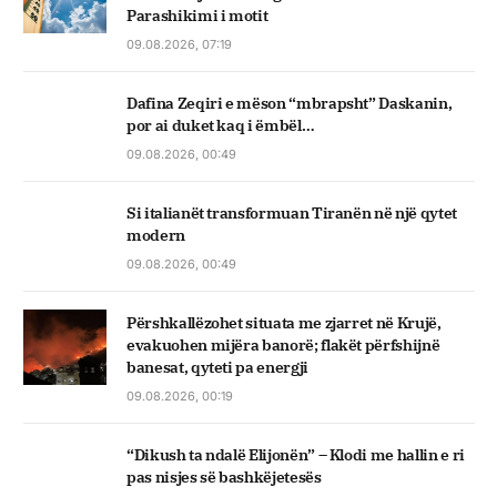
Parashikimi i motit
09.08.2026, 07:19
Dafina Zeqiri e mëson “mbrapsht” Daskanin,
por ai duket kaq i ëmbël…
09.08.2026, 00:49
Si italianët transformuan Tiranën në një qytet
modern
09.08.2026, 00:49
Përshkallëzohet situata me zjarret në Krujë,
evakuohen mijëra banorë; flakët përfshijnë
banesat, qyteti pa energji
09.08.2026, 00:19
“Dikush ta ndalë Elijonën” – Klodi me hallin e ri
pas nisjes së bashkëjetesës