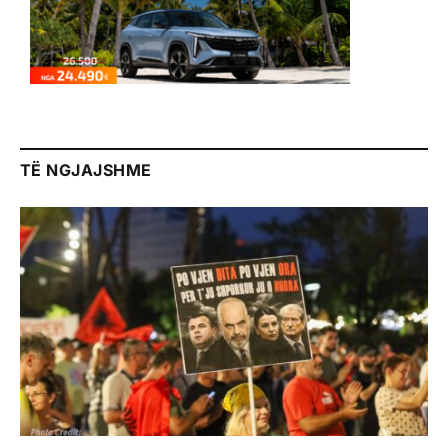
TË NGJAJSHME