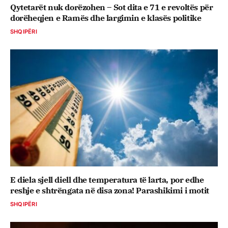
Qytetarët nuk dorëzohen – Sot dita e 71 e revoltës për
dorëheqjen e Ramës dhe largimin e klasës politike
SHQIPËRI
E diela sjell diell dhe temperatura të larta, por edhe
reshje e shtrëngata në disa zona! Parashikimi i motit
SHQIPËRI