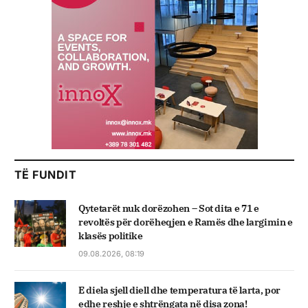
TË FUNDIT
Qytetarët nuk dorëzohen – Sot dita e 71 e
revoltës për dorëheqjen e Ramës dhe largimin e
klasës politike
09.08.2026, 08:19
E diela sjell diell dhe temperatura të larta, por
edhe reshje e shtrëngata në disa zona!