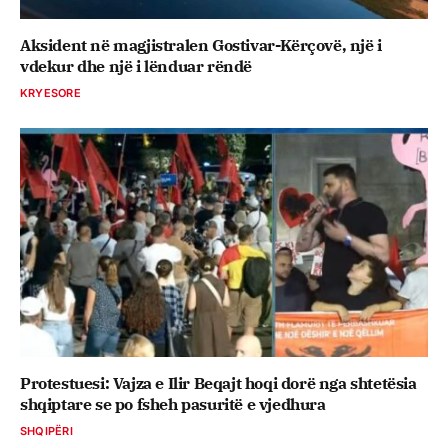
Aksident në magjistralen Gostivar-Kërçovë, një i
vdekur dhe një i lënduar rëndë
KRYESORE
Protestuesi: Vajza e Ilir Beqajt hoqi dorë nga shtetësia
shqiptare se po fsheh pasuritë e vjedhura
SHQIPËRI