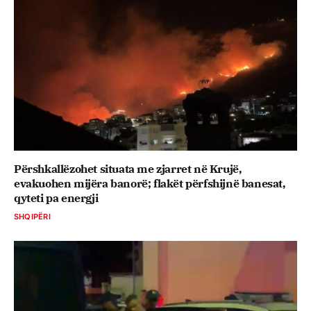
Përshkallëzohet situata me zjarret në Krujë,
evakuohen mijëra banorë; flakët përfshijnë banesat,
qyteti pa energji
SHQIPËRI