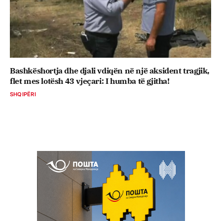
Bashkëshortja dhe djali vdiqën në një aksident tragjik,
flet mes lotësh 43 vjeçari: I humba të gjitha!
SHQIPËRI