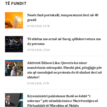
TË FUNDIT
Nesër fazë portokalli, temperaturat deri në 40
gradë
07.08.2026, 22:19
Të shtëna me armë në Saraj, qëllohet vetura me
dy persona
07.08.2026, 21:54
Aktivisti Edison Lika: Qeveria ka nisur
numërimin mbrapsht. Sheshi plot, përgjigje për
ata që mendojnë se protesta do të shuhet deri në
shtator!
07.08.2026, 21:19
Kryeministri pakistanez thotë se është “i
nderuar” për nënshkrimin e Marrëveshjes së
Përbashkët të Mbrojtjes së Mekës