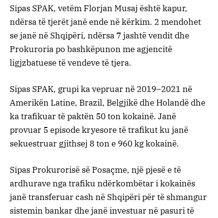
Sipas SPAK, vetëm Florjan Musaj është kapur,
ndërsa të tjerët janë ende në kërkim. 2 mendohet
se janë në Shqipëri, ndërsa 7 jashtë vendit dhe
Prokuroria po bashkëpunon me agjencitë
ligjzbatuese të vendeve të tjera.
Sipas SPAK, grupi ka vepruar në 2019–2021 në
Amerikën Latine, Brazil, Belgjikë dhe Holandë dhe
ka trafikuar të paktën 50 ton kokainë. Janë
provuar 5 episode kryesore të trafikut ku janë
sekuestruar gjithsej 8 ton e 960 kg kokainë.
Sipas Prokurorisë së Posaçme, një pjesë e të
ardhurave nga trafiku ndërkombëtar i kokainës
janë transferuar cash në Shqipëri për të shmangur
sistemin bankar dhe janë investuar në pasuri të