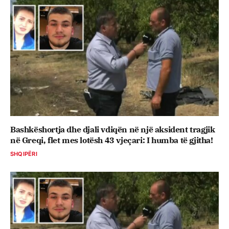
Bashkëshortja dhe djali vdiqën në një aksident tragjik
në Greqi, flet mes lotësh 43 vjeçari: I humba të gjitha!
SHQIPËRI