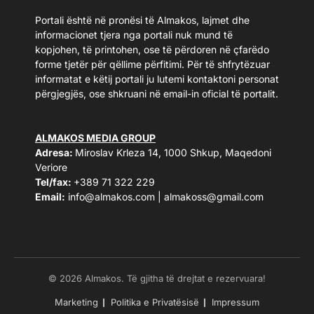
Portali është në pronësi të Almakos, lajmet dhe
informacionet tjera nga portali nuk mund të
kopjohen, të printohen, ose të përdoren në çfarëdo
forme tjetër për qëllime përfitimi. Për të shfrytëzuar
informatat e këtij portali ju lutemi kontaktoni personat
përgjegjës, ose shkruani në email-in oficial të portalit.
ALMAKOS MEDIA GROUP
Adresa:
Miroslav Krleza 14, 1000 Shkup, Maqedoni
Veriore
Tel/fax:
+389 71 322 229
Email:
info@almakos.com
|
almakoss@gmail.com
© 2026 Almakos. Të gjitha të drejtat e rezervuara!
Marketing
Politika e Privatësisë
Impressum