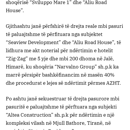
shoqërisë “Sviluppo Mare 1” dhe “Aliu Road
House”.
Gjithashtu janë përfshirë të drejta reale mbi pasuri
të paluajtshme të përfituara nga subjektet
“Seaview Development” dhe “Aliu Road House”, të
lidhura me akt noterial për ndërtimin e hotelit
“Zig-Zag” me 5 yje dhe mbi 200 dhoma në Jalë,
Himarë, ku shoqëria “Narvalno Group” sh.p.k ka
marrë përsipër bashkëfinancim në masën 40%
dhe procedurat e lejes së ndërtimit përmes AZHT.
Po ashtu janë sekuestruar të drejta pasurore mbi
pasuritë e paluajtshme të përftuara nga subjekti
“Altea Construction” sh.p.k për ndërtimin e një
kompleksi vilash në Mjull Bathore, Tiranë, në