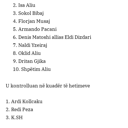
2. ⁠Isa Aliu
3. ⁠Sokol Bibaj
4. ⁠Florjan Musaj
5. ⁠Armando Pacani
6. ⁠Denis Matoshi allias Eldi Dizdari
7. ⁠Naldi Yzeiraj
8. ⁠Oklid Aliu
9. ⁠Dritan Gjika
10. ⁠Shpëtim Aliu
U kontrolluan në kuadër të hetimeve
1. Ardi Kollcaku
2. Redi Peza
3. K.SH