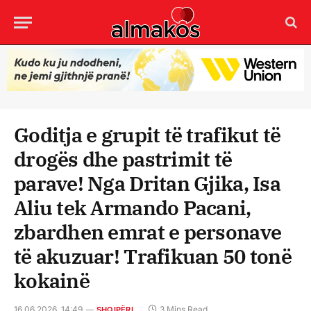
Goditja e grupit të trafikut të
drogës dhe pastrimit të
parave! Nga Dritan Gjika, Isa
Aliu tek Armando Pacani,
zbardhen emrat e personave
të akuzuar! Trafikuan 50 tonë
kokainë
16.06.2026, 14:49
3 Mins Read
SHQIPËRI