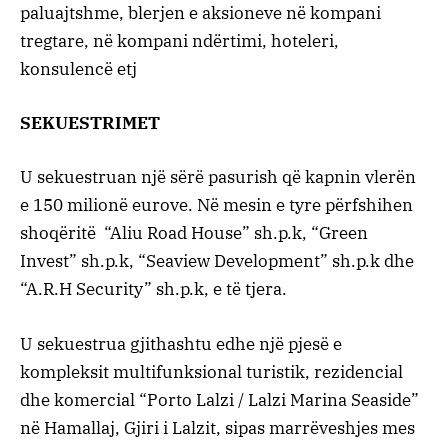
paluajtshme, blerjen e aksioneve në kompani
tregtare, në kompani ndërtimi, hoteleri,
konsulencë etj
SEKUESTRIMET
U sekuestruan një sërë pasurish që kapnin vlerën
e 150 milionë eurove. Në mesin e tyre përfshihen
shoqëritë “Aliu Road House” sh.p.k, “Green
Invest” sh.p.k, “Seaview Development” sh.p.k dhe
“A.R.H Security” sh.p.k, e të tjera.
U sekuestrua gjithashtu edhe një pjesë e
kompleksit multifunksional turistik, rezidencial
dhe komercial “Porto Lalzi / Lalzi Marina Seaside”
në Hamallaj, Gjiri i Lalzit, sipas marrëveshjes mes