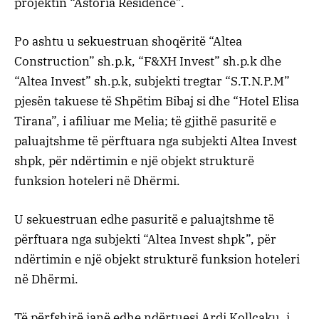
projektin “Astoria Residence”.
Po ashtu u sekuestruan shoqëritë “Altea
Construction” sh.p.k, “F&XH Invest” sh.p.k dhe
“Altea Invest” sh.p.k, subjekti tregtar “S.T.N.P.M”
pjesën takuese të Shpëtim Bibaj si dhe “Hotel Elisa
Tirana”, i afiliuar me Melia; të gjithë pasuritë e
paluajtshme të përftuara nga subjekti Altea Invest
shpk, për ndërtimin e një objekt strukturë
funksion hoteleri në Dhërmi.
U sekuestruan edhe pasuritë e paluajtshme të
përftuara nga subjekti “Altea Invest shpk”, për
ndërtimin e një objekt strukturë funksion hoteleri
në Dhërmi.
Të përfshirë janë edhe ndërtuesi Ardi Kollçaku, i