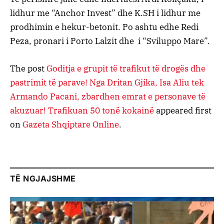
lidhur me “Anchor Invest” dhe K.SH i lidhur me
prodhimin e hekur-betonit. Po ashtu edhe Redi
Peza, pronari i Porto Lalzit dhe i “Sviluppo Mare”.
The post
Goditja e grupit të trafikut të drogës dhe
pastrimit të parave! Nga Dritan Gjika, Isa Aliu tek
Armando Pacani, zbardhen emrat e personave të
akuzuar! Trafikuan 50 tonë kokainë
appeared first
on
Gazeta Shqiptare Online
.
TË NGJAJSHME