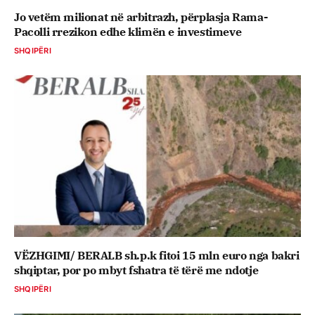
Jo vetëm milionat në arbitrazh, përplasja Rama-
Pacolli rrezikon edhe klimën e investimeve
SHQIPËRI
VËZHGIMI/ BERALB sh.p.k fitoi 15 mln euro nga bakri
shqiptar, por po mbyt fshatra të tërë me ndotje
SHQIPËRI