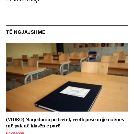
TË NGJAJSHME
(VIDEO) Maqedonia po tretet, rreth pesë mijë nxënës
më pak në klasën e parë
KRYESORE