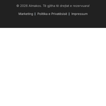
© 2026 Almakos. Të gjitha të drejtat e rezervuara!
Marketing
Politika e Privatësisë
Impressum