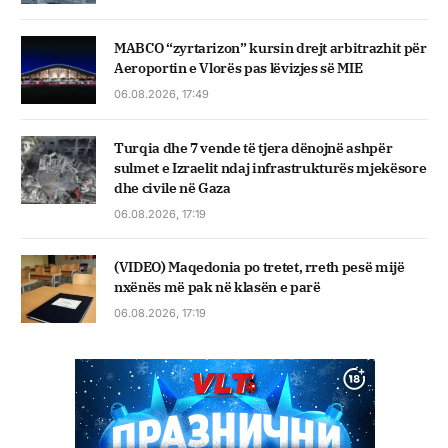
MABCO “zyrtarizon” kursin drejt arbitrazhit për
Aeroportin e Vlorës pas lëvizjes së MIE
06.08.2026, 17:49
Turqia dhe 7 vende të tjera dënojnë ashpër
sulmet e Izraelit ndaj infrastrukturës mjekësore
dhe civile në Gaza
06.08.2026, 17:19
(VIDEO) Maqedonia po tretet, rreth pesë mijë
nxënës më pak në klasën e parë
06.08.2026, 17:19