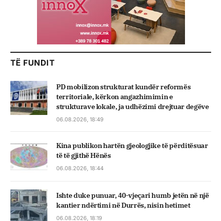
TË FUNDIT
PD mobilizon strukturat kundër reformës
territoriale, kërkon angazhimimin e
strukturave lokale, ja udhëzimi drejtuar degëve
06.08.2026, 18:49
Kina publikon hartën gjeologjike të përditësuar
të të gjithë Hënës
06.08.2026, 18:44
Ishte duke punuar, 40-vjeçari humb jetën në një
kantier ndërtimi në Durrës, nisin hetimet
06.08.2026, 18:19