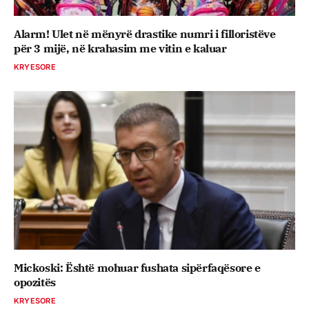
Alarm! Ulet në mënyrë drastike numri i filloristëve
për 3 mijë, në krahasim me vitin e kaluar
KRYESORE
Mickoski: Është mohuar fushata sipërfaqësore e
opozitës
KRYESORE