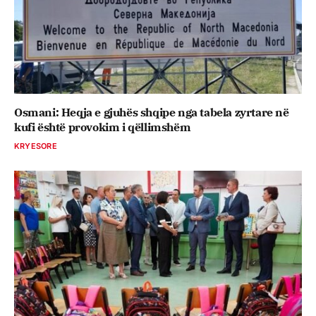
Osmani: Heqja e gjuhës shqipe nga tabela zyrtare në
kufi është provokim i qëllimshëm
KRYESORE