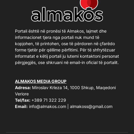
Portali është në pronësi të Almakos, lajmet dhe
informacionet tjera nga portali nuk mund të
kopjohen, të printohen, ose të përdoren në çfarëdo
forme tjetër për qëllime përfitimi. Për të shfrytëzuar
informatat e këtij portali ju lutemi kontaktoni personat
përgjegjës, ose shkruani në email-in oficial të portalit.
ALMAKOS MEDIA GROUP
Adresa:
Miroslav Krleza 14, 1000 Shkup, Maqedoni
Veriore
Tel/fax:
+389 71 322 229
Email:
info@almakos.com
|
almakoss@gmail.com