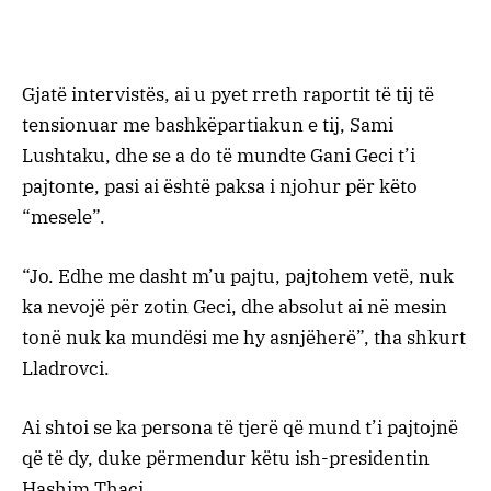
Gjatë intervistës, ai u pyet rreth raportit të tij të
tensionuar me bashkëpartiakun e tij, Sami
Lushtaku, dhe se a do të mundte Gani Geci t’i
pajtonte, pasi ai është paksa i njohur për këto
“mesele”.
“Jo. Edhe me dasht m’u pajtu, pajtohem vetë, nuk
ka nevojë për zotin Geci, dhe absolut ai në mesin
tonë nuk ka mundësi me hy asnjëherë”, tha shkurt
Lladrovci.
Ai shtoi se ka persona të tjerë që mund t’i pajtojnë
që të dy, duke përmendur këtu ish-presidentin
Hashim Thaçi.