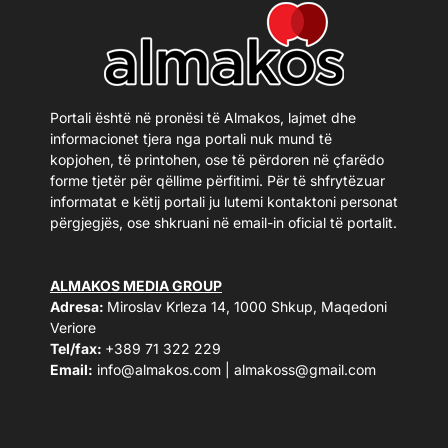
Portali është në pronësi të Almakos, lajmet dhe
informacionet tjera nga portali nuk mund të
kopjohen, të printohen, ose të përdoren në çfarëdo
forme tjetër për qëllime përfitimi. Për të shfrytëzuar
informatat e këtij portali ju lutemi kontaktoni personat
përgjegjës, ose shkruani në email-in oficial të portalit.
ALMAKOS MEDIA GROUP
Adresa:
Miroslav Krleza 14, 1000 Shkup, Maqedoni
Veriore
Tel/fax:
+389 71 322 229
Email:
info@almakos.com
|
almakoss@gmail.com