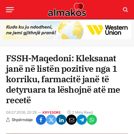
FSSH-Maqedoni: Kleksanat
janë në listën pozitive nga 1
korriku, farmacitë janë të
detyruara ta lëshojnë atë me
recetë
06.07.2026, 20:29
2 Mins Read
KRYESORE
Shpërndaje