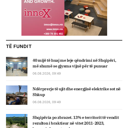
TË FUNDIT
40 mijë të huaj me leje qëndrimi në Shqipëri,
më shumë se gjysma vijnë për të punuar
06.08.2026, 09:49
Ndërprerje të ujit dhe energjisë elektrike sot në
Shkup
06.08.2026, 09:49
Shqipëria po zbrazet. 13% e territorit të vendit
rezulton i braktisur në vitet 2011-2023,