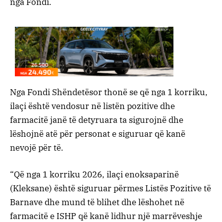
nga Fondi.
Nga Fondi Shëndetësor thonë se që nga 1 korriku,
ilaçi është vendosur në listën pozitive dhe
farmacitë janë të detyruara ta sigurojnë dhe
lëshojnë atë për personat e siguruar që kanë
nevojë për të.
“Që nga 1 korriku 2026, ilaçi enoksaparinë
(Kleksane) është siguruar përmes Listës Pozitive të
Barnave dhe mund të blihet dhe lëshohet në
farmacitë e ISHP që kanë lidhur një marrëveshje