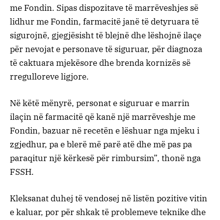
me Fondin. Sipas dispozitave të marrëveshjes së
lidhur me Fondin, farmacitë janë të detyruara të
sigurojnë, gjegjësisht të blejnë dhe lëshojnë ilaçe
për nevojat e personave të siguruar, për diagnoza
të caktuara mjekësore dhe brenda kornizës së
rregulloreve ligjore.
Në këtë mënyrë, personat e siguruar e marrin
ilaçin në farmacitë që kanë një marrëveshje me
Fondin, bazuar në recetën e lëshuar nga mjeku i
zgjedhur, pa e blerë më parë atë dhe më pas pa
paraqitur një kërkesë për rimbursim”, thonë nga
FSSH.
Kleksanat duhej të vendosej në listën pozitive vitin
e kaluar, por për shkak të problemeve teknike dhe