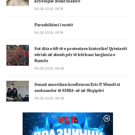
kryesojnë zonat malore
06.08.2026, 09:19
Parashikimi i motit
06.08.2026, 09:19
Sot dita e 68-të e protestave historike! Qytetarët
sërish në shesh për të kërkuar largimin e
Ramës
06.08.2026, 08:49
Senati amerikan konfirmon Eric P. Wendt si
ambasador të SHBA-së në Shqipëri
06.08.2026, 08:38