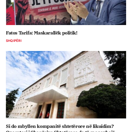
Fatos Tarifa: Maskarallëk politik!
SHQIPËRI
Si do mbyllen kompanitë shtetërore në likuidim?