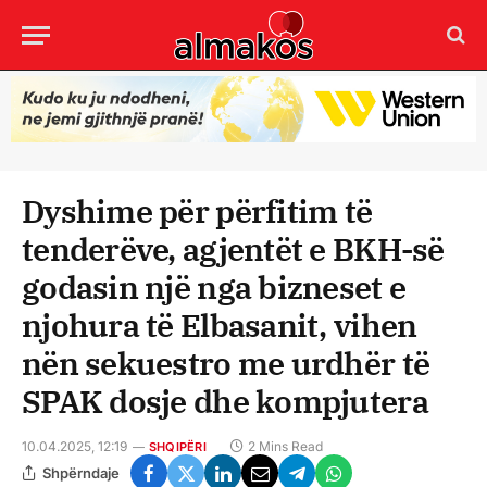
Dyshime për përfitim të
tenderëve, agjentët e BKH-së
godasin një nga bizneset e
njohura të Elbasanit, vihen
nën sekuestro me urdhër të
SPAK dosje dhe kompjutera
10.04.2025, 12:19
2 Mins Read
SHQIPËRI
Shpërndaje