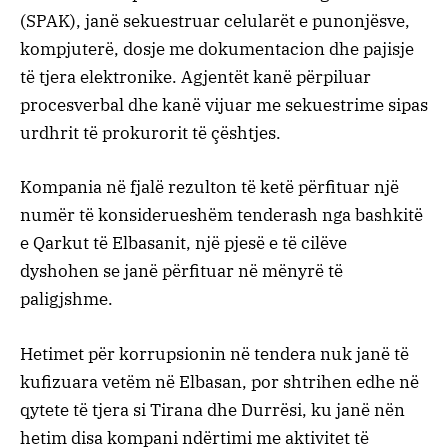
(SPAK), janë sekuestruar celularët e punonjësve,
kompjuterë, dosje me dokumentacion dhe pajisje
të tjera elektronike. Agjentët kanë përpiluar
procesverbal dhe kanë vijuar me sekuestrime sipas
urdhrit të prokurorit të çështjes.
Kompania në fjalë rezulton të ketë përfituar një
numër të konsiderueshëm tenderash nga bashkitë
e Qarkut të Elbasanit, një pjesë e të cilëve
dyshohen se janë përfituar në mënyrë të
paligjshme.
Hetimet për korrupsionin në tendera nuk janë të
kufizuara vetëm në Elbasan, por shtrihen edhe në
qytete të tjera si Tirana dhe Durrësi, ku janë nën
hetim disa kompani ndërtimi me aktivitet të