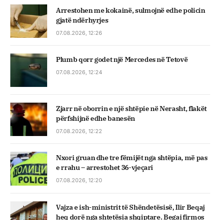
Arrestohen me kokainë, sulmojnë edhe policin
gjatë ndërhyrjes
07.08.2026, 12:26
Plumb qorr godet një Mercedes në Tetovë
07.08.2026, 12:24
Zjarr në oborrin e një shtëpie në Nerasht, flakët
përfshijnë edhe banesën
07.08.2026, 12:22
Nxori gruan dhe tre fëmijët nga shtëpia, më pas
e rrahu – arrestohet 36-vjeçari
07.08.2026, 12:20
Vajza e ish-ministrit të Shëndetësisë, Ilir Beqaj
heq dorë nga shtetësia shqiptare. Begaj firmos