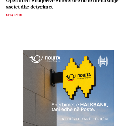
Operatori i Shoqërive Shtetërore do të menaxhojë
asetet dhe detyrimet
SHQIPËRI