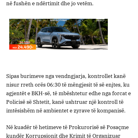
në fushën e ndërtimit dhe jo vetëm.
Sipas burimeve nga vendngjarja, kontrollet kanë
nisur rreth orës 06:30 të mëngjesit të së enjtes, ku
agjentët e BKH-së, të mbështetur edhe nga forcat e
Policisë së Shtetit, kanë ushtruar një kontroll të
imtësishëm në ambientet e zyrave të kompanisë.
Në kuadër të hetimeve të Prokurorisë së Posaçme
kundër Korrupsionit dhe Krimit të Organizuar