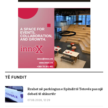
TË FUNDIT
Rrahet në parkingun e Spitalit të Tetovës pas një
debati të shkurtër
07.08.2026, 12:29