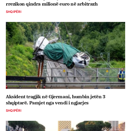
rrezikon qindra milionë euro në arbitrazh
SHQIPËRI
Aksident tragjik në Gjermani, humbin jetën 3
shqiptarë. Pamjet nga vendi i ngjarjes
SHQIPËRI