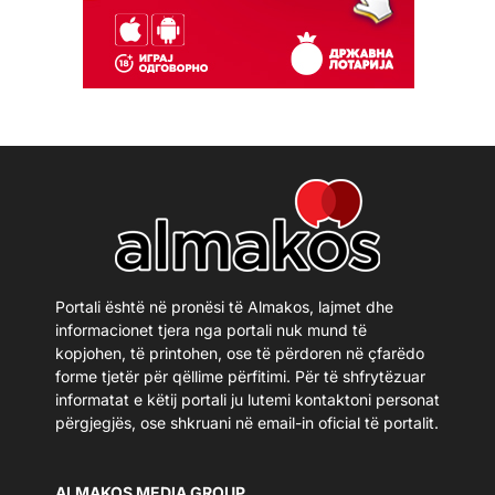
Portali është në pronësi të Almakos, lajmet dhe
informacionet tjera nga portali nuk mund të
kopjohen, të printohen, ose të përdoren në çfarëdo
forme tjetër për qëllime përfitimi. Për të shfrytëzuar
informatat e këtij portali ju lutemi kontaktoni personat
përgjegjës, ose shkruani në email-in oficial të portalit.
ALMAKOS MEDIA GROUP