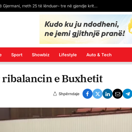
LAJM I FUNDIT: Spanja ekstradon në Kosovë Dukagjin Nikollajn, protagonistin e përleshjes në “Bon Vivant”
e
Sport
Showbiz
Lifestyle
Auto & Tech
r ribalancin e Buxhetit
Shpërndaje