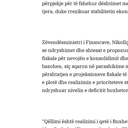
përpjekje për të fshehur dështimet m
tjera, duke rrezikuar stabilitetin ek
Zëvendësministri i Financave, Nikollçe
se ndryshimet dhe shtesat e propozua
fiskale për nevojën e konsolidimit dh
bazohen, siç sqaron në parashikime
përshtatjen e projeksioneve fiskale t
e plotë dhe realizimin e prioriteteve
ndryshuar nivelin e deficitit buxhetor
“Qëllimi është realizimi i qetë i Buxhe