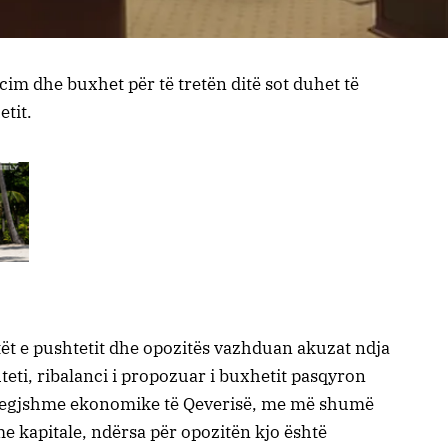
im dhe buxhet për të tretën ditë sot duhet të
etit.
etët e pushtetit dhe opozitës vazhduan akuzat ndja
hteti, ribalanci i propozuar i buxhetit pasqyron
gjegjshme ekonomike të Qeverisë, me më shumë
e kapitale, ndërsa për opozitën kjo është