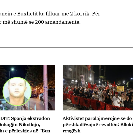
ncin e Buxhetit ka filluar më 2 korrik. Për
uar më shumë se 200 amendamente.
DIT: Spanja ekstradon
Aktivistët paralajmërojnë se do 
ukagjin Nikollajn,
përshkallëzojnë revoltën: Bllok
in e përleshjes në “Bon
rrugësh