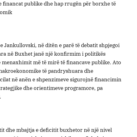
e financat publike dhe hap rrugën për borxhe të
onomik
 Jankullovski, në ditën e parë të debatit shpjegoi
ra në Buxhet janë një konfirmim i politikës
e menaxhimit më të mirë të financave publike. Ato
 makroekonomike të pandryshuara dhe
ë cilat në anën e shpenzimeve sigurojnë financimin
 strategjike dhe orientimeve programore, pa
.
tit dhe mbajtja e deficitit buxhetor në një nivel