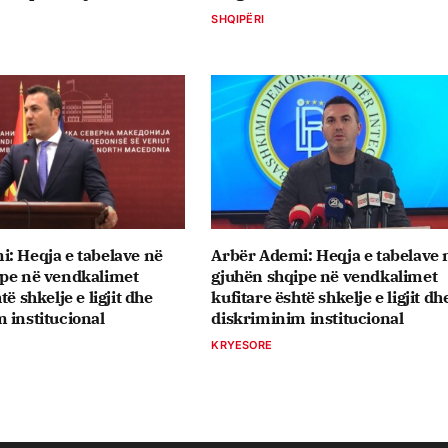
SHQIPËRI
: Heqja e tabelave në
Arbër Ademi: Heqja e tabelave 
ipe në vendkalimet
gjuhën shqipe në vendkalimet
të shkelje e ligjit dhe
kufitare është shkelje e ligjit dh
 institucional
diskriminim institucional
KRYESORE