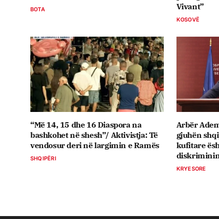
Vivant”
BOTA
KOSOVË
“Më 14, 15 dhe 16 Diaspora na
Arbër Ademi
bashkohet në shesh”/ Aktivistja: Të
gjuhën shq
vendosur deri në largimin e Ramës
kufitare ësh
diskriminim
SHQIPËRI
KRYESORE