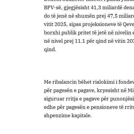
BPV-së, gjegjësisht 41,3 miliardë den
do të jenë në shumën prej 47,5 miliar
vitit 2025, sipas projeksioneve të Qev
borxhi publik pritet të jetë në nivelin 
në nivel prej 11.1 për qind në vitin 20
qind.
Me ribalancin bëhet rialokimi i fonde
për pagesën e pagave, kryesisht në M
siguruar rritja e pagave për punonjës
edhe për pagesën e pensioneve të rrit
shpenzime kapitale.