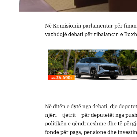
Në Komisionin parlamentar për financ
vazhdojë debati për ribalancin e Buxh
Në ditën e dytë nga debati, dje deput
njëri – tjetrit – për deputetët nga pus
politikën e qëndrueshme dhe të për
fonde për paga, pensione dhe investim