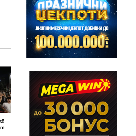
të
im