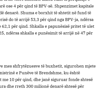
arë ose 4 për qind të BPV-së. Shpenzimet kapitale
dë denarë. Shuma e borxhit të shtetit në fund të
erisë do të arrijë 53,3 për qind nga BPV-ja, ndërsa
e 62,1 për qind. Shkalla e papunësisë pritet të ulet
25, ndërsa shkalla e punësimit të arrijë në 47 për
ve mes shfrytëzuesve të buxhetit, sigurohen mjete
inistrinë e Punëve të Brendshme, ku është
it me 10 për qind, dhe janë siguruar fonde shtesë
ura dhe rreth 300 milionë denarë shtesë për