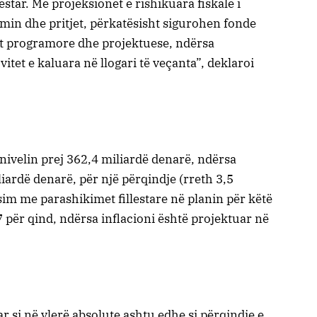
estar. Me projeksionet e rishikuara fiskale i
in dhe pritjet, përkatësisht sigurohen fonde
tet programore dhe projektuese, ndërsa
tet e kaluara në llogari të veçanta”, deklaroi
 nivelin prej 362,4 miliardë denarë, ndërsa
ardë denarë, për një përqindje (rreth 3,5
m me parashikimet fillestare në planin për këtë
 për qind, ndërsa inflacioni është projektuar në
r si në vlerë absolute ashtu edhe si përqindje e