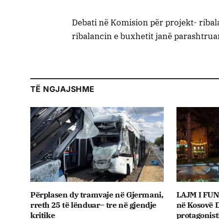
Debati në Komision për projekt- ribala
ribalancin e buxhetit janë parashtr
TË NGJAJSHME
Përplasen dy tramvaje në Gjermani,
LAJM I FUN
rreth 25 të lënduar– tre në gjendje
në Kosovë D
kritike
protagonist