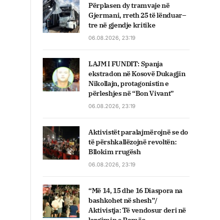
Përplasen dy tramvaje në
Gjermani, rreth 25 të lënduar–
tre në gjendje kritike
06.08.2026, 23:19
LAJM I FUNDIT: Spanja
ekstradon në Kosovë Dukagjin
Nikollajn, protagonistin e
përleshjes në “Bon Vivant”
06.08.2026, 23:19
Aktivistët paralajmërojnë se do
të përshkallëzojnë revoltën:
Bllokim rrugësh
06.08.2026, 23:19
“Më 14, 15 dhe 16 Diaspora na
bashkohet në shesh”/
Aktivistja: Të vendosur deri në