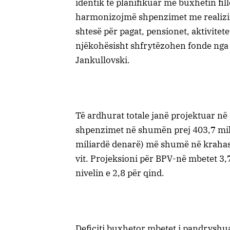
identik të planifikuar me buxhetin fill
harmonizojmë shpenzimet me realizim
shtesë për pagat, pensionet, aktivite
njëkohësisht shfrytëzohen fonde nga vi
Jankullovski.
Të ardhurat totale janë projektuar në
shpenzimet në shumën prej 403,7 mili
miliardë denarë) më shumë në krahasi
vit. Projeksioni për BPV-në mbetet 3,7
nivelin e 2,8 për qind.
Deficiti buxhetor mbetet i pandryshua