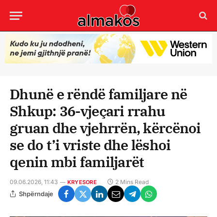
Dhunë e rëndë familjare në
Shkup: 36-vjeçari rrahu
gruan dhe vjehrrën, kërcënoi
se do t’i vriste dhe lëshoi
qenin mbi familjarët
09.06.2026, 11:43
2 Mins Read
KRYESORE
Shpërndaje