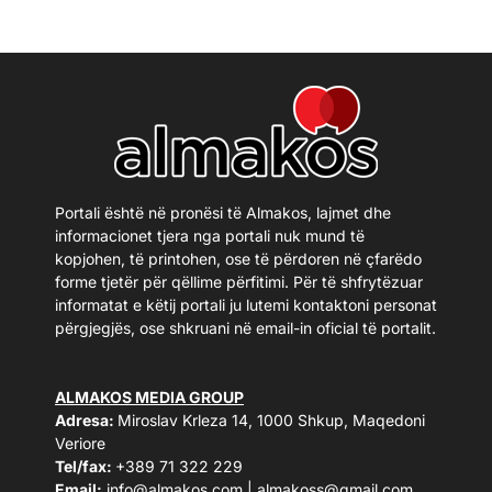
Portali është në pronësi të Almakos, lajmet dhe
informacionet tjera nga portali nuk mund të
kopjohen, të printohen, ose të përdoren në çfarëdo
forme tjetër për qëllime përfitimi. Për të shfrytëzuar
informatat e këtij portali ju lutemi kontaktoni personat
përgjegjës, ose shkruani në email-in oficial të portalit.
ALMAKOS MEDIA GROUP
Adresa:
Miroslav Krleza 14, 1000 Shkup, Maqedoni
Veriore
Tel/fax:
+389 71 322 229
Email:
info@almakos.com
|
almakoss@gmail.com