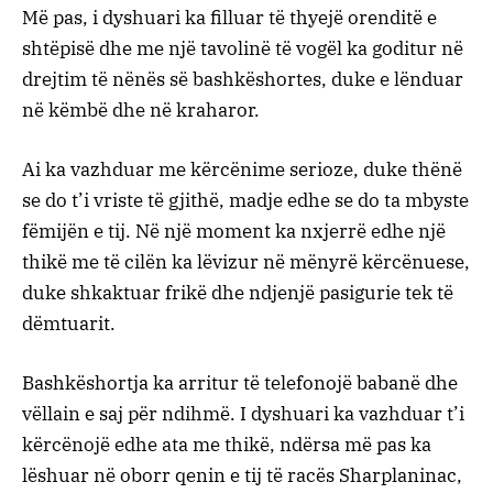
Më pas, i dyshuari ka filluar të thyejë orenditë e
shtëpisë dhe me një tavolinë të vogël ka goditur në
drejtim të nënës së bashkëshortes, duke e lënduar
në këmbë dhe në kraharor.
Ai ka vazhduar me kërcënime serioze, duke thënë
se do t’i vriste të gjithë, madje edhe se do ta mbyste
fëmijën e tij. Në një moment ka nxjerrë edhe një
thikë me të cilën ka lëvizur në mënyrë kërcënuese,
duke shkaktuar frikë dhe ndjenjë pasigurie tek të
dëmtuarit.
Bashkëshortja ka arritur të telefonojë babanë dhe
vëllain e saj për ndihmë. I dyshuari ka vazhduar t’i
kërcënojë edhe ata me thikë, ndërsa më pas ka
lëshuar në oborr qenin e tij të racës Sharplaninac,