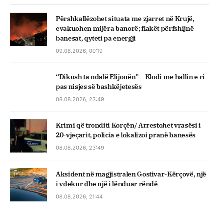
Përshkallëzohet situata me zjarret në Krujë,
evakuohen mijëra banorë; flakët përfshijnë
banesat, qyteti pa energji
09.08.2026, 00:19
“Dikush ta ndalë Elijonën” – Klodi me hallin e ri
pas nisjes së bashkëjetesës
08.08.2026, 23:49
Krimi që tronditi Korçën/ Arrestohet vrasësi i
20-vjeçarit, policia e lokalizoi pranë banesës
08.08.2026, 23:49
Aksident në magjistralen Gostivar-Kërçovë, një
i vdekur dhe një i lënduar rëndë
08.08.2026, 21:44