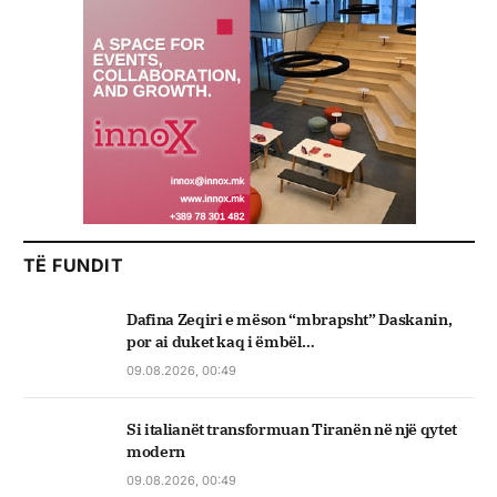
TË FUNDIT
Dafina Zeqiri e mëson “mbrapsht” Daskanin,
por ai duket kaq i ëmbël…
09.08.2026, 00:49
Si italianët transformuan Tiranën në një qytet
modern
09.08.2026, 00:49