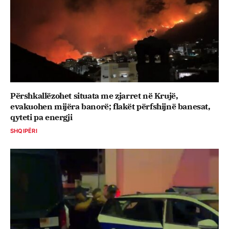
Përshkallëzohet situata me zjarret në Krujë,
evakuohen mijëra banorë; flakët përfshijnë banesat,
qyteti pa energji
SHQIPËRI