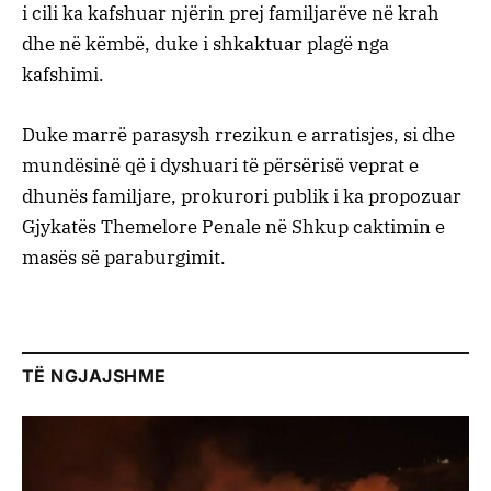
i cili ka kafshuar njërin prej familjarëve në krah
dhe në këmbë, duke i shkaktuar plagë nga
kafshimi.
Duke marrë parasysh rrezikun e arratisjes, si dhe
mundësinë që i dyshuari të përsërisë veprat e
dhunës familjare, prokurori publik i ka propozuar
Gjykatës Themelore Penale në Shkup caktimin e
masës së paraburgimit.
TË NGJAJSHME