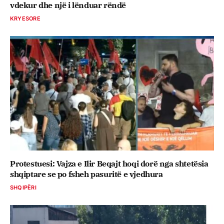
vdekur dhe një i lënduar rëndë
KRYESORE
Protestuesi: Vajza e Ilir Beqajt hoqi dorë nga shtetësia
shqiptare se po fsheh pasuritë e vjedhura
SHQIPËRI