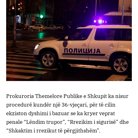
Prokuroria Themelore Publike e Shkupit ka nisur
procedurë kundër një 36-vjeçari, për të cilin
ekziston dyshimi i bazuar se ka kryer veprat
penale “Lëndim trupor”, “Rrezikim i sigurisë” dhe
“Shkaktim i rrezikut të përgjithshëm”.