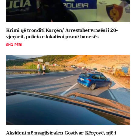
Krimi që tronditi Korçën/ Arrestohet vrasësi i 20-
vjeçarit, policia e lokalizoi pranë banesës
SHQIPËRI
Aksident në magjistralen Gostivar-Kërçovë, një i