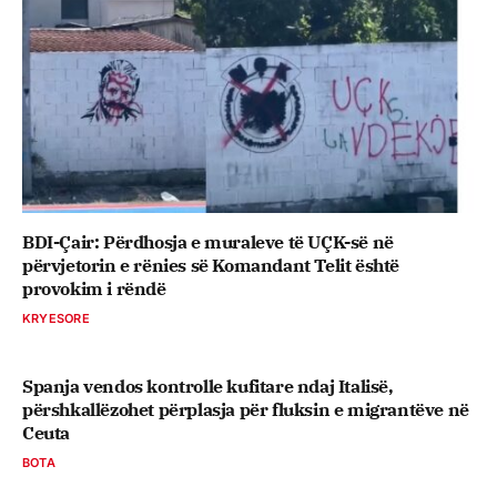
BDI-Çair: Përdhosja e muraleve të UÇK-së në
përvjetorin e rënies së Komandant Telit është
provokim i rëndë
KRYESORE
Spanja vendos kontrolle kufitare ndaj Italisë,
përshkallëzohet përplasja për fluksin e migrantëve në
Ceuta
BOTA