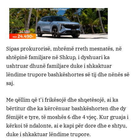
Sipas prokurorisë, mbrëmë rreth mesnatës, në
shtëpinë familjare në Shkup, i dyshuari ka
ushtruar dhunë familjare duke i shkaktuar
lëndime trupore bashkëshortes së tij dhe nënës së
saj.
Me qëllim që t’i frikësojë dhe shqetësojë, ai ka
bërtitur dhe ka kërcënuar bashkëshorten dhe dy
fëmijët e tyre, të moshës 6 dhe 4 vjeç. Kur gruaja i
kërkoi të ndalonte, ai e kapi për dore dhe e shtyu,
duke i shkaktuar lëndime trupore.