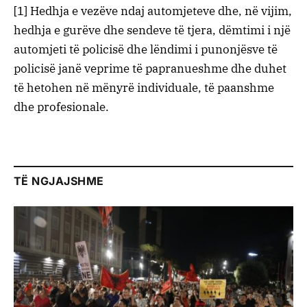
[1] Hedhja e vezëve ndaj automjeteve dhe, në vijim,
hedhja e gurëve dhe sendeve të tjera, dëmtimi i një
automjeti të policisë dhe lëndimi i punonjësve të
policisë janë veprime të papranueshme dhe duhet
të hetohen në mënyrë individuale, të paanshme
dhe profesionale.
TË NGJAJSHME