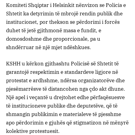
Komiteti Shqiptar i Helsinkit nënvizon se Policia e
Shtetit ka detyrimin të mbrojë rendin publik dhe
institucionet, por thekson se përdorimi i forcës
duhet të jetë gjithmonë masa e fundit, e
domosdoshme dhe proporcionale, pa u
shndërruar në një mjet ndëshkues.
KSHH u kërkon gjithashtu Policisë së Shtetit të
garantojë respektimin e standardeve ligjore në
protestat e ardhshme, ndërsa organizatorëve dhe
pjesëmarrësve të distancohen nga çdo akt dhune.
Një apel i veçantë u drejtohet edhe përfaqësuesve
të institucioneve publike dhe deputetëve, që të
shmangin publikimin e materialeve të pjesshme
apo përdorimin e gjuhës që stigmatizon në mënyrë
kolektive protestuesit.