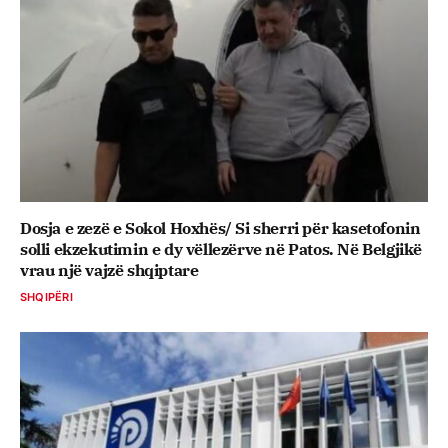
Dosja e zezë e Sokol Hoxhës/ Si sherri për kasetofonin
solli ekzekutimin e dy vëllezërve në Patos. Në Belgjikë
vrau një vajzë shqiptare
SHQIPËRI