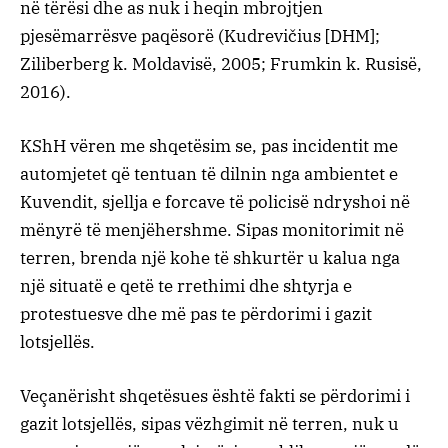
në tërësi dhe as nuk i heqin mbrojtjen
pjesëmarrësve paqësorë (Kudrevičius [DHM];
Ziliberberg k. Moldavisë, 2005; Frumkin k. Rusisë,
2016).
KShH vëren me shqetësim se, pas incidentit me
automjetet që tentuan të dilnin nga ambientet e
Kuvendit, sjellja e forcave të policisë ndryshoi në
mënyrë të menjëhershme. Sipas monitorimit në
terren, brenda një kohe të shkurtër u kalua nga
një situatë e qetë te rrethimi dhe shtyrja e
protestuesve dhe më pas te përdorimi i gazit
lotsjellës.
Veçanërisht shqetësues është fakti se përdorimi i
gazit lotsjellës, sipas vëzhgimit në terren, nuk u