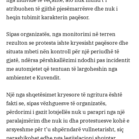
nga individë të veçantë, ato nuk mund t’i
atribuohen të gjithë pjesëmarrësve dhe nuk i
heqin tubimit karakterin paqësor.
Sipas organizatës, nga monitorimi në terren
rezulton se protesta ishte kryesisht paqësore dhe
situata mbeti nën kontroll për një periudhë të
gjatë, ndërsa përshkallëzimi ndodhi pas incidentit
me automjetet që tentuan të largoheshin nga
ambientet e Kuvendit.
Një nga shqetësimet kryesore të ngritura është
fakti se, sipas vëzhguesve të organizatës,
përdorimi i gazit lotsjellës nuk u parapri nga një
paralajmërim dhe nuk iu dha protestuesve kohë e
arsyeshme për t’u shpërndarë vullnetarisht, siç
parashikohet edhe nga legjislacioni shqiptar.