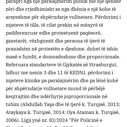
parapri nga një paralajmërim publik me një qendër
zëri dhe rrjedhimisht as nga dhënia e një kohe të
arsyeshme për shpërndarje vullnetare. Përdorimi i
mjeteve të tilla, të cilat prekin në mënyrë të
padiferencuar edhe protestuesit paqësorë,
gazetarët, vëzhguesit dhe persona të tjerë të
pranishëm në protestën e djeshme, duhet të ishin
masë e fundit, e domosdoshme dhe proporcionale.
Referuara standarteve të Gjykatës së Strasburgut,
lidhur me nenin 3 dhe 11 të KEDNJ, përdorimi i
mjeteve kimike pa paralajmërim dhe pa lënë kohë
për shpërndarje vullnetare mund të përbëjë
keqtrajtim dhe ndërhyrje joproporcionale në
tubim (Abdullah Yaşa dhe të tjerë k. Turqisë, 2013;
Ataykaya k. Turqisë, 2014; Oya Ataman k. Turqisë,
2006). Ligji ynë nr. 82/2024 “Për Policinë e