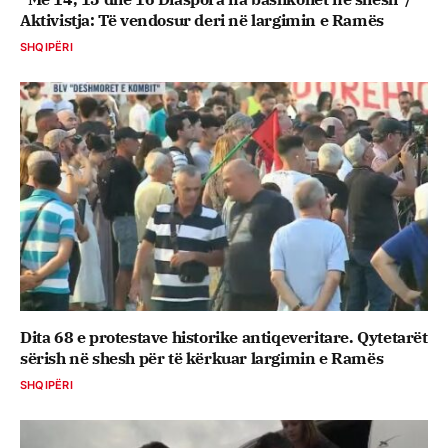
Aktivistja: Të vendosur deri në largimin e Ramës
SHQIPËRI
Dita 68 e protestave historike antiqeveritare. Qytetarët
sërish në shesh për të kërkuar largimin e Ramës
SHQIPËRI