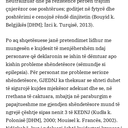
neutralizuar dhe pa rezistencë përbën trajtim
çnjerëzor ose poshtërues; goditjet në fytyrë dhe
poshtërimi e cenojnë rëndë dinjitetin (Bouyid k.
Belgjikës [DHM]; İzci k. Turqisë, 2013).
Po aq shqetësuese janë pretendimet lidhur me
mungesën e kujdesit të menjëhershëm ndaj
personave që deklaronin se ishin të dëmtuar apo
kishin probleme shëndetësore (sëmundje si
epilepsia). Për personat me probleme serioze
shëndetësore, GJEDNJ ka theksuar se shteti duhet
të sigurojë kujdes mjekësor adekuat dhe se, në
rrethana të caktuara, mbajtja në paraburgim e
papajtueshme me gjendjen shëndetësore mund të
ngrejë çështje sipas nenit 3 të KEDNJ (Kudła k.
Polonisë [DHM], 2000; Mouisel k. Francës, 2002).