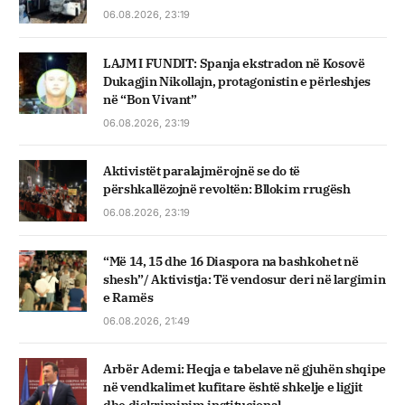
06.08.2026, 23:19
LAJM I FUNDIT: Spanja ekstradon në Kosovë
Dukagjin Nikollajn, protagonistin e përleshjes
në “Bon Vivant”
06.08.2026, 23:19
Aktivistët paralajmërojnë se do të
përshkallëzojnë revoltën: Bllokim rrugësh
06.08.2026, 23:19
“Më 14, 15 dhe 16 Diaspora na bashkohet në
shesh”/ Aktivistja: Të vendosur deri në largimin
e Ramës
06.08.2026, 21:49
Arbër Ademi: Heqja e tabelave në gjuhën shqipe
në vendkalimet kufitare është shkelje e ligjit