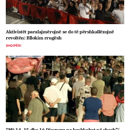
Aktivistët paralajmërojnë se do të përshkallëzojnë
revoltën: Bllokim rrugësh
SHQIPËRI
“Më 14, 15 dhe 16 Diaspora na bashkohet në shesh”/