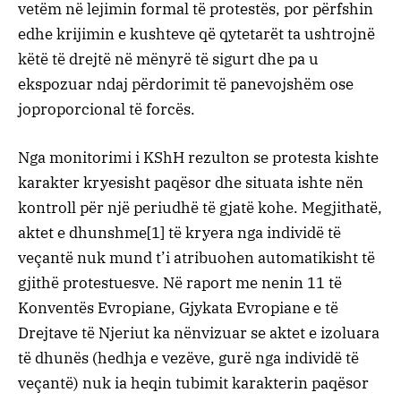
vetëm në lejimin formal të protestës, por përfshin
edhe krijimin e kushteve që qytetarët ta ushtrojnë
këtë të drejtë në mënyrë të sigurt dhe pa u
ekspozuar ndaj përdorimit të panevojshëm ose
joproporcional të forcës.
Nga monitorimi i KShH rezulton se protesta kishte
karakter kryesisht paqësor dhe situata ishte nën
kontroll për një periudhë të gjatë kohe. Megjithatë,
aktet e dhunshme[1] të kryera nga individë të
veçantë nuk mund t’i atribuohen automatikisht të
gjithë protestuesve. Në raport me nenin 11 të
Konventës Evropiane, Gjykata Evropiane e të
Drejtave të Njeriut ka nënvizuar se aktet e izoluara
të dhunës (hedhja e vezëve, gurë nga individë të
veçantë) nuk ia heqin tubimit karakterin paqësor