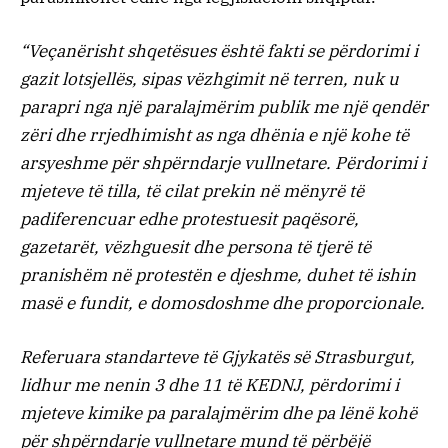
“Veçanërisht shqetësues është fakti se përdorimi i
gazit lotsjellës, sipas vëzhgimit në terren, nuk u
parapri nga një paralajmërim publik me një qendër
zëri dhe rrjedhimisht as nga dhënia e një kohe të
arsyeshme për shpërndarje vullnetare. Përdorimi i
mjeteve të tilla, të cilat prekin në mënyrë të
padiferencuar edhe protestuesit paqësorë,
gazetarët, vëzhguesit dhe persona të tjerë të
pranishëm në protestën e djeshme, duhet të ishin
masë e fundit, e domosdoshme dhe proporcionale.
Referuara standarteve të Gjykatës së Strasburgut,
lidhur me nenin 3 dhe 11 të KEDNJ, përdorimi i
mjeteve kimike pa paralajmërim dhe pa lënë kohë
për shpërndarje vullnetare mund të përbëjë