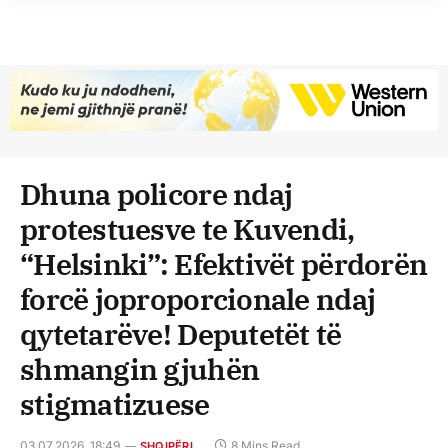
Dhuna policore ndaj
protestuesve te Kuvendi,
“Helsinki”: Efektivët përdorën
forcë joproporcionale ndaj
qytetarëve! Deputetët të
shmangin gjuhën
stigmatizuese
03.07.2026, 18:49
8 Mins Read
SHQIPËRI