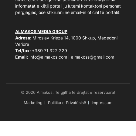
informatat e këtij portali ju lutemi kontaktoni personat
përgjegjës, ose shkruani në email-in oficial të portalit.
ALMAKOS MEDIA GROUP
Adresa:
Miroslav Krleza 14, 1000 Shkup, Maqedoni
Veriore
Tel/fax:
+389 71 322 229
Email:
info@almakos.com
|
almakoss@gmail.com
© 2026 Almakos. Të gjitha të drejtat e rezervuara!
Marketing
Politika e Privatësisë
Impressum