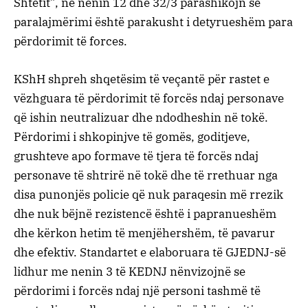
Shtetit”, në nenin 12 dhe 32/3 parashikojn se
paralajmërimi është parakusht i detyrueshëm para
përdorimit të forces.
KShH shpreh shqetësim të veçantë për rastet e
vëzhguara të përdorimit të forcës ndaj personave
që ishin neutralizuar dhe ndodheshin në tokë.
Përdorimi i shkopinjve të gomës, goditjeve,
grushteve apo formave të tjera të forcës ndaj
personave të shtrirë në tokë dhe të rrethuar nga
disa punonjës policie që nuk paraqesin më rrezik
dhe nuk bëjnë rezistencë është i papranueshëm
dhe kërkon hetim të menjëhershëm, të pavarur
dhe efektiv. Standartet e elaboruara të GJEDNJ-së
lidhur me nenin 3 të KEDNJ nënvizojnë se
përdorimi i forcës ndaj një personi tashmë të