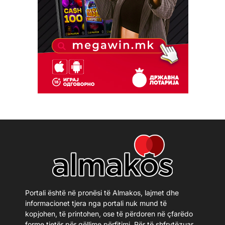
Portali është në pronësi të Almakos, lajmet dhe
informacionet tjera nga portali nuk mund të
kopjohen, të printohen, ose të përdoren në çfarëdo
forme tjetër për qëllime përfitimi. Për të shfrytëzuar