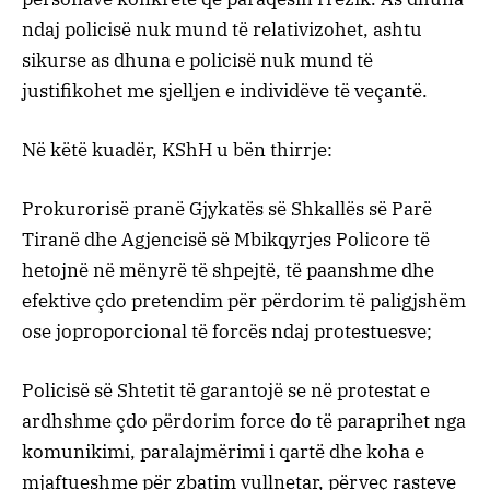
ndaj policisë nuk mund të relativizohet, ashtu
sikurse as dhuna e policisë nuk mund të
justifikohet me sjelljen e individëve të veçantë.
Në këtë kuadër, KShH u bën thirrje:
Prokurorisë pranë Gjykatës së Shkallës së Parë
Tiranë dhe Agjencisë së Mbikqyrjes Policore të
hetojnë në mënyrë të shpejtë, të paanshme dhe
efektive çdo pretendim për përdorim të paligjshëm
ose joproporcional të forcës ndaj protestuesve;
Policisë së Shtetit të garantojë se në protestat e
ardhshme çdo përdorim force do të paraprihet nga
komunikimi, paralajmërimi i qartë dhe koha e
mjaftueshme për zbatim vullnetar, përveç rasteve