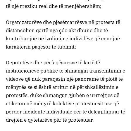
të një rreziku real dhe të menjëhershëm;
Organizatorëve dhe pjesëmarrësve në protesta të
distancohen qartë nga çdo akt dhune dhe të
kontribuojnë në izolimin e individëve që cenojnë
karakterin paqësor të tubimit;
Deputetëve dhe përfaqësuesve të lartë të
institucioneve publike të shmangin transemtimin e
videove që nuk paraqesin një panoramë të plotë të
mënyrës se si është arritur në përshkallëzimin e
protestës, duke shmangur gjuhën e urrrejtjes që
etiketon në mënyrë kolektive protestuesit ose që
përdor incidente individuale për të delegjitimuar të
drejtën e qytetarëve për të protestuar.