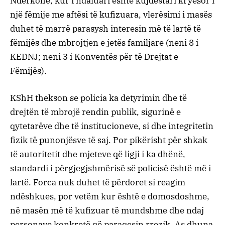
Ndërkohë, kur i ndaluari është kujdestari kryesor i
një fëmije me aftësi të kufizuara, vlerësimi i masës
duhet të marrë parasysh interesin më të lartë të
fëmijës dhe mbrojtjen e jetës familjare (neni 8 i
KEDNJ; neni 3 i Konventës për të Drejtat e
Fëmijës).
KShH thekson se policia ka detyrimin dhe të
drejtën të mbrojë rendin publik, sigurinë e
qytetarëve dhe të institucioneve, si dhe integritetin
fizik të punonjësve të saj. Por pikërisht për shkak
të autoritetit dhe mjeteve që ligji i ka dhënë,
standardi i përgjegjshmërisë së policisë është më i
lartë. Forca nuk duhet të përdoret si reagim
ndëshkues, por vetëm kur është e domosdoshme,
në masën më të kufizuar të mundshme dhe ndaj
personave konkretë që paraqesin rrezik. As dhuna