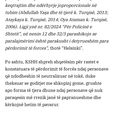
keqtrajtim dhe ndërhyrje joproporcionale në
tubim (Abdullah Yaşa dhe të tjerë k. Turqisë, 2013;
Ataykaya k. Turqisë, 2014; Oya Ataman k. Turqisë,
2006). Ligji ynë nr. 82/2024 “Për Policinë e
Shtetit”, në nenin 12 dhe 32/3 parashikojn se
paralajmërimi është parakusht i detyrueshëm para
përdorimit të forces”,
thotë “Helsinki”.
Po ashtu, KSHH shpreh shqetësim për rastet e
konstatuara të përdorimit të forcës ndaj personave
që ndodheshin të neutralizuar në tokë, duke
theksuar se goditjet me shkopinj gome, grushte
apo forma të tjera dhune ndaj personave që nuk
paraqesin më rrezik janë të papranueshme dhe
kërkojnë hetim të pavarur.