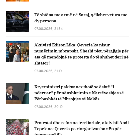
Të shtëna me armë në Saraj, qëllohet vetura me
dy persona
07.08.2026, 21:54
Aktivisti Edison Lika: Qeveria ka nisur
numërimin mbrapsht. Sheshi plot, përgjigje për
ata që mendojnë se protesta do të shuhet deri në
shtator!
07.08.2026, 21:19
Kryeministri pakistanez thotë se është “i
nderuar” për nënshkrimin e Marrëveshjes së
Përbashkët të Mbrojtjes së Mekës
07.08.2026, 20:19
Protestat dhe reforma territoriale, aktivisti Andi
Tepelena: Qeveria po riorganizon hartën për
interes politik