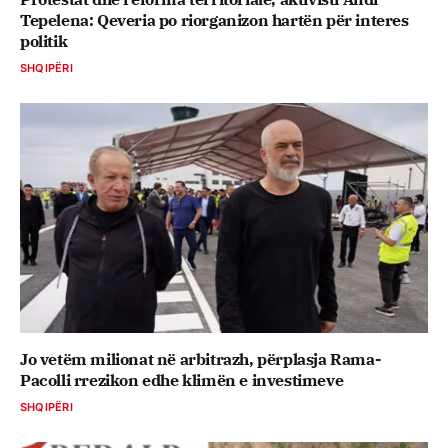
Tepelena: Qeveria po riorganizon hartën për interes
politik
SHQIPËRI
Jo vetëm milionat në arbitrazh, përplasja Rama-
Pacolli rrezikon edhe klimën e investimeve
SHQIPËRI