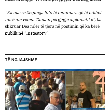
“Ka marre Zeqineja foto të montuara që të ndihet
mirë me veten. Tamam përgjigje diplomatike”,
ka
shkruar Dea ndër të tjera në postimin që ka bërë
publik në “Instastory”.
TË NGJAJSHME