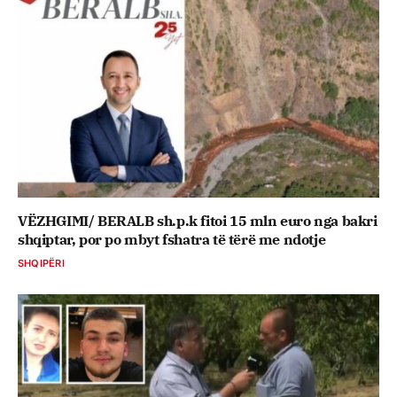
VËZHGIMI/ BERALB sh.p.k fitoi 15 mln euro nga bakri
shqiptar, por po mbyt fshatra të tërë me ndotje
SHQIPËRI