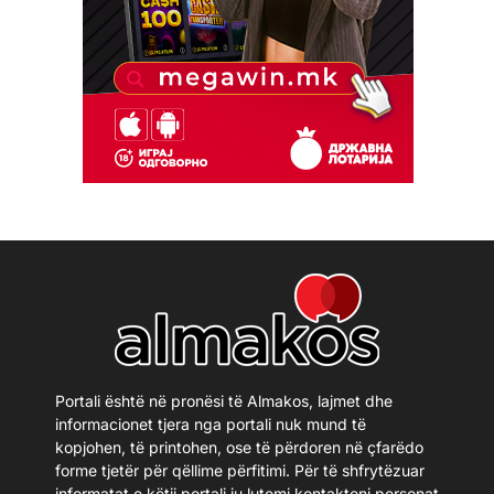
Portali është në pronësi të Almakos, lajmet dhe
informacionet tjera nga portali nuk mund të
kopjohen, të printohen, ose të përdoren në çfarëdo
forme tjetër për qëllime përfitimi. Për të shfrytëzuar
informatat e këtij portali ju lutemi kontaktoni personat