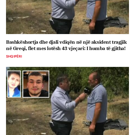
Bashkëshortja dhe djali vdiqën në një aksident tragjik
në Greqi, flet mes lotësh 43 vjeçari: I humba të gjitha!
SHQIPËRI