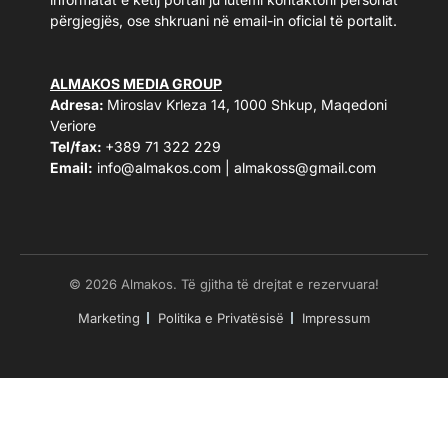
përgjegjës, ose shkruani në email-in oficial të portalit.
ALMAKOS MEDIA GROUP
Adresa:
Miroslav Krleza 14, 1000 Shkup, Maqedoni
Veriore
Tel/fax:
+389 71 322 229
Email:
info@almakos.com
|
almakoss@gmail.com
© 2026 Almakos. Të gjitha të drejtat e rezervuara!
Marketing
Politika e Privatësisë
Impressum