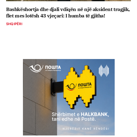
Bashkëshortja dhe djali vdiqën në një aksident tragjik,
flet mes lotësh 43 vjeçari: I humba të gjitha!
SHQIPËRI