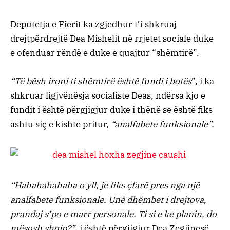
Deputetja e Fierit ka zgjedhur t’i shkruaj
drejtpërdrejtë Dea Mishelit në rrjetet sociale duke
e ofenduar rëndë e duke e quajtur “shëmtirë”.
“Të bësh ironi ti shëmtirë është fundi i botës
”, i ka
shkruar ligjvënësja socialiste Deas, ndërsa kjo e
fundit i është përgjigjur duke i thënë se është fiks
ashtu siç e kishte pritur,
“analfabete funksionale”.
“Hahahahahaha o yll, je fiks çfarë pres nga një
analfabete funksionale. Unë dhëmbet i drejtova,
prandaj s’po e marr personale. Ti si e ke planin, do
mësosh shqip?”
, i është përgjigjur Dea Zegjinesë.