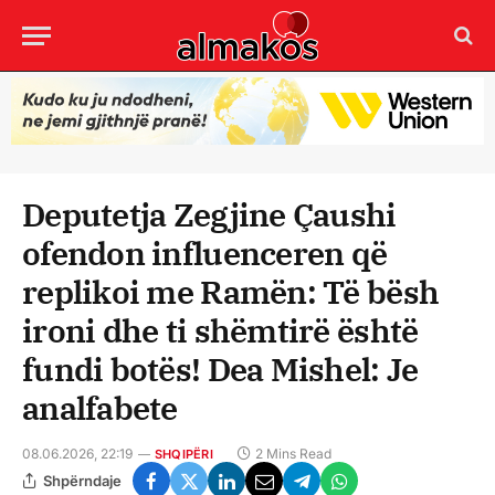
Deputetja Zegjine Çaushi
ofendon influenceren që
replikoi me Ramën: Të bësh
ironi dhe ti shëmtirë është
fundi botës! Dea Mishel: Je
analfabete
08.06.2026, 22:19
2 Mins Read
SHQIPËRI
Shpërndaje