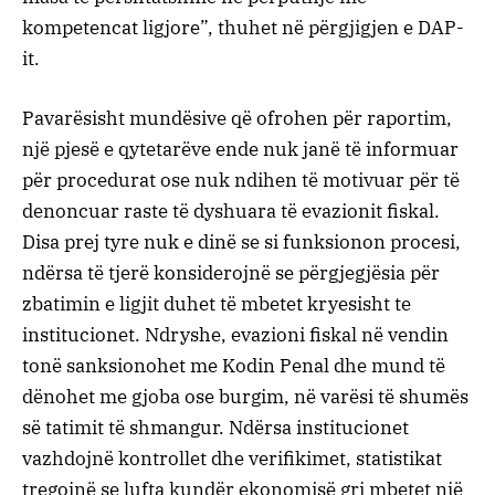
kompetencat ligjore”, thuhet në përgjigjen e DAP-
it.
Pavarësisht mundësive që ofrohen për raportim,
një pjesë e qytetarëve ende nuk janë të informuar
për procedurat ose nuk ndihen të motivuar për të
denoncuar raste të dyshuara të evazionit fiskal.
Disa prej tyre nuk e dinë se si funksionon procesi,
ndërsa të tjerë konsiderojnë se përgjegjësia për
zbatimin e ligjit duhet të mbetet kryesisht te
institucionet. Ndryshe, evazioni fiskal në vendin
tonë sanksionohet me Kodin Penal dhe mund të
dënohet me gjoba ose burgim, në varësi të shumës
së tatimit të shmangur. Ndërsa institucionet
vazhdojnë kontrollet dhe verifikimet, statistikat
tregojnë se lufta kundër ekonomisë gri mbetet një