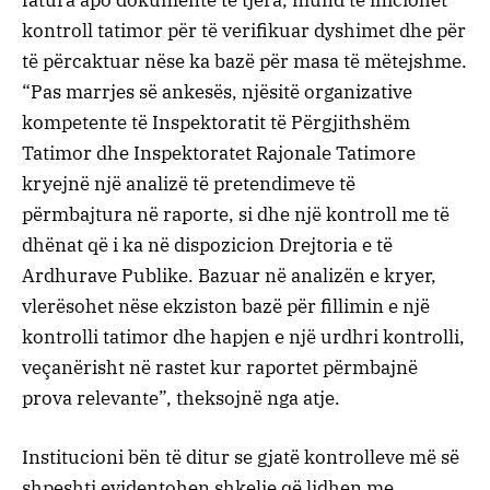
fatura apo dokumente të tjera, mund të iniciohet
kontroll tatimor për të verifikuar dyshimet dhe për
të përcaktuar nëse ka bazë për masa të mëtejshme.
“Pas marrjes së ankesës, njësitë organizative
kompetente të Inspektoratit të Përgjithshëm
Tatimor dhe Inspektoratet Rajonale Tatimore
kryejnë një analizë të pretendimeve të
përmbajtura në raporte, si dhe një kontroll me të
dhënat që i ka në dispozicion Drejtoria e të
Ardhurave Publike. Bazuar në analizën e kryer,
vlerësohet nëse ekziston bazë për fillimin e një
kontrolli tatimor dhe hapjen e një urdhri kontrolli,
veçanërisht në rastet kur raportet përmbajnë
prova relevante”, theksojnë nga atje.
Institucioni bën të ditur se gjatë kontrolleve më së
shpeshti evidentohen shkelje që lidhen me