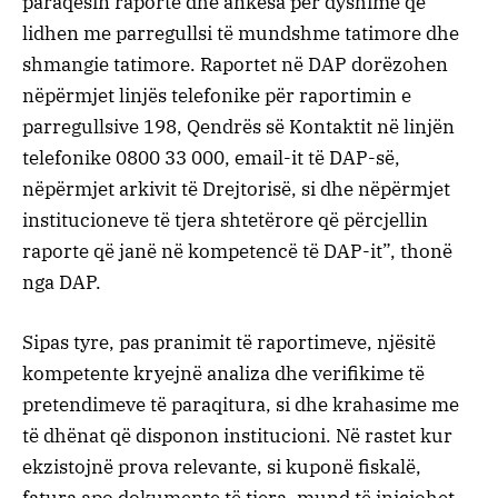
paraqesin raporte dhe ankesa për dyshime që
lidhen me parregullsi të mundshme tatimore dhe
shmangie tatimore. Raportet në DAP dorëzohen
nëpërmjet linjës telefonike për raportimin e
parregullsive 198, Qendrës së Kontaktit në linjën
telefonike 0800 33 000, email-it të DAP-së,
nëpërmjet arkivit të Drejtorisë, si dhe nëpërmjet
institucioneve të tjera shtetërore që përcjellin
raporte që janë në kompetencë të DAP-it”, thonë
nga DAP.
Sipas tyre, pas pranimit të raportimeve, njësitë
kompetente kryejnë analiza dhe verifikime të
pretendimeve të paraqitura, si dhe krahasime me
të dhënat që disponon institucioni. Në rastet kur
ekzistojnë prova relevante, si kuponë fiskalë,