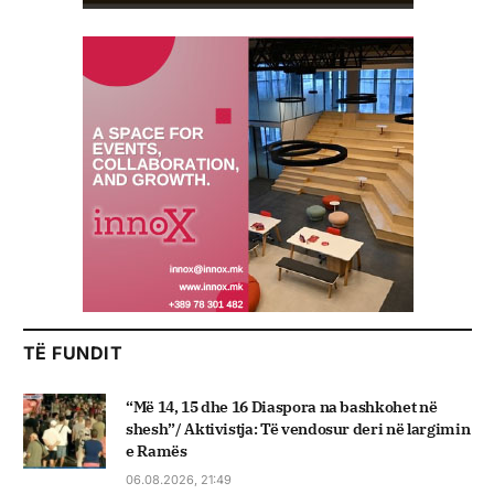
TË FUNDIT
“Më 14, 15 dhe 16 Diaspora na bashkohet në
shesh”/ Aktivistja: Të vendosur deri në largimin
e Ramës
06.08.2026, 21:49