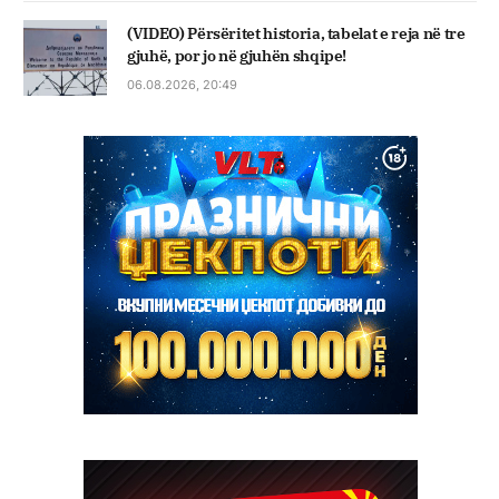
(VIDEO) Përsëritet historia, tabelat e reja në tre
gjuhë, por jo në gjuhën shqipe!
06.08.2026, 20:49