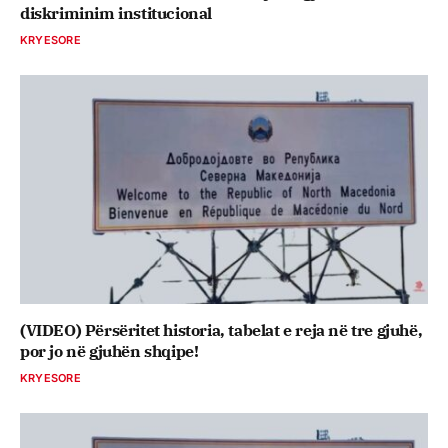
diskriminim institucional
KRYESORE
(VIDEO) Përsëritet historia, tabelat e reja në tre gjuhë,
por jo në gjuhën shqipe!
KRYESORE