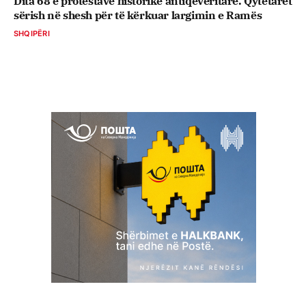
Dita 68 e protestave historike antiqeveritare. Qytetarët
sërish në shesh për të kërkuar largimin e Ramës
SHQIPËRI