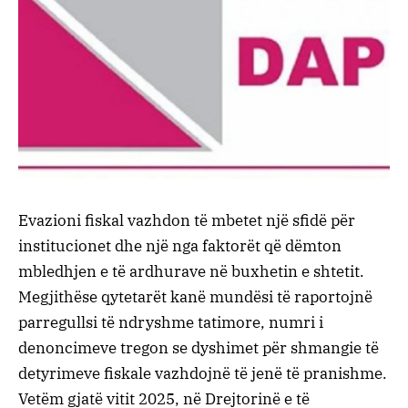
Evazioni fiskal vazhdon të mbetet një sfidë për
institucionet dhe një nga faktorët që dëmton
mbledhjen e të ardhurave në buxhetin e shtetit.
Megjithëse qytetarët kanë mundësi të raportojnë
parregullsi të ndryshme tatimore, numri i
denoncimeve tregon se dyshimet për shmangie të
detyrimeve fiskale vazhdojnë të jenë të pranishme.
Vetëm gjatë vitit 2025, në Drejtorinë e të