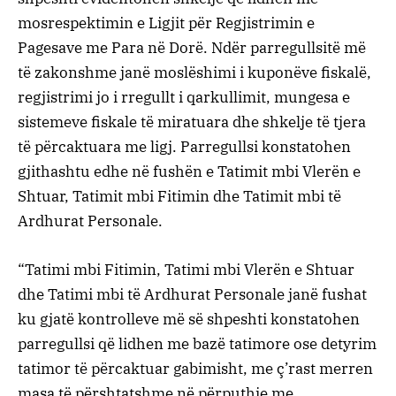
mosrespektimin e Ligjit për Regjistrimin e
Pagesave me Para në Dorë. Ndër parregullsitë më
të zakonshme janë moslëshimi i kuponëve fiskalë,
regjistrimi jo i rregullt i qarkullimit, mungesa e
sistemeve fiskale të miratuara dhe shkelje të tjera
të përcaktuara me ligj. Parregullsi konstatohen
gjithashtu edhe në fushën e Tatimit mbi Vlerën e
Shtuar, Tatimit mbi Fitimin dhe Tatimit mbi të
Ardhurat Personale.
“Tatimi mbi Fitimin, Tatimi mbi Vlerën e Shtuar
dhe Tatimi mbi të Ardhurat Personale janë fushat
ku gjatë kontrolleve më së shpeshti konstatohen
parregullsi që lidhen me bazë tatimore ose detyrim
tatimor të përcaktuar gabimisht, me ç’rast merren
masa të përshtatshme në përputhje me