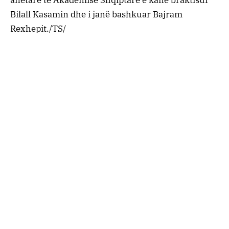
anëtarë të Akademisë Shqiptare e kanë braktisur
Bilall Kasamin dhe i janë bashkuar Bajram
Rexhepit./TS/