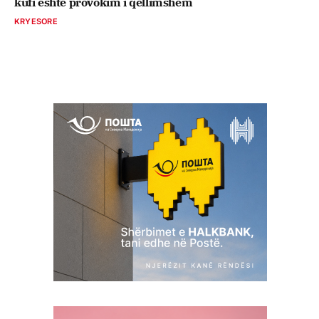
kufi është provokim i qëllimshëm
KRYESORE