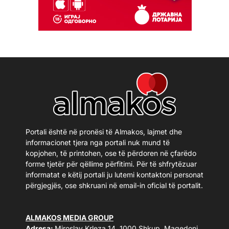
Portali është në pronësi të Almakos, lajmet dhe
informacionet tjera nga portali nuk mund të
kopjohen, të printohen, ose të përdoren në çfarëdo
forme tjetër për qëllime përfitimi. Për të shfrytëzuar
informatat e këtij portali ju lutemi kontaktoni personat
përgjegjës, ose shkruani në email-in oficial të portalit.
ALMAKOS MEDIA GROUP
Adresa:
Miroslav Krleza 14, 1000 Shkup, Maqedoni