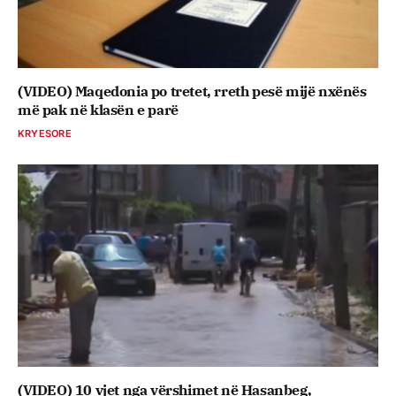
(VIDEO) Maqedonia po tretet, rreth pesë mijë nxënës
më pak në klasën e parë
KRYESORE
(VIDEO) 10 vjet nga vërshimet në Hasanbeg,