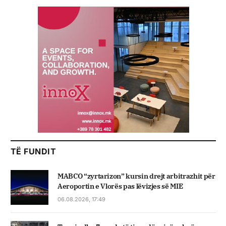
TË FUNDIT
MABCO “zyrtarizon” kursin drejt arbitrazhit për
Aeroportin e Vlorës pas lëvizjes së MIE
06.08.2026, 17:49