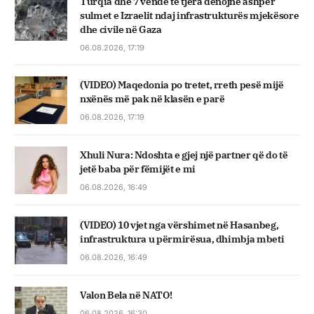
Turqia dhe 7 vende të tjera dënojnë ashpër
sulmet e Izraelit ndaj infrastrukturës mjekësore
dhe civile në Gaza
06.08.2026, 17:19
(VIDEO) Maqedonia po tretet, rreth pesë mijë
nxënës më pak në klasën e parë
06.08.2026, 17:19
Xhuli Nura: Ndoshta e gjej një partner që do të
jetë baba për fëmijët e mi
06.08.2026, 16:49
(VIDEO) 10 vjet nga vërshimet në Hasanbeg,
infrastruktura u përmirësua, dhimbja mbeti
06.08.2026, 16:49
Valon Bela në NATO!
06.08.2026, 16:30