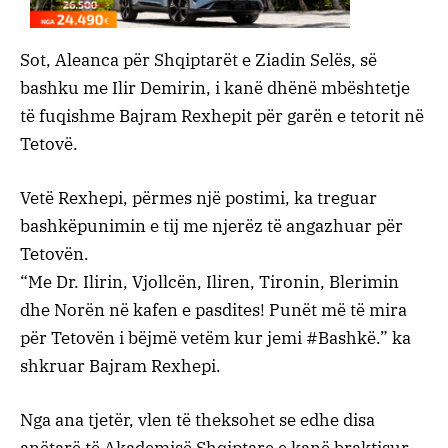
Sot, Aleanca për Shqiptarët e Ziadin Selës, së
bashku me Ilir Demirin, i kanë dhënë mbështetje
të fuqishme Bajram Rexhepit për garën e tetorit në
Tetovë.
Vetë Rexhepi, përmes një postimi, ka treguar
bashkëpunimin e tij me njerëz të angazhuar për
Tetovën.
“Me Dr. Ilirin, Vjollcën, Iliren, Tironin, Blerimin
dhe Norën në kafen e pasdites! Punët më të mira
për Tetovën i bëjmë vetëm kur jemi #Bashkë.” ka
shkruar Bajram Rexhepi.
Nga ana tjetër, vlen të theksohet se edhe disa