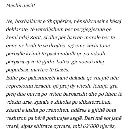
Mëshiruesit!
Ne, hoxhallarët e Shqipërisë, nënshkruesit e kësaj
deklarate, të vetëdijshëm për përgjegjësinë që
kemi ndaj Zotit, si dhe për barrën morale për të
qenë në krah të së drejtës, ngremë zërin tonë
përballë krimit të pashembullt që po ndodh
përpara syve të gjithë botës: gjenocidi ndaj
popullsisë martire të Gazës.
Edhe pse palestinezët kanë dekada që vuajnë nën
represionin izraelit, që prej dy vitesh, fëmijë, gra,
pleq dhe burra po vriten barbarisht dhe po lihen të
vdesin urie, spitale e shkolla po shkatërrohen,
xhami e kisha po rrënohen, ndërsa e gjithë bota
vështron pa bërë pothuajse asgjë. Deri më sot janë
vrarë, sipas shifrave zyrtare, mbi 62’000 njerëz,