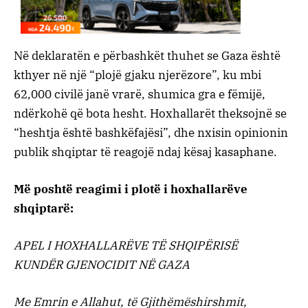
Në deklaratën e përbashkët thuhet se Gaza është
kthyer në një “plojë gjaku njerëzore”, ku mbi
62,000 civilë janë vrarë, shumica gra e fëmijë,
ndërkohë që bota hesht. Hoxhallarët theksojnë se
“heshtja është bashkëfajësi”, dhe nxisin opinionin
publik shqiptar të reagojë ndaj kësaj kasaphane.
Më poshtë reagimi i plotë i hoxhallarëve
shqiptarë:
APEL I HOXHALLARËVE TË SHQIPËRISË
KUNDËR GJENOCIDIT NË GAZA
Me Emrin e Allahut, të Gjithëmëshirshmit,