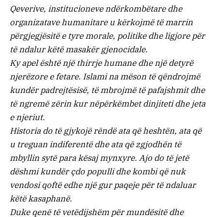
Qeverive, institucioneve ndërkombëtare dhe
organizatave humanitare u kërkojmë të marrin
përgjegjësitë e tyre morale, politike dhe ligjore për
të ndalur këtë masakër gjenocidale.
Ky apel është një thirrje humane dhe një detyrë
njerëzore e fetare. Islami na mëson të qëndrojmë
kundër padrejtësisë, të mbrojmë të pafajshmit dhe
të ngremë zërin kur nëpërkëmbet dinjiteti dhe jeta
e njeriut.
Historia do të gjykojë rëndë ata që heshtën, ata që
u treguan indiferentë dhe ata që zgjodhën të
mbyllin sytë para kësaj mynxyre. Ajo do të jetë
dëshmi kundër çdo populli dhe kombi që nuk
vendosi qoftë edhe një gur paqeje për të ndaluar
këtë kasaphanë.
Duke qenë të vetëdijshëm për mundësitë dhe