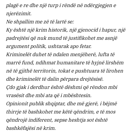
plagë e re dhe një turp i rëndë në ndërgjegjen e
njerëzimit.
Ne shpallim me zë të lartë se:
Ky është një krim historik, një gjenocid i hapur, një
padrejtësi që nuk mund të justifikohet me asnjë
argument politik, ushtarak apo fetar.
Kriminelët duhet të ndalen menjëherë, lufta të
marrë fund, ndihmat humanitare të hyjnë lirshëm
në të gjithë territorin, tokat e pushtuara të lirohen
dhe kriminelët të dalin përpara drejtësisë.
Çdo gjak i derdhur është dëshmi që rëndon mbi
vrasësit dhe mbi ata që i mbështesin.
Opinionit publik shqiptar, dhe më gjerë, i bëjmë
thirrje të bashkohet me këtë qëndrim, e të mos
qëndrojë indiferent, sepse heshtja sot është
bashkëfajësi në krim.