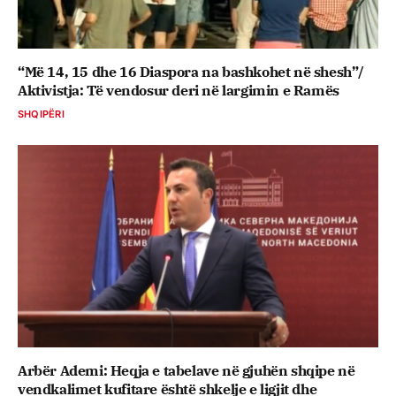
“Më 14, 15 dhe 16 Diaspora na bashkohet në shesh”/
Aktivistja: Të vendosur deri në largimin e Ramës
SHQIPËRI
Arbër Ademi: Heqja e tabelave në gjuhën shqipe në
vendkalimet kufitare është shkelje e ligjit dhe