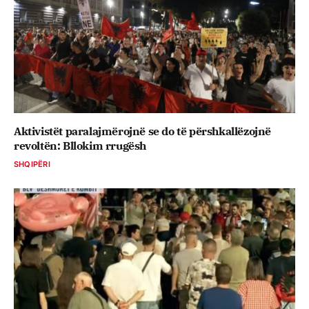
Aktivistët paralajmërojnë se do të përshkallëzojnë
revoltën: Bllokim rrugësh
SHQIPËRI