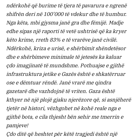
ndërkohë që burime të tjera të pavarura e ngrenë
shifrën deri në 100’000 të vdekur dhe të humbur.
Nga këta, mbi gjysma janë gra dhe fëmijë. Madje
edhe sipas një raporti të vetë ushtrisë që ka kryer
këto krime, rreth 83% e të vrarëve janë civilë.
Ndërkohë, kriza e urisë, e shërbimit shëndetësor
dhe e shërbimeve minimale të jetesës ka kaluar
çdo imagjinatë të mundshme. Pothuajse e gjithë
infrastruktura jetike e Gazës është e shkatërruar
ose e dëmtuar rëndë. Janë vrarë me qindra
gazetarë dhe vazhdojnë të vriten. Gaza është
kthyer në një plojë gjaku njerëzore që, si asnjëherë
tjetër në histori, vëzhgohet në kohë reale nga e
gjithë bota, e cila thjesht bën sehir me tmerrin e
pamjeve!
Çdo ditë që heshtet për këtë tragjedi është një