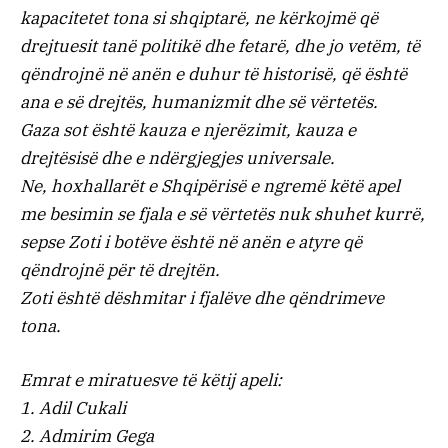
kapacitetet tona si shqiptarë, ne kërkojmë që
drejtuesit tanë politikë dhe fetarë, dhe jo vetëm, të
qëndrojnë në anën e duhur të historisë, që është
ana e së drejtës, humanizmit dhe së vërtetës.
Gaza sot është kauza e njerëzimit, kauza e
drejtësisë dhe e ndërgjegjes universale.
Ne, hoxhallarët e Shqipërisë e ngremë këtë apel
me besimin se fjala e së vërtetës nuk shuhet kurrë,
sepse Zoti i botëve është në anën e atyre që
qëndrojnë për të drejtën.
Zoti është dëshmitar i fjalëve dhe qëndrimeve
tona.
Emrat e miratuesve të këtij apeli:
1. Adil Cukali
2. Admirim Gega