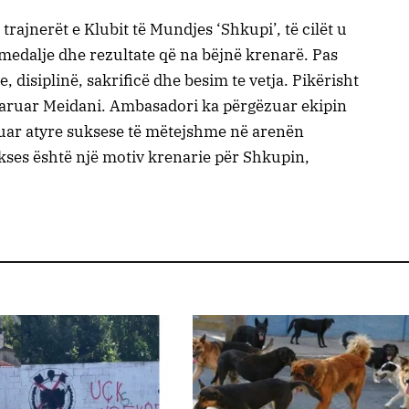
trajnerët e Klubit të Mundjes ‘Shkupi’, të cilët u
edalje dhe rezultate që na bëjnë krenarë. Pas
e, disiplinë, sakrificë dhe besim te vetja. Pikërisht
klaruar Meidani. Ambasadori ka përgëzuar ekipin
ruar atyre suksese të mëtejshme në arenën
ses është një motiv krenarie për Shkupin,