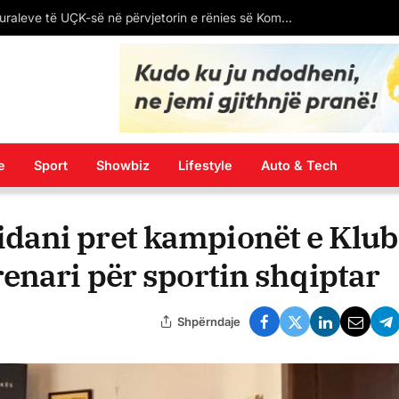
paska humbur kaq shumë peshë kohëve të fundit
e
Sport
Showbiz
Lifestyle
Auto & Tech
ani pret kampionët e Klub
enari për sportin shqiptar
Shpërndaje