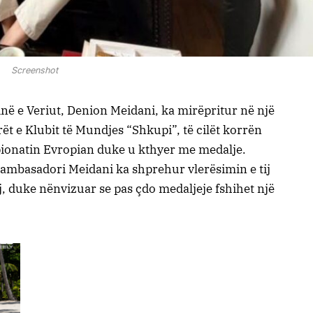
Screenshot
ë e Veriut, Denion Meidani, ka mirëpritur në një
rët e Klubit të Mundjes “Shkupi”, të cilët korrën
onatin Evropian duke u kthyer me medalje.
, ambasadori Meidani ka shprehur vlerësimin e tij
rinj, duke nënvizuar se pas çdo medaljeje fshihet një