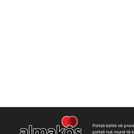
Portali është në pron
portali nuk mund të 