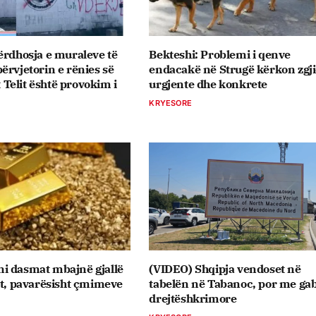
ërdhosja e muraleve të
Bekteshi: Problemi i qenve
ërvjetorin e rënies së
endacakë në Strugë kërkon zgj
elit është provokim i
urgjente dhe konkrete
KRYESORE
i dasmat mbajnë gjallë
(VIDEO) Shqipja vendoset në
it, pavarësisht çmimeve
tabelën në Tabanoc, por me ga
drejtëshkrimore