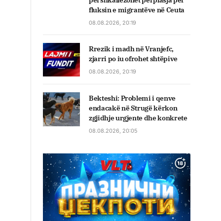
përshkallëzohet përplasja për
fluksin e migrantëve në Ceuta
08.08.2026, 20:19
Rrezik i madh në Vranjefc,
zjarri po iu ofrohet shtëpive
08.08.2026, 20:19
Bekteshi: Problemi i qenve
endacakë në Strugë kërkon
zgjidhje urgjente dhe konkrete
08.08.2026, 20:05