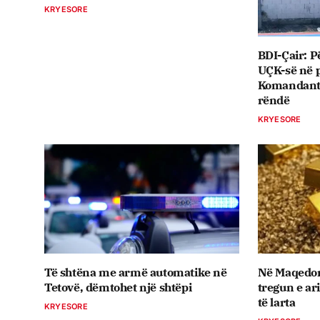
KRYESORE
BDI-Çair: P
UÇK-së në p
Komandant T
rëndë
KRYESORE
Të shtëna me armë automatike në
Në Maqedon
Tetovë, dëmtohet një shtëpi
tregun e ar
të larta
KRYESORE