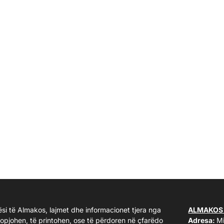
ësi të Almakos, lajmet dhe informacionet tjera nga
ALMAKOS
kopjohen, të printohen, ose të përdoren në çfarëdo
Adresa:
Mi