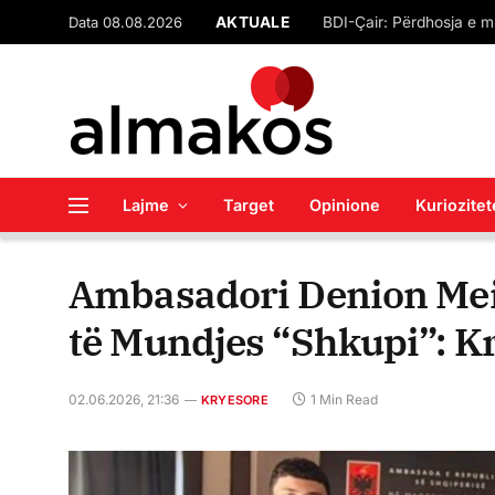
Data 08.08.2026
AKTUALE
‘Asht e lëkurë’, Vesa 
Lajme
Target
Opinione
Kuriozitet
Ambasadori Denion Meid
të Mundjes “Shkupi”: Kr
02.06.2026, 21:36
1 Min Read
KRYESORE