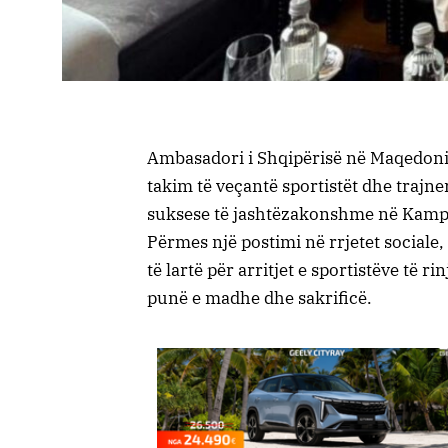
Ambasadori i Shqipërisë në Maqedonin
takim të veçantë sportistët dhe trajne
suksese të jashtëzakonshme në Kampi
Përmes një postimi në rrjetet sociale
të lartë për arritjet e sportistëve të 
punë e madhe dhe sakrificë.