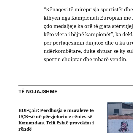
“Kënaqësi të mirëprisja sportistët dhe 
kthyen nga Kampionati Europian me m
çdo medaljeje ka orë të gjata stërvitjej
këto vlera i bëjnë kampionët”, ka de
për përfaqësimin dinjitoz dhe u ka u
ndërkombëtare, duke shtuar se ky suk
sportin shqiptar dhe mbarë vendin.
TË NGJAJSHME
BDI-Çair: Përdhosja e muraleve të
UÇK-së në përvjetorin e rënies së
Komandant Telit është provokim i
rëndë