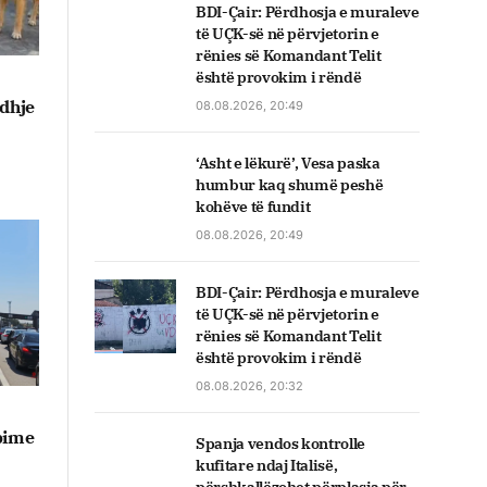
BDI-Çair: Përdhosja e muraleve
të UÇK-së në përvjetorin e
rënies së Komandant Telit
është provokim i rëndë
idhje
08.08.2026, 20:49
‘Asht e lëkurë’, Vesa paska
humbur kaq shumë peshë
kohëve të fundit
08.08.2026, 20:49
BDI-Çair: Përdhosja e muraleve
të UÇK-së në përvjetorin e
rënies së Komandant Telit
është provokim i rëndë
08.08.2026, 20:32
bime
Spanja vendos kontrolle
kufitare ndaj Italisë,