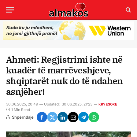
Ahmeti: Regjistrimi ishte në
kuadër të marrëveshjeve,
shqiptarët nuk do të ndahen
asnjëher!
30.06.2025, 20:49
Updated:
30.06.2025, 21:23
KRYESORE
1 Min Read
Shpërndaje