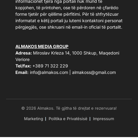
informacionet tjera nga portali nuk mund të
kopjohen, të printohen, ose të përdoren në çfarëdo
forme tjetër për qëllime përfitimi. Për të shfrytëzuar
informatat e këtij portali ju lutemi kontaktoni personat
përgjegjës, ose shkruani në email-in oficial të portalit.
ALMAKOS MEDIA GROUP
Adresa:
Miroslav Krleza 14, 1000 Shkup, Maqedoni
Veriore
Tel/fax:
+389 71 322 229
Email:
info@almakos.com
|
almakoss@gmail.com
© 2026 Almakos. Të gjitha të drejtat e rezervuara!
Marketing
Politika e Privatësisë
Impressum