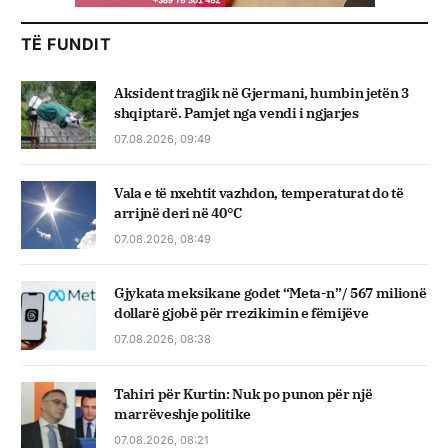
TË FUNDIT
Aksident tragjik në Gjermani, humbin jetën 3
shqiptarë. Pamjet nga vendi i ngjarjes
07.08.2026, 09:49
Vala e të nxehtit vazhdon, temperaturat do të
arrijnë deri në 40°C
07.08.2026, 08:49
Gjykata meksikane godet “Meta-n”/ 567 milionë
dollarë gjobë për rrezikimin e fëmijëve
07.08.2026, 08:38
Tahiri për Kurtin: Nuk po punon për një
marrëveshje politike
07.08.2026, 08:21