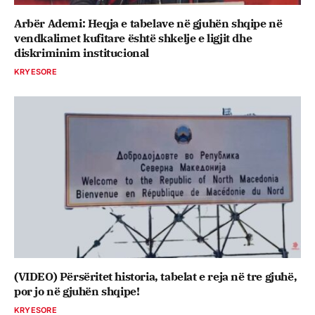
Arbër Ademi: Heqja e tabelave në gjuhën shqipe në
vendkalimet kufitare është shkelje e ligjit dhe
diskriminim institucional
KRYESORE
(VIDEO) Përsëritet historia, tabelat e reja në tre gjuhë,
por jo në gjuhën shqipe!
KRYESORE