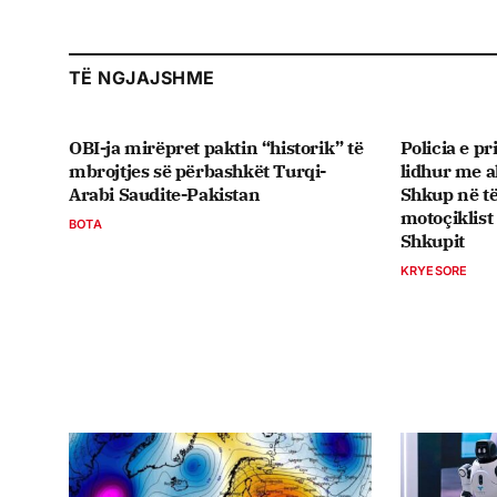
TË NGJAJSHME
OBI-ja mirëpret paktin “historik” të
Policia e pr
mbrojtjes së përbashkët Turqi-
lidhur me a
Arabi Saudite-Pakistan
Shkup në të
motoçiklist
BOTA
Shkupit
KRYESORE