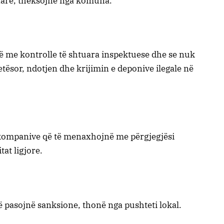
narë, theksojnë nga komuna.
ë me kontrolle të shtuara inspektuese dhe se nuk
jetësor, ndotjen dhe krijimin e deponive ilegale në
e kompanive që të menaxhojnë me përgjegjësi
at ligjore.
ë pasojnë sanksione, thonë nga pushteti lokal.