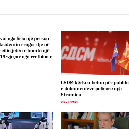
ivoi nga liria një person
ksidentin rrugor dje në
 cilin jetën e humbi një
 19-vjeçar nga rrethina e
LSDM kërkon hetim për publik
e dokumenteve policore nga
Strumica
KRYESORE