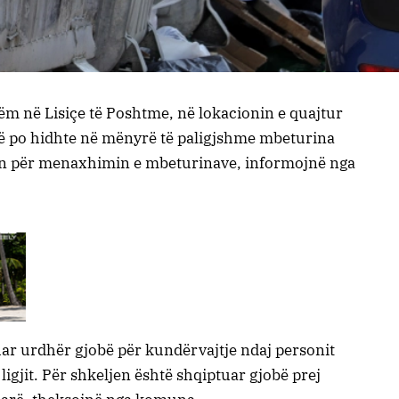
ëm në Lisiçe të Poshtme, në lokacionin e quajtur
ë po hidhte në mënyrë të paligjshme mbeturina
in për menaxhimin e mbeturinave, informojnë nga
ar urdhër gjobë për kundërvajtje ndaj personit
ligjit. Për shkeljen është shqiptuar gjobë prej