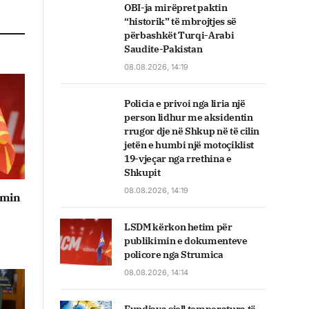
OBI-ja mirëpret paktin
“historik” të mbrojtjes së
përbashkët Turqi-Arabi
Saudite-Pakistan
08.08.2026, 14:19
Policia e privoi nga liria një
person lidhur me aksidentin
rrugor dje në Shkup në të cilin
jetën e humbi një motoçiklist
19-vjeçar nga rrethina e
Shkupit
08.08.2026, 14:19
imin
LSDM kërkon hetim për
publikimin e dokumenteve
policore nga Strumica
08.08.2026, 14:14