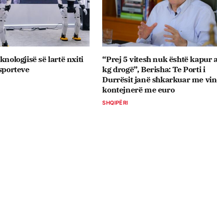
knologjisë së lartë nxiti
“Prej 5 vitesh nuk është kapur 
ksporteve
kg drogë”, Berisha: Te Porti i
Durrësit janë shkarkuar me vin
kontejnerë me euro
SHQIPËRI