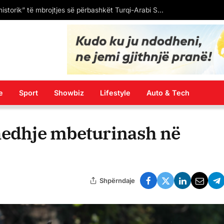
Policia e privoi nga liria një person lidhur me aksidentin rrugor dje në Shkup në të cilin jetën e humbi një motoçiklist 19-vjeçar nga rrethina e Shkupit
e
Sport
Showbiz
Lifestyle
Auto & Tech
 hedhje mbeturinash në
Shpërndaje