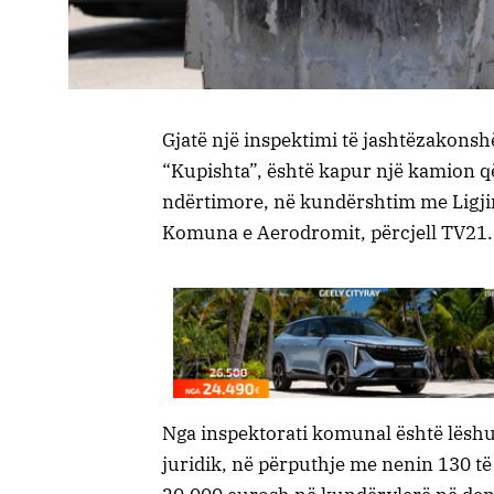
Gjatë një inspektimi të jashtëzakonsh
“Kupishta”, është kapur një kamion q
ndërtimore, në kundërshtim me Ligj
Komuna e Aerodromit, përcjell TV21.
Nga inspektorati komunal është lëshu
juridik, në përputhje me nenin 130 të 