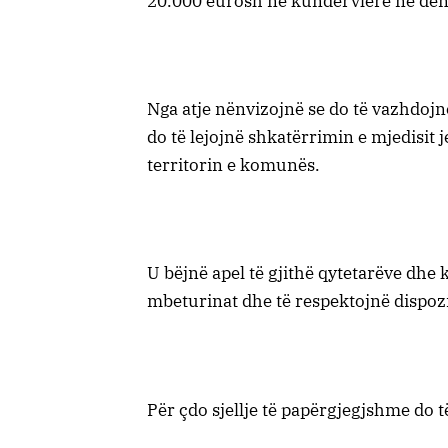
20.000 eurosh në kundërvlerë në de
Nga atje nënvizojnë se do të vazhdojn
do të lejojnë shkatërrimin e mjedisit 
territorin e komunës.
U bëjnë apel të gjithë qytetarëve dh
mbeturinat dhe të respektojnë dispozit
Për çdo sjellje të papërgjegjshme do t