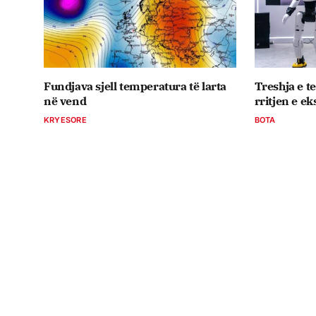
Fundjava sjell temperatura të larta
Treshja e te
në vend
rritjen e e
KRYESORE
BOTA