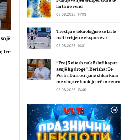
Fundjava sjell temperatura të
larta në vend
08.08.2026, 14:03
Treshja e teknologjisë së lartë
nxiti rritjen e eksporteve
asnjë
08.08.2026, 14:01
ç tre
“Prej 5 vitesh nuk është kapur
asnjë kg drogë”, Berisha: Te
Porti i Durrësit janë shkarkuar
me vinç tre kontejnerë me euro
08.08.2026, 13:49