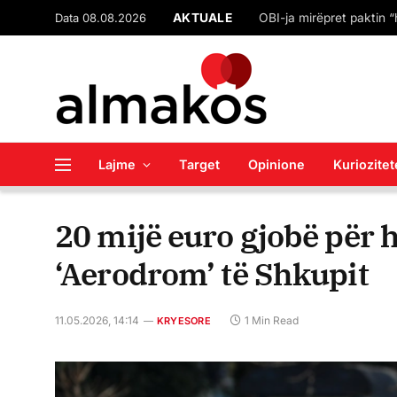
AKTUALE
Data 08.08.2026
Lajme
Target
Opinione
Kuriozitet
20 mijë euro gjobë për
‘Aerodrom’ të Shkupit
11.05.2026, 14:14
1 Min Read
KRYESORE