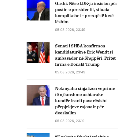
Gashi: Nëse LDK-ja insiston për
postin e presidentit, situata
komplikohet – pres që të ketë
lëshim
05.08.2026, 23:49
Senati i SHBA konfirmon
kandidaturën e Eric Wendt si
ambasador në Shqipëri. Pritet
firma e Donald Trump
05.08.2026, 23:49
Netanyahu sinjalizon veprime
të njëanshme ushtarake
kundër Iranit pavarësisht
përpjekjeve rajonale për
deeskalim
05.08.2026, 23:19