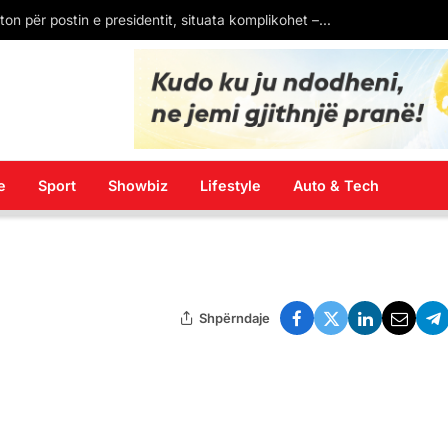
Senati i SHBA konfirmon kandidaturën e Eric Wendt si ambasador në Shqipëri. Pritet firma e Donald Trump
e
Sport
Showbiz
Lifestyle
Auto & Tech
Shpërndaje