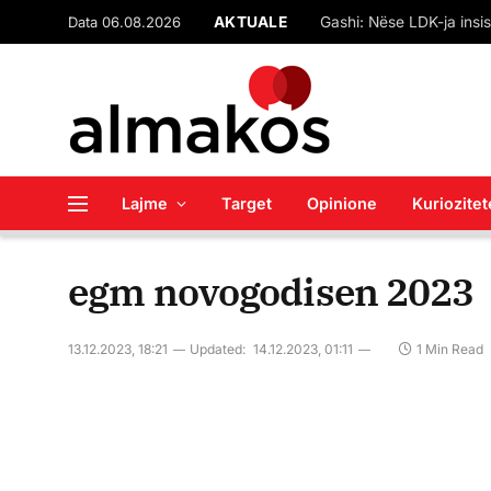
Data 06.08.2026
AKTUALE
Lajme
Target
Opinione
Kuriozitet
egm novogodisen 2023
13.12.2023, 18:21
Updated:
14.12.2023, 01:11
1 Min Read