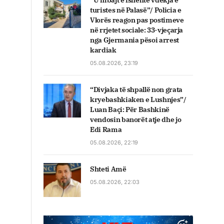
“U mbajt e fshehtë vdekja e
turistes në Palasë”/ Policia e
Vlorës reagon pas postimeve
në rrjetet sociale: 33-vjeçarja
nga Gjermania pësoi arrest
kardiak
05.08.2026, 23:19
“Divjaka të shpallë non grata
kryebashkiaken e Lushnjes”/
Luan Baçi: Për Bashkinë
vendosin banorët atje dhe jo
Edi Rama
05.08.2026, 22:19
Shteti Amë
05.08.2026, 22:03