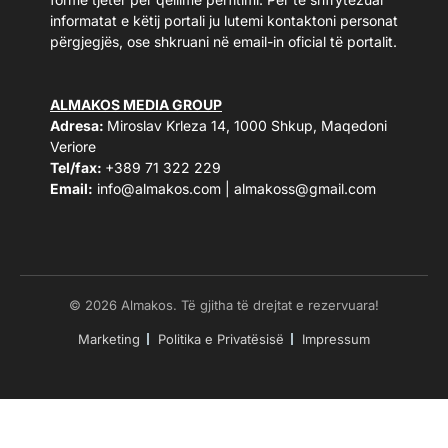
informatat e këtij portali ju lutemi kontaktoni personat
përgjegjës, ose shkruani në email-in oficial të portalit.
ALMAKOS MEDIA GROUP
Adresa:
Miroslav Krleza 14, 1000 Shkup, Maqedoni
Veriore
Tel/fax:
+389 71 322 229
Email:
info@almakos.com
|
almakoss@gmail.com
© 2026 Almakos. Të gjitha të drejtat e rezervuara!
Marketing
Politika e Privatësisë
Impressum