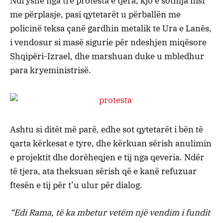
Ndryshe nga tre protesta e tjera, kjo e sotmja nisi
me përplasje, pasi qytetarët u përballën me
policinë teksa çanë gardhin metalik te Ura e Lanës,
i vendosur si masë sigurie për ndeshjen miqësore
Shqipëri-Izrael, dhe marshuan duke u mbledhur
para kryeministrisë.
Ashtu si ditët më parë, edhe sot qytetarët i bën të
qarta kërkesat e tyre, dhe kërkuan sërish anulimin
e projektit dhe dorëheqjen e tij nga qeveria. Ndër
të tjera, ata theksuan sërish që e kanë refuzuar
ftesën e tij për t’u ulur për dialog.
“Edi Rama, të ka mbetur vetëm një vendim i fundit