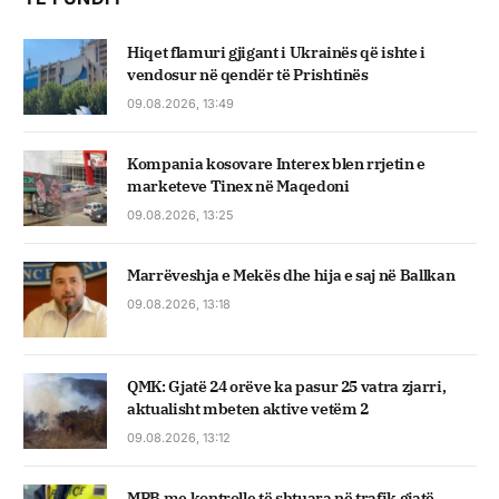
Hiqet flamuri gjigant i Ukrainës që ishte i
vendosur në qendër të Prishtinës
09.08.2026, 13:49
Kompania kosovare Interex blen rrjetin e
marketeve Tinex në Maqedoni
09.08.2026, 13:25
Marrëveshja e Mekës dhe hija e saj në Ballkan
09.08.2026, 13:18
QMK: Gjatë 24 orëve ka pasur 25 vatra zjarri,
aktualisht mbeten aktive vetëm 2
09.08.2026, 13:12
MPB me kontrolle të shtuara në trafik gjatë