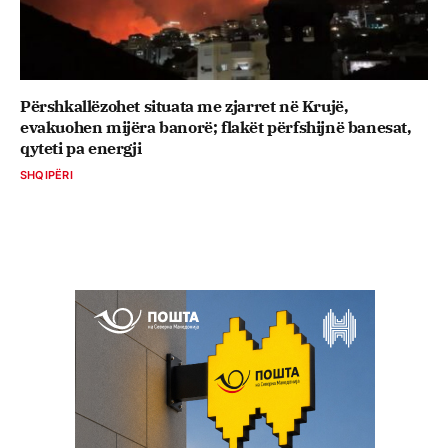
Përshkallëzohet situata me zjarret në Krujë,
evakuohen mijëra banorë; flakët përfshijnë banesat,
qyteti pa energji
SHQIPËRI