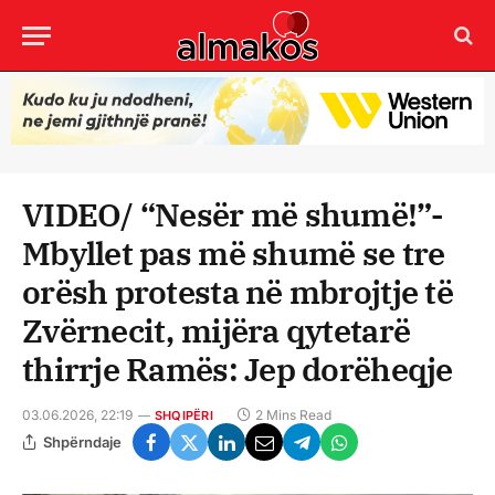
VIDEO/ “Nesër më shumë!”-
Mbyllet pas më shumë se tre
orësh protesta në mbrojtje të
Zvërnecit, mijëra qytetarë
thirrje Ramës: Jep dorëheqje
03.06.2026, 22:19
2 Mins Read
SHQIPËRI
Shpërndaje