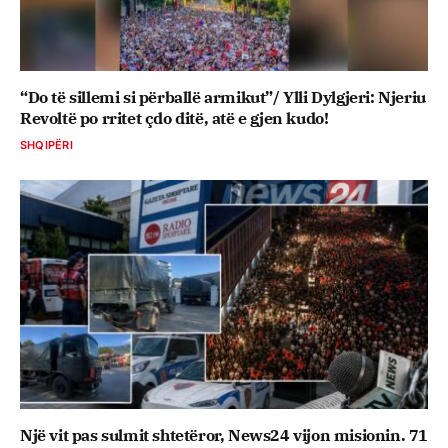
“Do të sillemi si përballë armikut”/ Ylli Dylgjeri: Njeriu
Revoltë po rritet çdo ditë, atë e gjen kudo!
SHQIPËRI
Një vit pas sulmit shtetëror, News24 vijon misionin. 71