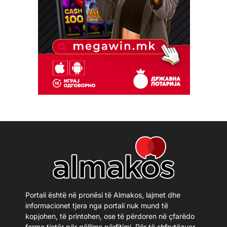
Portali është në pronësi të Almakos, lajmet dhe
informacionet tjera nga portali nuk mund të
kopjohen, të printohen, ose të përdoren në çfarëdo
forme tjetër për qëllime përfitimi. Për të shfrytëzuar