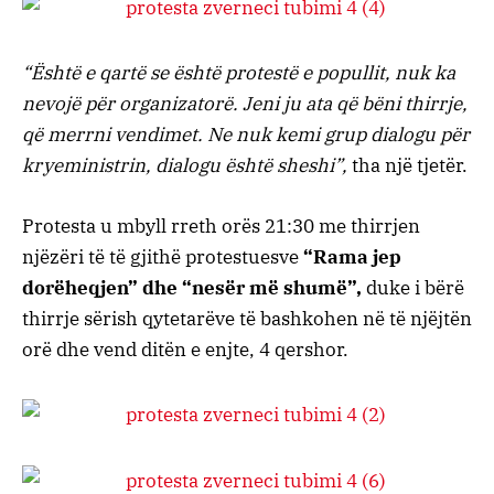
“Është e qartë se është protestë e popullit, nuk ka
nevojë për organizatorë. Jeni ju ata që bëni thirrje,
që merrni vendimet. Ne nuk kemi grup dialogu për
kryeministrin, dialogu është sheshi”,
tha një tjetër.
Protesta u mbyll rreth orës 21:30 me thirrjen
njëzëri të të gjithë protestuesve
“Rama jep
dorëheqjen” dhe “nesër më shumë”,
duke i bërë
thirrje sërish qytetarëve të bashkohen në të njëjtën
orë dhe vend ditën e enjte, 4 qershor.