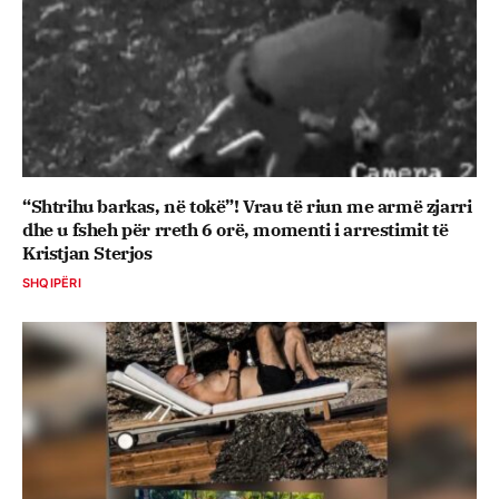
“Shtrihu barkas, në tokë”! Vrau të riun me armë zjarri
dhe u fsheh për rreth 6 orë, momenti i arrestimit të
Kristjan Sterjos
SHQIPËRI