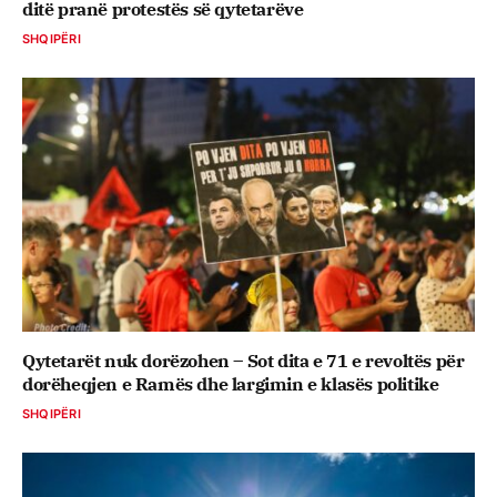
ditë pranë protestës së qytetarëve
SHQIPËRI
Qytetarët nuk dorëzohen – Sot dita e 71 e revoltës për
dorëheqjen e Ramës dhe largimin e klasës politike
SHQIPËRI