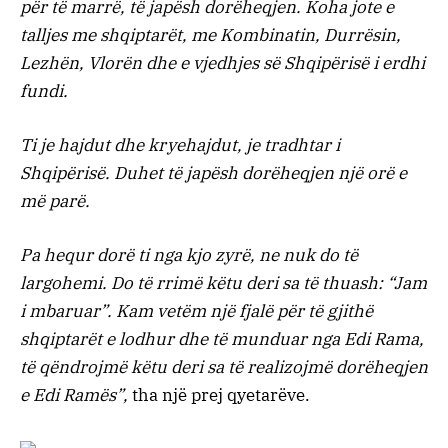
për të marrë, të japësh dorëheqjen. Koha jote e
talljes me shqiptarët, me Kombinatin, Durrësin,
Lezhën, Vlorën dhe e vjedhjes së Shqipërisë i erdhi
fundi.
Ti je hajdut dhe kryehajdut, je tradhtar i
Shqipërisë. Duhet të japësh dorëheqjen një orë e
më parë.
Pa hequr dorë ti nga kjo zyrë, ne nuk do të
largohemi. Do të rrimë këtu deri sa të thuash: “Jam
i mbaruar”. Kam vetëm një fjalë për të gjithë
shqiptarët e lodhur dhe të munduar nga Edi Rama,
të qëndrojmë këtu deri sa të realizojmë dorëheqjen
e Edi Ramës”,
tha një prej qyetarëve.