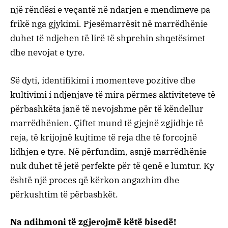
një rëndësi e veçantë në ndarjen e mendimeve pa
frikë nga gjykimi. Pjesëmarrësit në marrëdhënie
duhet të ndjehen të lirë të shprehin shqetësimet
dhe nevojat e tyre.
Së dyti, identifikimi i momenteve pozitive dhe
kultivimi i ndjenjave të mira përmes aktiviteteve të
përbashkëta janë të nevojshme për të këndellur
marrëdhënien. Çiftet mund të gjejnë zgjidhje të
reja, të krijojnë kujtime të reja dhe të forcojnë
lidhjen e tyre. Në përfundim, asnjë marrëdhënie
nuk duhet të jetë perfekte për të qenë e lumtur. Ky
është një proces që kërkon angazhim dhe
përkushtim të përbashkët.
Na ndihmoni të zgjerojmë këtë bisedë!