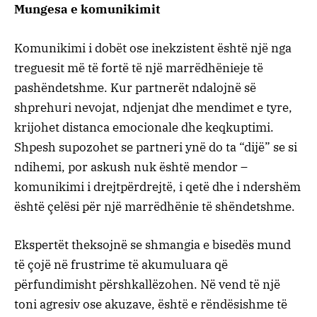
Mungesa e komunikimit
Komunikimi i dobët ose inekzistent është një nga
treguesit më të fortë të një marrëdhënieje të
pashëndetshme. Kur partnerët ndalojnë së
shprehuri nevojat, ndjenjat dhe mendimet e tyre,
krijohet distanca emocionale dhe keqkuptimi.
Shpesh supozohet se partneri ynë do ta “dijë” se si
ndihemi, por askush nuk është mendor –
komunikimi i drejtpërdrejtë, i qetë dhe i ndershëm
është çelësi për një marrëdhënie të shëndetshme.
Ekspertët theksojnë se shmangia e bisedës mund
të çojë në frustrime të akumuluara që
përfundimisht përshkallëzohen. Në vend të një
toni agresiv ose akuzave, është e rëndësishme të