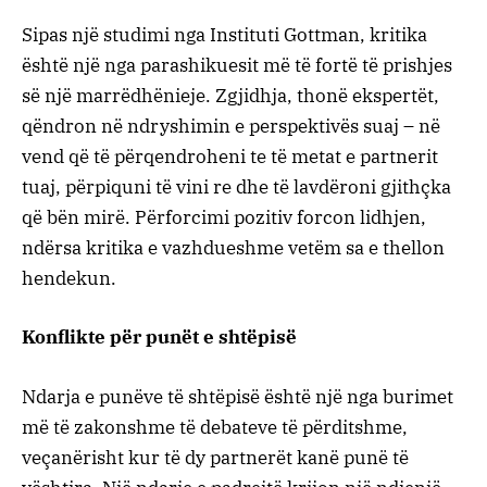
Sipas një studimi nga Instituti Gottman, kritika
është një nga parashikuesit më të fortë të prishjes
së një marrëdhënieje. Zgjidhja, thonë ekspertët,
qëndron në ndryshimin e perspektivës suaj – në
vend që të përqendroheni te të metat e partnerit
tuaj, përpiquni të vini re dhe të lavdëroni gjithçka
që bën mirë. Përforcimi pozitiv forcon lidhjen,
ndërsa kritika e vazhdueshme vetëm sa e thellon
hendekun.
Konflikte për punët e shtëpisë
Ndarja e punëve të shtëpisë është një nga burimet
më të zakonshme të debateve të përditshme,
veçanërisht kur të dy partnerët kanë punë të