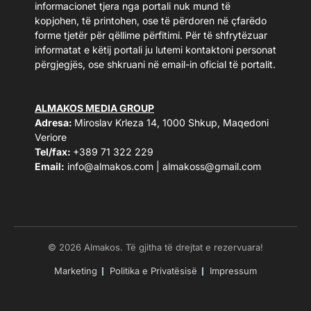
informacionet tjera nga portali nuk mund të
kopjohen, të printohen, ose të përdoren në çfarëdo
forme tjetër për qëllime përfitimi. Për të shfrytëzuar
informatat e këtij portali ju lutemi kontaktoni personat
përgjegjës, ose shkruani në email-in oficial të portalit.
ALMAKOS MEDIA GROUP
Adresa:
Miroslav Krleza 14, 1000 Shkup, Maqedoni
Veriore
Tel/fax:
+389 71 322 229
Email:
info@almakos.com
|
almakoss@gmail.com
© 2026 Almakos. Të gjitha të drejtat e rezervuara!
Marketing
Politika e Privatësisë
Impressum