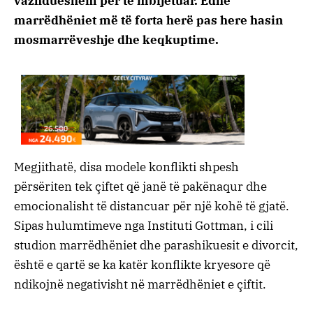
vazhdueshëm për të mbijetuar. Edhe
marrëdhëniet më të forta herë pas here hasin
mosmarrëveshje dhe keqkuptime.
Megjithatë, disa modele konflikti shpesh
përsëriten tek çiftet që janë të pakënaqur dhe
emocionalisht të distancuar për një kohë të gjatë.
Sipas hulumtimeve nga Instituti Gottman, i cili
studion marrëdhëniet dhe parashikuesit e divorcit,
është e qartë se ka katër konflikte kryesore që
ndikojnë negativisht në marrëdhëniet e çiftit.