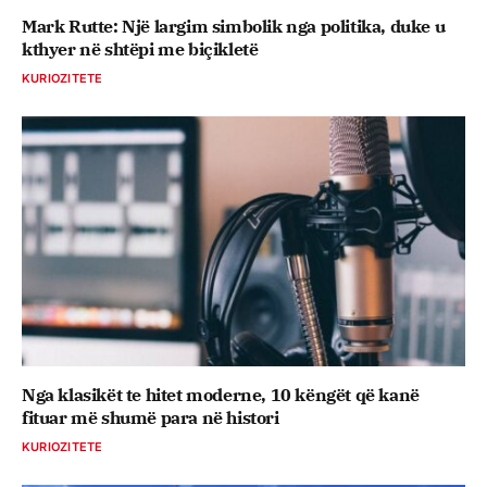
Mark Rutte: Një largim simbolik nga politika, duke u
kthyer në shtëpi me biçikletë
KURIOZITETE
Nga klasikët te hitet moderne, 10 këngët që kanë
fituar më shumë para në histori
KURIOZITETE