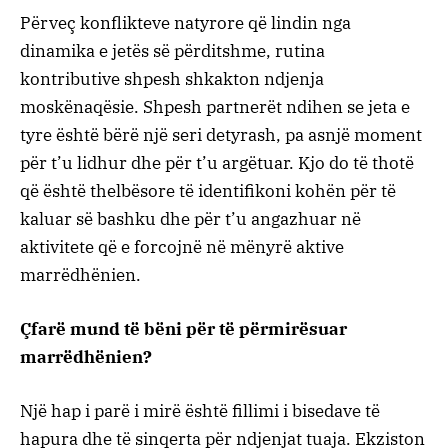
Përveç konflikteve natyrore që lindin nga
dinamika e jetës së përditshme, rutina
kontributive shpesh shkakton ndjenja
moskënaqësie. Shpesh partnerët ndihen se jeta e
tyre është bërë një seri detyrash, pa asnjë moment
për t’u lidhur dhe për t’u argëtuar. Kjo do të thotë
që është thelbësore të identifikoni kohën për të
kaluar së bashku dhe për t’u angazhuar në
aktivitete që e forcojnë në mënyrë aktive
marrëdhënien.
Çfarë mund të bëni për të përmirësuar
marrëdhënien?
Një hap i parë i mirë është fillimi i bisedave të
hapura dhe të sinqerta për ndjenjat tuaja. Ekziston