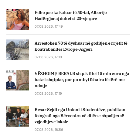
Edhe pse ka kaluar të 50-tat, Alberije
Hadërgjonaj duket si 20-vjeçare
07.08.2026, 17:49
Arrestohen 78 të dyshuar në goditjen e rrjetit të
kontrabandës Evropë-Algjeri
07.08.2026, 17:19
VËZHGIMI/ BERALB sh.p.k fitoi 15 mln euro nga
bakri shqiptar, por po mbyt fshatra të tërë me
ndotje
07.08.2026, 17:19
Besar Sejdi nga Unioni i Studentëve, publikon
fotografi nga Bërvenica në ditën e shpalljes së
zgjedhjeve lokale
07.08.2026, 16:56