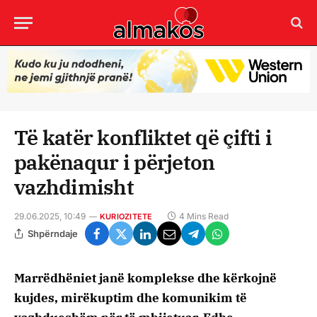
Të katër konfliktet që çifti i
pakënaqur i përjeton
vazhdimisht
29.06.2025, 10:49
4 Mins Read
KURIOZITETE
Shpërndaje
Marrëdhëniet janë komplekse dhe kërkojnë
kujdes, mirëkuptim dhe komunikim të