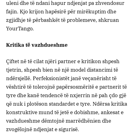
uleni dhe të ndani hapur ndjenjat pa zhvendosur
fajin. Kjo krijon hapësirë ​​për mirëkuptim dhe
zgjidhje të përbashkët të problemeve, shkruan
YourTango.
Kritika të vazhdueshme
Çiftet në të cilat njëri partner e kritikon shpesh
tjetrin, shpesh bien në një model distancimi të
ndërsjellë. Perfeksionistët janë veçanërisht të
vështirë të tolerojnë papërsosmëritë e partnerit të
tyre dhe kanë tendencë të nxjerrin në pah çdo gjë
që nuk i plotëson standardet e tyre. Ndërsa kritika
konstruktive mund të jetë e dobishme, ankesat e
vazhdueshme dëmtojnë marrëdhënien dhe
zvogëlojnë ndjenjat e sigurisë.