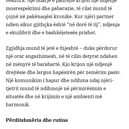
vështira. Një ndarje e padrejtë krijon një ndjenjë
mosrespektimi dhe pabarazie, të cilat mund të
çojnë në pakënaqësi kronike. Kur njëri partner
ndien sikur gjithçka është “në dorë të tij”, ndjenja
e ekuilibrit dhe e bashkëjetesës prishet.
Zgjidhja mund të jetë e thjeshtë – duke përdorur
një orar angazhimesh, në të cilin detyrat ndahen
në mënyrë të barabartë. Kjo krijon një ndjenjë
drejtësie dhe largon hapësirën për zemërim pasiv.
Një komunikim i hapur dhe ndihma ndaj njëri-
tjetrit mund të ndihmojë në përmirësimin e
situatës dhe në krijimin e një ambienti më
harmonik.
Përditshmëria dhe rutina