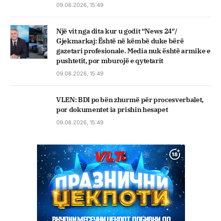
09.08.2026, 15:49
Një vit nga dita kur u godit “News 24″/
Gjekmarkaj: Është në këmbë duke bërë
gazetari profesionale. Media nuk është armike e
pushtetit, por mburojë e qytetarit
09.08.2026, 15:49
VLEN: BDI po bën zhurmë për procesverbalet,
por dokumentet ia prishin hesapet
09.08.2026, 15:49