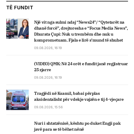
TË FUNDIT
Një vit nga sulmi ndaj “News24”/ “Qytetarët na
dhanë forcë”, drejtoresha e “Focus Media News”,
Dhurata Çupi: Nuk u trembëm dhe nuk u
komprometuam. Fjala e lirë s’mund të shuhet
09.08.2026, 16:19
(VIDEO) QMK: Në 24 orët e fundit janë regjistruar
25 zjarre
09.08.2026, 16:19
Tragjëdi në Ksamil, babai përplas
aksidentalisht për vdekje vajzën e tij 4-vjeçare
09.08.2026, 15:56
Nuri i shtatzënisë, kështu po duket Engji pak
javë para se të bëhet nënë