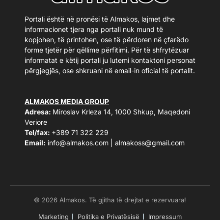
Portali është në pronësi të Almakos, lajmet dhe
informacionet tjera nga portali nuk mund të
kopjohen, të printohen, ose të përdoren në çfarëdo
forme tjetër për qëllime përfitimi. Për të shfrytëzuar
informatat e këtij portali ju lutemi kontaktoni personat
përgjegjës, ose shkruani në email-in oficial të portalit.
ALMAKOS MEDIA GROUP
Adresa:
Miroslav Krleza 14, 1000 Shkup, Maqedoni
Veriore
Tel/fax:
+389 71 322 229
Email:
info@almakos.com
|
almakoss@gmail.com
© 2026 Almakos. Të gjitha të drejtat e rezervuara!
Marketing
Politika e Privatësisë
Impressum