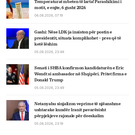
Temperaturat mbeten të larta! Parashikimi i
motit, e enjte, 6 gusht 2026
06.08.2026, 07:19
Gashi: Nëse LDK-ja insiston për postin e
presidentit, situata komplikohet – pres që të
ketë lëshim
05.08.2026, 23:49
Senati i SHBA konfirmon kandidaturën e Eric
Wendt si ambasador në Shqipëri. Pritet firma e
Donald Trump
05.08.2026, 23:49
Netanyahu sinjalizon veprime të njëanshme
ushtarake kundër Iranit pavarësisht
përpjekjeve rajonale për deeskalim
05.08.2026, 23:19