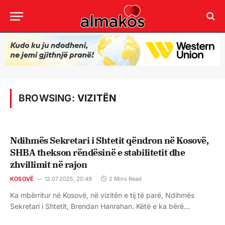
BROWSING:
VIZITËN
Ndihmës Sekretari i Shtetit qëndron në Kosovë,
SHBA thekson rëndësinë e stabilitetit dhe
zhvillimit në rajon
KOSOVË
12.07.2025, 20:49
2 Mins Read
Ka mbërritur në Kosovë, në vizitën e tij të parë, Ndihmës
Sekretari i Shtetit, Brendan Hanrahan. Këtë e ka bërë…