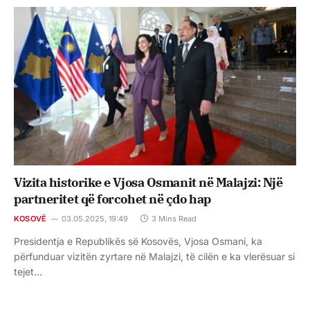
Vizita historike e Vjosa Osmanit në Malajzi: Një
partneritet që forcohet në çdo hap
KOSOVË
03.05.2025, 19:49
3 Mins Read
Presidentja e Republikës së Kosovës, Vjosa Osmani, ka
përfunduar vizitën zyrtare në Malajzi, të cilën e ka vlerësuar si
tejet…