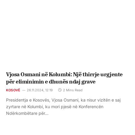
Vjosa Osmani në Kolumbi: Një thirrje urgjente
për eliminimin e dhunës ndaj grave
KOSOVË
26.11.2024, 12:19
2 Mins Read
Presidentja e Kosovës, Vjosa Osmani, ka nisur vizitën e saj
zyrtare në Kolumbi, ku mori pjesë në Konferencën
Ndërkombëtare për…