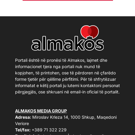
Portali është në pronësi të Almakos, lajmet dhe
informacionet tjera nga portali nuk mund të
kopjohen, të printohen, ose të përdoren në çfarëdo
forme tjetër për qëllime përfitimi. Për të shfrytëzuar
informatat e këtij portali ju lutemi kontaktoni personat
përgjegjës, ose shkruani në email-in oficial të portalit.
ALMAKOS MEDIA GROUP
Adresa:
Miroslav Krleza 14, 1000 Shkup, Maqedoni
Veriore
Tel/fax:
+389 71 322 229