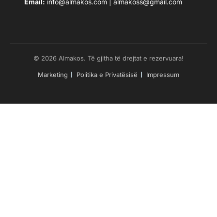
Email:
info@almakos.com
|
almakoss@gmail.com
© 2026 Almakos. Të gjitha të drejtat e rezervuara!
Marketing
Politika e Privatësisë
Impressum