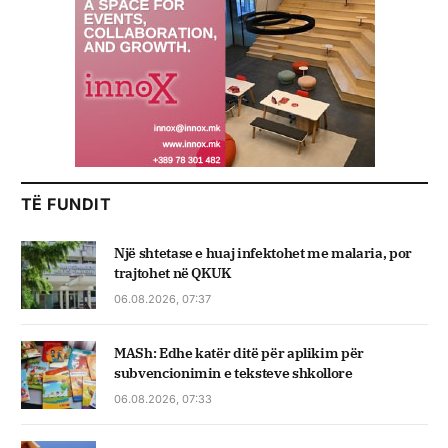
TË FUNDIT
Një shtetase e huaj infektohet me malaria, por
trajtohet në QKUK
06.08.2026, 07:37
MASh: Edhe katër ditë për aplikim për
subvencionimin e teksteve shkollore
06.08.2026, 07:33