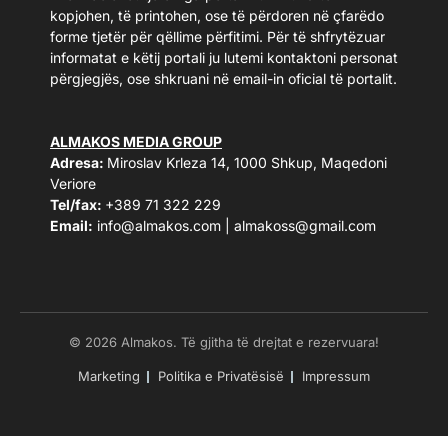
kopjohen, të printohen, ose të përdoren në çfarëdo
forme tjetër për qëllime përfitimi. Për të shfrytëzuar
informatat e këtij portali ju lutemi kontaktoni personat
përgjegjës, ose shkruani në email-in oficial të portalit.
ALMAKOS MEDIA GROUP
Adresa:
Miroslav Krleza 14, 1000 Shkup, Maqedoni
Veriore
Tel/fax:
+389 71 322 229
Email:
info@almakos.com
|
almakoss@gmail.com
© 2026 Almakos. Të gjitha të drejtat e rezervuara!
Marketing
Politika e Privatësisë
Impressum