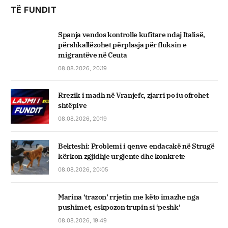
TË FUNDIT
Spanja vendos kontrolle kufitare ndaj Italisë,
përshkallëzohet përplasja për fluksin e
migrantëve në Ceuta
08.08.2026, 20:19
Rrezik i madh në Vranjefc, zjarri po iu ofrohet
shtëpive
08.08.2026, 20:19
Bekteshi: Problemi i qenve endacakë në Strugë
kërkon zgjidhje urgjente dhe konkrete
08.08.2026, 20:05
Marina ‘trazon’ rrjetin me këto imazhe nga
pushimet, eskpozon trupin si ‘peshk’
08.08.2026, 19:49