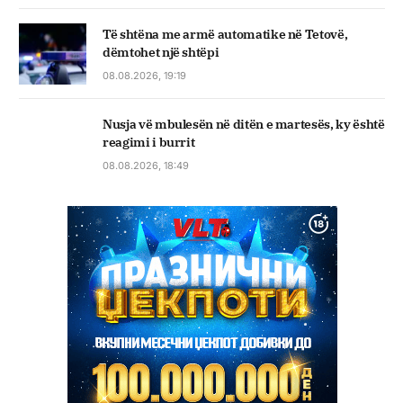
Të shtëna me armë automatike në Tetovë,
dëmtohet një shtëpi
08.08.2026, 19:19
Nusja vë mbulesën në ditën e martesës, ky është
reagimi i burrit
08.08.2026, 18:49