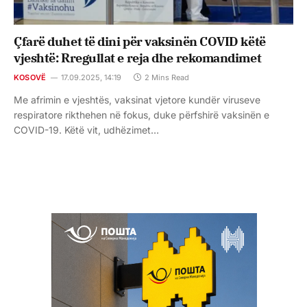
Çfarë duhet të dini për vaksinën COVID këtë
vjeshtë: Rregullat e reja dhe rekomandimet
KOSOVË
17.09.2025, 14:19
2 Mins Read
Me afrimin e vjeshtës, vaksinat vjetore kundër viruseve
respiratore rikthehen në fokus, duke përfshirë vaksinën e
COVID-19. Këtë vit, udhëzimet…