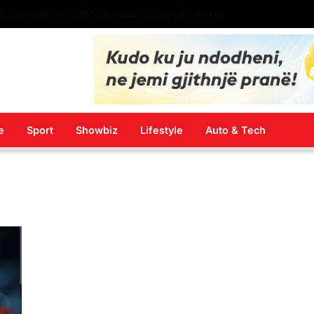
LAJM I FUNDIT: Spanja ekstradon në Kosovë Dukagjin Nikollajn, protagonistin e përleshjes në “Bon Vivant”
e
Sport
Showbiz
Lifestyle
Auto & Tech