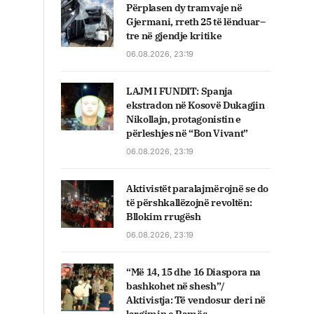
Përplasen dy tramvaje në
Gjermani, rreth 25 të lënduar–
tre në gjendje kritike
06.08.2026, 23:19
LAJM I FUNDIT: Spanja
ekstradon në Kosovë Dukagjin
Nikollajn, protagonistin e
përleshjes në “Bon Vivant”
06.08.2026, 23:19
Aktivistët paralajmërojnë se do
të përshkallëzojnë revoltën:
Bllokim rrugësh
06.08.2026, 23:19
“Më 14, 15 dhe 16 Diaspora na
bashkohet në shesh”/
Aktivistja: Të vendosur deri në