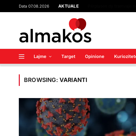
Data 07.08.2026
AKTUALE
Lajme
Target
Opinione
Kuriozitet
BROWSING:
VARIANTI