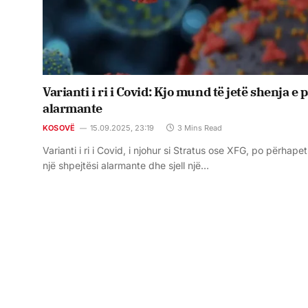
Varianti i ri i Covid: Kjo mund të jetë shenja e 
alarmante
KOSOVË
15.09.2025, 23:19
3 Mins Read
Varianti i ri i Covid, i njohur si Stratus ose XFG, po përhape
një shpejtësi alarmante dhe sjell një…