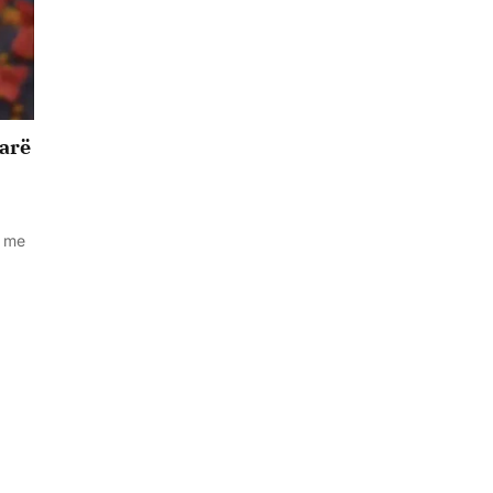
parë
t me