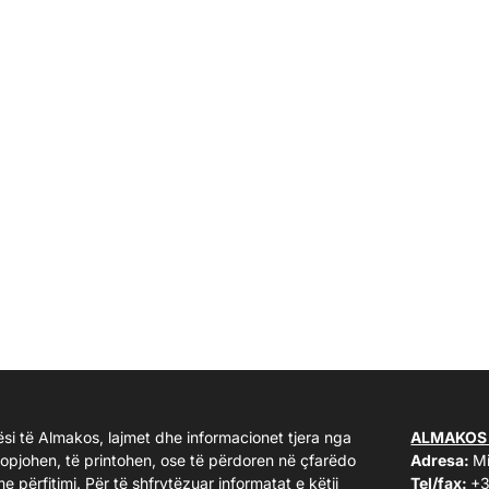
ësi të Almakos, lajmet dhe informacionet tjera nga
ALMAKOS
kopjohen, të printohen, ose të përdoren në çfarëdo
Adresa:
Mi
me përfitimi. Për të shfrytëzuar informatat e këtij
Tel/fax:
+3