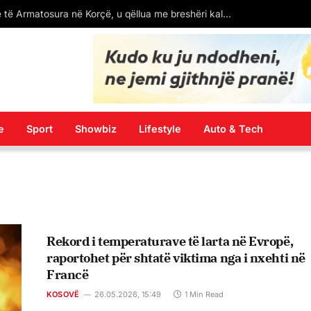
(VIDEO) Shqipja vendoset në tabelën në Tabanoc, por me gabime drejtëshkrimore
e
Sport
Showbiz
Lifestyle
Auto & Tech
Rekord i temperaturave të larta në Evropë,
raportohet për shtatë viktima nga i nxehti në
Francë
KOSOVË
26.05.2026, 15:49
1 Min Read