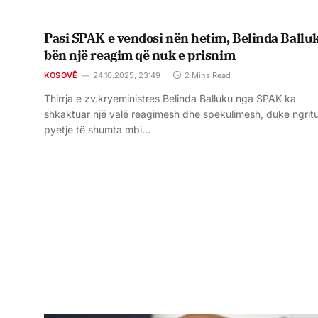
Pasi SPAK e vendosi nën hetim, Belinda Ballu
bën një reagim që nuk e prisnim
KOSOVË
24.10.2025, 23:49
2 Mins Read
Thirrja e zv.kryeministres Belinda Balluku nga SPAK ka
shkaktuar një valë reagimesh dhe spekulimesh, duke ngrit
pyetje të shumta mbi…