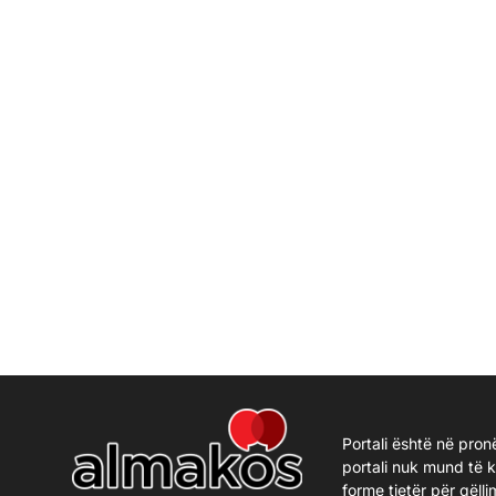
Portali është në pron
portali nuk mund të 
forme tjetër për qëlli