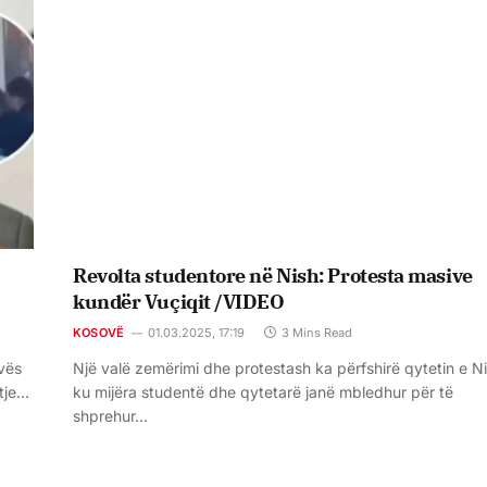
Revolta studentore në Nish: Protesta masive
kundër Vuçiqit /VIDEO
KOSOVË
01.03.2025, 17:19
3 Mins Read
ovës
Një valë zemërimi dhe protestash ka përfshirë qytetin e Ni
tje…
ku mijëra studentë dhe qytetarë janë mbledhur për të
shprehur…