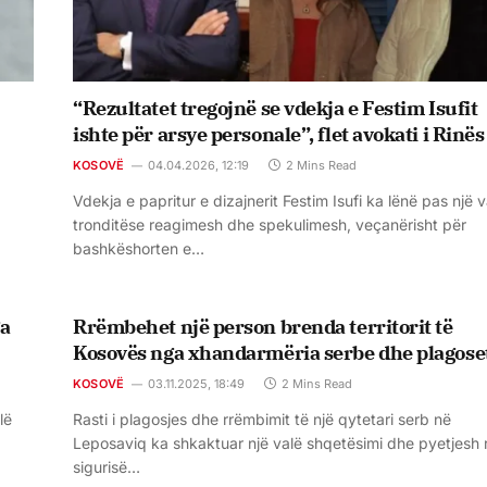
“Rezultatet tregojnë se vdekja e Festim Isufit
ishte për arsye personale”, flet avokati i Rinës
KOSOVË
04.04.2026, 12:19
2 Mins Read
Vdekja e papritur e dizajnerit Festim Isufi ka lënë pas një v
tronditëse reagimesh dhe spekulimesh, veçanërisht për
bashkëshorten e…
ga
Rrëmbehet një person brenda territorit të
Kosovës nga xhandarmëria serbe dhe plagose
KOSOVË
03.11.2025, 18:49
2 Mins Read
lë
Rasti i plagosjes dhe rrëmbimit të një qytetari serb në
Leposaviq ka shkaktuar një valë shqetësimi dhe pyetjesh 
sigurisë…