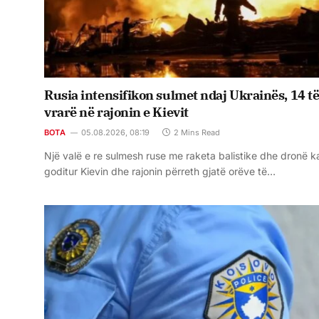
Rusia intensifikon sulmet ndaj Ukrainës, 14 t
vrarë në rajonin e Kievit
BOTA
05.08.2026, 08:19
2 Mins Read
Një valë e re sulmesh ruse me raketa balistike dhe dronë k
goditur Kievin dhe rajonin përreth gjatë orëve të…