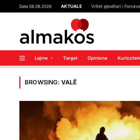
Data 08.08.2026
AKTUALE
Lajme
Target
Opinione
Kuriozitet
BROWSING:
VALË