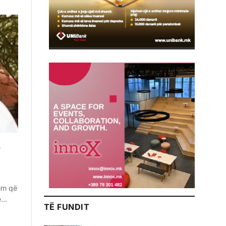
i
zim që
 e…
TË FUNDIT