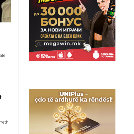
alë
t
rreth