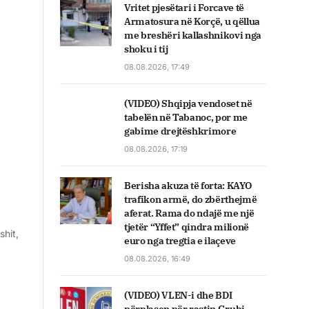
Vritet pjesëtari i Forcave të
Armatosura në Korçë, u qëllua
me breshëri kallashnikovi nga
shoku i tij
08.08.2026, 17:49
(VIDEO) Shqipja vendoset në
tabelën në Tabanoc, por me
gabime drejtëshkrimore
08.08.2026, 17:19
Berisha akuza të forta: KAYO
trafikon armë, do zbërthejmë
aferat. Rama do ndajë me një
tjetër “Yffet” qindra milionë
shit,
euro nga tregtia e ilaçeve
08.08.2026, 16:49
(VIDEO) VLEN-i dhe BDI