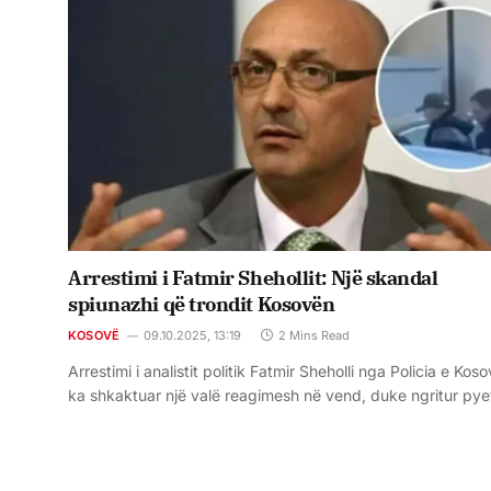
Arrestimi i Fatmir Shehollit: Një skandal
spiunazhi që trondit Kosovën
KOSOVË
09.10.2025, 13:19
2 Mins Read
Arrestimi i analistit politik Fatmir Sheholli nga Policia e Kos
ka shkaktuar një valë reagimesh në vend, duke ngritur pye