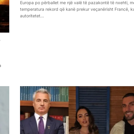
Europa po përballet me një valë të pazakontë të nxehti, m
temperatura rekord që kanë prekur veçanërisht Francë, k
autoritetet…
ë
a