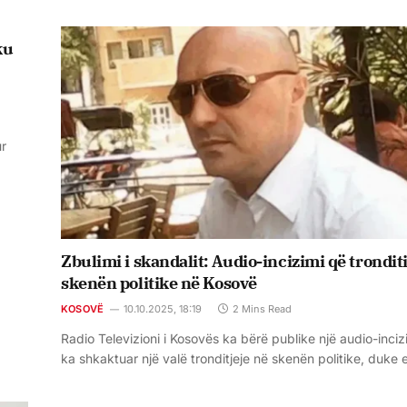
ku
ur
Zbulimi i skandalit: Audio-incizimi që trondit
skenën politike në Kosovë
KOSOVË
10.10.2025, 18:19
2 Mins Read
Radio Televizioni i Kosovës ka bërë publike një audio-inci
ka shkaktuar një valë tronditjeje në skenën politike, duke