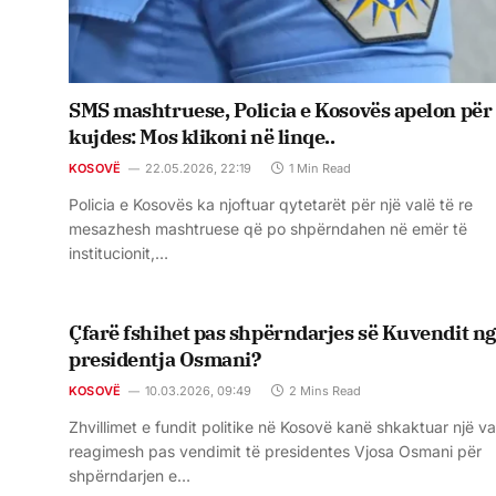
SMS mashtruese, Policia e Kosovës apelon për
kujdes: Mos klikoni në linqe..
KOSOVË
22.05.2026, 22:19
1 Min Read
Policia e Kosovës ka njoftuar qytetarët për një valë të re
mesazhesh mashtruese që po shpërndahen në emër të
institucionit,…
Çfarë fshihet pas shpërndarjes së Kuvendit n
presidentja Osmani?
KOSOVË
10.03.2026, 09:49
2 Mins Read
Zhvillimet e fundit politike në Kosovë kanë shkaktuar një va
reagimesh pas vendimit të presidentes Vjosa Osmani për
shpërndarjen e…