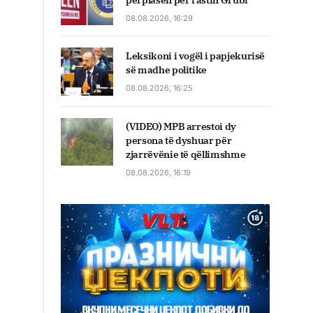
përplasen për rastin Grubi
08.08.2026, 16:29
Leksikoni i vogël i papjekurisë
së madhe politike
08.08.2026, 16:25
(VIDEO) MPB arrestoi dy
persona të dyshuar për
zjarrëvënie të qëllimshme
08.08.2026, 16:19