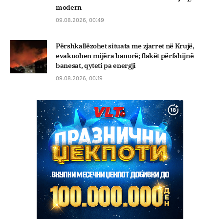
modern
09.08.2026, 00:49
Përshkallëzohet situata me zjarret në Krujë,
evakuohen mijëra banorë; flakët përfshijnë
banesat, qyteti pa energji
09.08.2026, 00:19