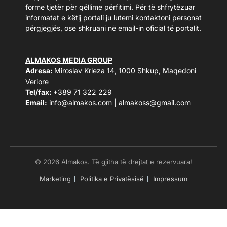
forme tjetër për qëllime përfitimi. Për të shfrytëzuar
informatat e këtij portali ju lutemi kontaktoni personat
përgjegjës, ose shkruani në email-in oficial të portalit.
ALMAKOS MEDIA GROUP
Adresa:
Miroslav Krleza 14, 1000 Shkup, Maqedoni
Veriore
Tel/fax:
+389 71 322 229
Email:
info@almakos.com
|
almakoss@gmail.com
© 2026 Almakos. Të gjitha të drejtat e rezervuara!
Marketing
Politika e Privatësisë
Impressum