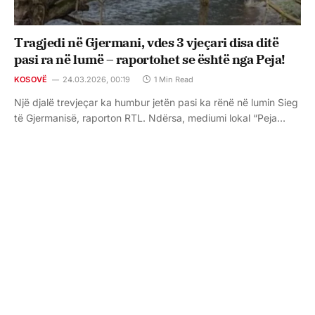
Tragjedi në Gjermani, vdes 3 vjeçari disa ditë
pasi ra në lumë – raportohet se është nga Peja!
KOSOVË
24.03.2026, 00:19
1 Min Read
Një djalë trevjeçar ka humbur jetën pasi ka rënë në lumin Sieg
të Gjermanisë, raporton RTL. Ndërsa, mediumi lokal “Peja…