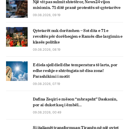
Një vit pas sulmit shtetëror, News24 vijon
misionin. 71 ditë pranë protestës së qytetarëve
09.08.2026, 09:19
Qytetarët nuk dorëzohen – Sot dita e 71 e
revoltës për dorëheqjen e Ramës dhe largimin e
klasës politike
09.08.2026, 08:19
E diela sjell diell dhe temperatura të larta, por
edhe reshje e shtrëngata në disa zona!
Parashikimi i motit
09.08.2026, 07:19
Dafina Zeqiri e mëson “mbrapsht” Daskanin,
por ai duket kaq i ëmbël…
09.08.2026, 00:49
Si italianët transformuan Tiranën në një qytet