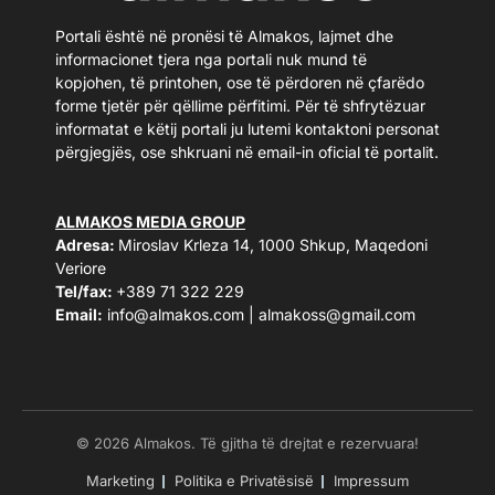
Portali është në pronësi të Almakos, lajmet dhe
informacionet tjera nga portali nuk mund të
kopjohen, të printohen, ose të përdoren në çfarëdo
forme tjetër për qëllime përfitimi. Për të shfrytëzuar
informatat e këtij portali ju lutemi kontaktoni personat
përgjegjës, ose shkruani në email-in oficial të portalit.
ALMAKOS MEDIA GROUP
Adresa:
Miroslav Krleza 14, 1000 Shkup, Maqedoni
Veriore
Tel/fax:
+389 71 322 229
Email:
info@almakos.com
|
almakoss@gmail.com
© 2026 Almakos. Të gjitha të drejtat e rezervuara!
Marketing
Politika e Privatësisë
Impressum