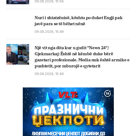
09.08.2026, 15:56
Nuri i shtatzënisë, kështu po duket Engji pak
javë para se të bëhet nënë
09.08.2026, 15:49
Një vit nga dita kur u godit “News 24″/
Gjekmarkaj: Është në këmbë duke bërë
gazetari profesionale. Media nuk është armike e
pushtetit, por mburojë e qytetarit
09.08.2026, 15:49