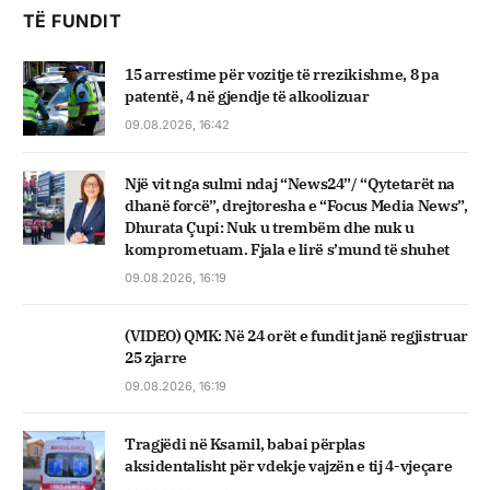
TË FUNDIT
15 arrestime për vozitje të rrezikishme, 8 pa
patentë, 4 në gjendje të alkoolizuar
09.08.2026, 16:42
Një vit nga sulmi ndaj “News24”/ “Qytetarët na
dhanë forcë”, drejtoresha e “Focus Media News”,
Dhurata Çupi: Nuk u trembëm dhe nuk u
komprometuam. Fjala e lirë s’mund të shuhet
09.08.2026, 16:19
(VIDEO) QMK: Në 24 orët e fundit janë regjistruar
25 zjarre
09.08.2026, 16:19
Tragjëdi në Ksamil, babai përplas
aksidentalisht për vdekje vajzën e tij 4-vjeçare