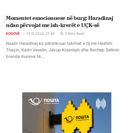
Momentet emocionuese në burg: Haradinaj
ndan përvojat me ish-krerët e UÇK-së
KOSOVË
25.12.2024, 22:49
3 Mins Read
Nasim Haradinaj ka përshkruar takimet e tij me Hashim
Thaçin, Kadri Veselin, Jakup Krasniqin dhe Rexhep Selimin
brenda mureve të…