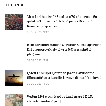
TË FUNDIT
“Jep dorëheqjen!”/ Sot dita e 70-të e protestës,
qytetarët zbresin sërish në protestë kundër
Ramës dhe qeverisë
08.08.2026, 11:49
Bombardimet ruse në Ukrainë/ Sulme ajrore në
Dnipropetrovsk, dy të vrarë dhe gjashtë të
plagosur
08.08.2026, 11:19
Qyteti i Shkupit njofton se javën e ardhshme
fillon spërkatja kundër larvave të mushkonjave!
08.08.2026, 11:00
Vetëm 15% e punëtorëve kanë marrë K-15,
shumica ende në pritje