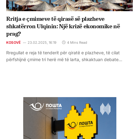
Rritja e çmimeve të qirasë së plazheve
shkatërron Ulqinin: Një krizë ekonomike në
prag?
KOSOVË
23.02.2025, 16:19
4 Mins Read
Rregullat e reja të tenderit për qiratë e plazheve, të cilat
përfshijnë çmime tri herë më të larta, shkaktuan debate…