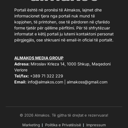
Portali është në pronësi të Almakos, lajmet dhe
informacionet tjera nga portali nuk mund të
kopjohen, të printohen, ose të përdoren në çfarëdo
forme tjetër për qëllime përfitimi. Për të shfrytëzuar
informatat e këtij portali ju lutemi kontaktoni personat
përgjegjës, ose shkruani në email-in oficial të portalit.
ALMAKOS MEDIA GROUP
Adresa:
Miroslav Krleza 14, 1000 Shkup, Maqedoni
Veriore
Tel/fax:
+389 71 322 229
Email:
info@almakos.com
|
almakoss@gmail.com
© 2026 Almakos. Të gjitha të drejtat e rezervuara!
Marketing
Politika e Privatësisë
Impressum