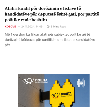
Afati i fundit për dorëzimin e listave të
kandidatëve për deputetë është gati, por partitë
politike ende heshtin
KOSOVË
24.11.2024, 14:49
3 Mins Read
Më 1 qershor ka filluar afati për subjektet politike që të
dorëzojnë kërkesat për certifikim dhe listat e kandidatëve
për…