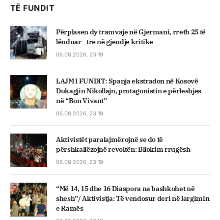
TË FUNDIT
Përplasen dy tramvaje në Gjermani, rreth 25 të
lënduar– tre në gjendje kritike
06.08.2026, 23:19
LAJM I FUNDIT: Spanja ekstradon në Kosovë
Dukagjin Nikollajn, protagonistin e përleshjes
në “Bon Vivant”
06.08.2026, 23:19
Aktivistët paralajmërojnë se do të
përshkallëzojnë revoltën: Bllokim rrugësh
06.08.2026, 23:19
“Më 14, 15 dhe 16 Diaspora na bashkohet në
shesh”/ Aktivistja: Të vendosur deri në largimin
e Ramës