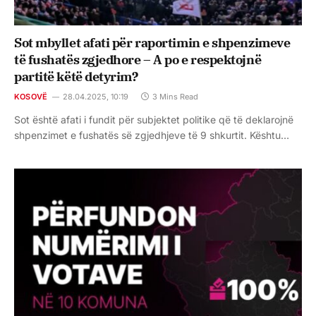
Sot mbyllet afati për raportimin e shpenzimeve
të fushatës zgjedhore – A po e respektojnë
partitë këtë detyrim?
KOSOVË
28.04.2025, 10:19
3 Mins Read
Sot është afati i fundit për subjektet politike që të deklarojnë
shpenzimet e fushatës së zgjedhjeve të 9 shkurtit. Kështu…