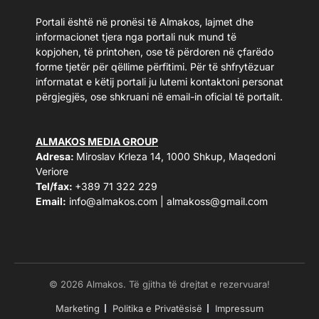
Portali është në pronësi të Almakos, lajmet dhe
informacionet tjera nga portali nuk mund të
kopjohen, të printohen, ose të përdoren në çfarëdo
forme tjetër për qëllime përfitimi. Për të shfrytëzuar
informatat e këtij portali ju lutemi kontaktoni personat
përgjegjës, ose shkruani në email-in oficial të portalit.
ALMAKOS MEDIA GROUP
Adresa:
Miroslav Krleza 14, 1000 Shkup, Maqedoni
Veriore
Tel/fax:
+389 71 322 229
Email:
info@almakos.com
|
almakoss@gmail.com
© 2026 Almakos. Të gjitha të drejtat e rezervuara!
Marketing
Politika e Privatësisë
Impressum