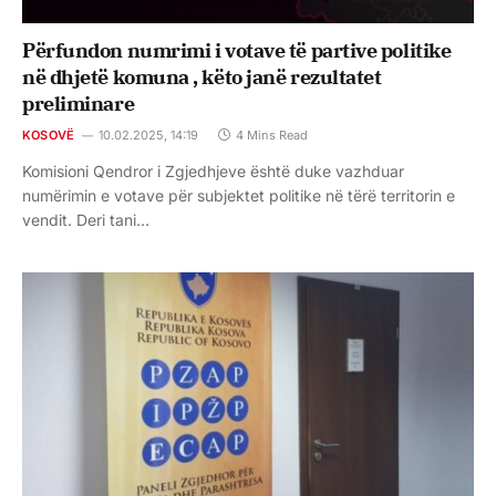
Përfundon numrimi i votave të partive politike
në dhjetë komuna , këto janë rezultatet
preliminare
KOSOVË
10.02.2025, 14:19
4 Mins Read
Komisioni Qendror i Zgjedhjeve është duke vazhduar
numërimin e votave për subjektet politike në tërë territorin e
vendit. Deri tani…