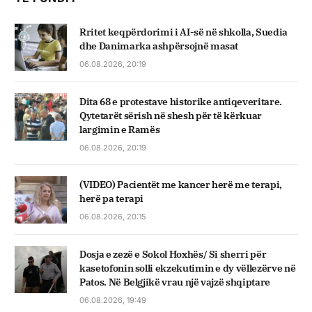
Rritet keqpërdorimi i AI-së në shkolla, Suedia
dhe Danimarka ashpërsojnë masat
06.08.2026, 20:19
Dita 68 e protestave historike antiqeveritare.
Qytetarët sërish në shesh për të kërkuar
largimin e Ramës
06.08.2026, 20:19
(VIDEO) Pacientët me kancer herë me terapi,
herë pa terapi
06.08.2026, 20:15
Dosja e zezë e Sokol Hoxhës/ Si sherri për
kasetofonin solli ekzekutimin e dy vëllezërve në
Patos. Në Belgjikë vrau një vajzë shqiptare
06.08.2026, 19:49