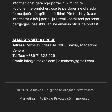
informacionet tjera nga portali nuk mund të
kopjohen, të printohen, ose të përdoren në çfarëdo
forme tjetër për qëllime përfitimi. Për të shfrytëzuar
informatat e këtij portali ju lutemi kontaktoni personat
përgjegjës, ose shkruani në email-in oficial të portalit.
ALMAKOS MEDIA GROUP
Adresa:
Miroslav Krleza 14, 1000 Shkup, Maqedoni
Veriore
Tel/fax:
+389 71 322 229
Email:
info@almakos.com
|
almakoss@gmail.com
© 2026 Almakos. Të gjitha të drejtat e rezervuara!
Marketing
Politika e Privatësisë
Impressum