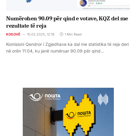
Numërohen 90.09 për qind e votave, KQZ del me
rezultate të reja
KOSOVË
10.02.2025, 12:19
1 Min Read
Komisioni Qendror i Zgjedhave ka dal me statistika të reja deri
në orën 11:04, ku janë numëruar 90.09 për qind…