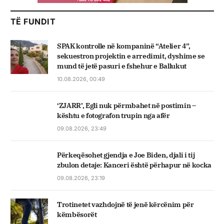
TË FUNDIT
SPAK kontrolle në kompaninë “Atelier 4”,
sekuestron projektin e arredimit, dyshime se
mund të jetë pasuri e fshehur e Ballukut
10.08.2026, 00:49
‘ZJARR’, Egli nuk përmbahet në postimin –
kështu e fotografon trupin nga afër
09.08.2026, 23:49
Përkeqësohet gjendja e Joe Biden, djali i tij
zbulon detaje: Kanceri është përhapur në kocka
09.08.2026, 23:19
Trotinetet vazhdojnë të jenë kërcënim për
këmbësorët