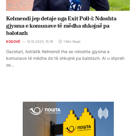
Kelmendi jep detaje nga Exit Poll-i: Ndoshta
gjysma e komunave të mëdha shkojnë pa
balotazh
KOSOVË
12.10.2025, 15:19
1 Min Read
Gazetari, Adriatik Kelmendi tha se ndoshta gjysma e
komunave të mëdha do të shkojnë pa balotazh. Ai u shpreh
se…