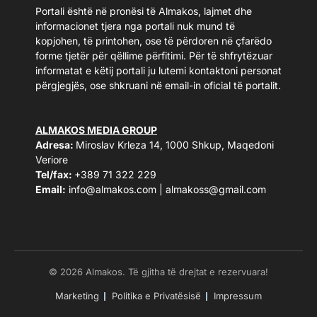
Portali është në pronësi të Almakos, lajmet dhe
informacionet tjera nga portali nuk mund të
kopjohen, të printohen, ose të përdoren në çfarëdo
forme tjetër për qëllime përfitimi. Për të shfrytëzuar
informatat e këtij portali ju lutemi kontaktoni personat
përgjegjës, ose shkruani në email-in oficial të portalit.
ALMAKOS MEDIA GROUP
Adresa:
Miroslav Krleza 14, 1000 Shkup, Maqedoni
Veriore
Tel/fax:
+389 71 322 229
Email:
info@almakos.com
|
almakoss@gmail.com
© 2026 Almakos. Të gjitha të drejtat e rezervuara!
Marketing
Politika e Privatësisë
Impressum