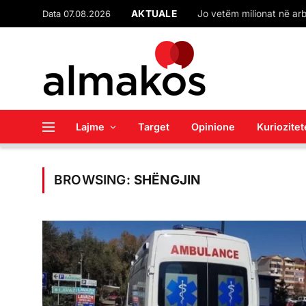
Data 07.08.2026
AKTUALE
Lajme
Target
Opinione
Kuriozitet
BROWSING:
SHËNGJIN