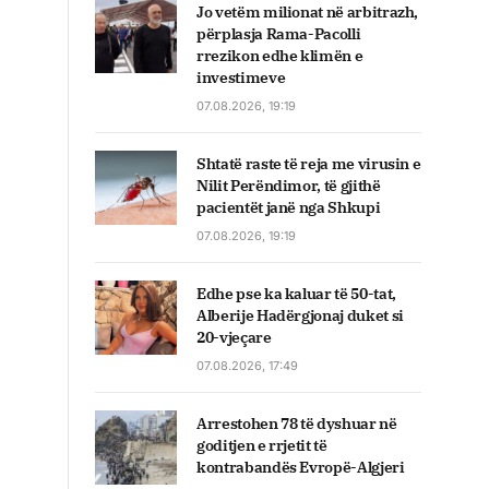
Jo vetëm milionat në arbitrazh,
përplasja Rama-Pacolli
rrezikon edhe klimën e
investimeve
07.08.2026, 19:19
Shtatë raste të reja me virusin e
Nilit Perëndimor, të gjithë
pacientët janë nga Shkupi
07.08.2026, 19:19
Edhe pse ka kaluar të 50-tat,
Alberije Hadërgjonaj duket si
20-vjeçare
07.08.2026, 17:49
Arrestohen 78 të dyshuar në
goditjen e rrjetit të
kontrabandës Evropë-Algjeri