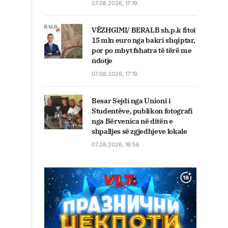
07.08.2026, 17:19
VËZHGIMI/ BERALB sh.p.k fitoi
15 mln euro nga bakri shqiptar,
por po mbyt fshatra të tërë me
ndotje
07.08.2026, 17:19
Besar Sejdi nga Unioni i
Studentëve, publikon fotografi
nga Bërvenica në ditën e
shpalljes së zgjedhjeve lokale
07.08.2026, 16:56