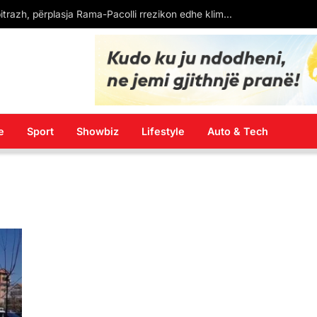
Shtatë raste të reja me virusin e Nilit Perëndimor, të gjithë pacientët janë nga Shkupi
e
Sport
Showbiz
Lifestyle
Auto & Tech