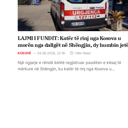
LAJMI I FUNDIT: Katër të rinj nga Kosova u
morën nga dallgët në Shëngjin, dy humbin jet
KOSOVË
03.06.2026, 22:19
1 Min Read
Një ngjarje e rëndë është regjistruar pasditen e kësaj të
mërkure në Shëngjin, ku katër të rinj nga Kosova u…