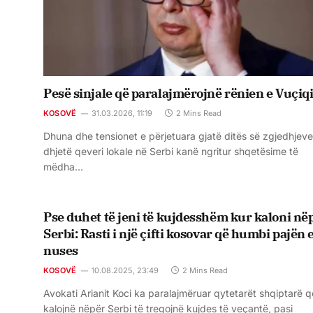
Pesë sinjale që paralajmërojnë rënien e Vuçiqi
KOSOVË
31.03.2026, 11:19
2 Mins Read
Dhuna dhe tensionet e përjetuara gjatë ditës së zgjedhjev
dhjetë qeveri lokale në Serbi kanë ngritur shqetësime të
mëdha…
Pse duhet të jeni të kujdesshëm kur kaloni në
Serbi: Rasti i një çifti kosovar që humbi pajën 
nuses
KOSOVË
10.08.2025, 23:49
2 Mins Read
Avokati Arianit Koci ka paralajmëruar qytetarët shqiptarë q
kalojnë nëpër Serbi të tregojnë kujdes të veçantë, pasi