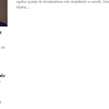
ngritur pyetje të rëndësishme mbi stabilitetin e vendit. Sr
Gjukiq,…
t
e në
për
e
ë