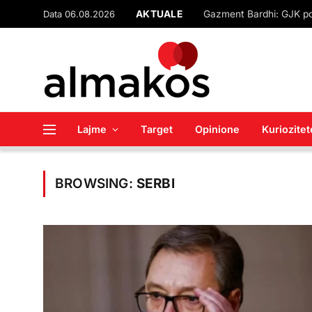
Data 06.08.2026
AKTUALE
Lajme
Target
Opinione
Kuriozitet
BROWSING:
SERBI