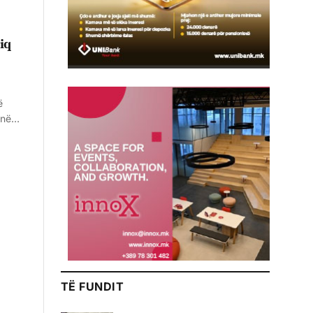
iq
ë
 në…
TË FUNDIT