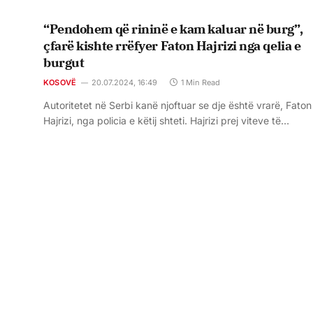
“Pendohem që rininë e kam kaluar në burg”,
çfarë kishte rrëfyer Faton Hajrizi nga qelia e
burgut
KOSOVË
20.07.2024, 16:49
1 Min Read
Autoritetet në Serbi kanë njoftuar se dje është vrarë, Faton
Hajrizi, nga policia e këtij shteti. Hajrizi prej viteve të…