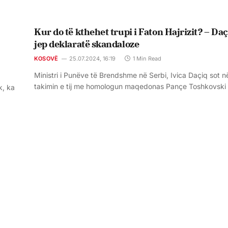
Kur do të kthehet trupi i Faton Hajrizit? – Daç
jep deklaratë skandaloze
KOSOVË
25.07.2024, 16:19
1 Min Read
Ministri i Punëve të Brendshme në Serbi, Ivica Daçiq sot n
takimin e tij me homologun maqedonas Pançe Toshkovski
k, ka