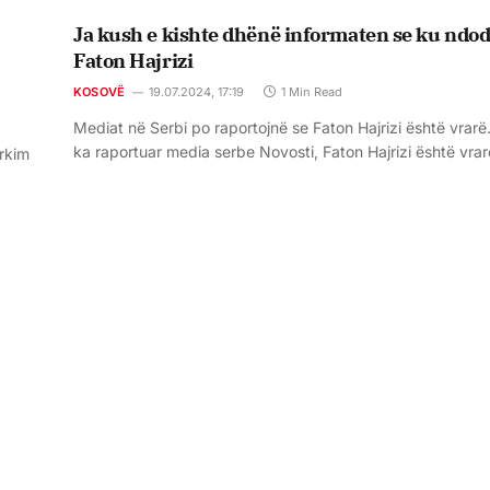
Ja kush e kishte dhënë informaten se ku ndo
Faton Hajrizi
KOSOVË
19.07.2024, 17:19
1 Min Read
Mediat në Serbi po raportojnë se Faton Hajrizi është vrarë.
ka raportuar media serbe Novosti, Faton Hajrizi është vra
ërkim