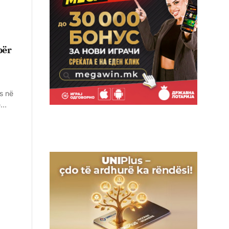
për
s në
të…