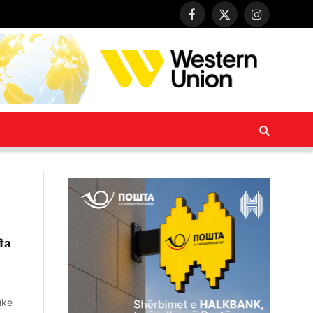
Facebook
X
Instagram
(Twitter)
fta
uke