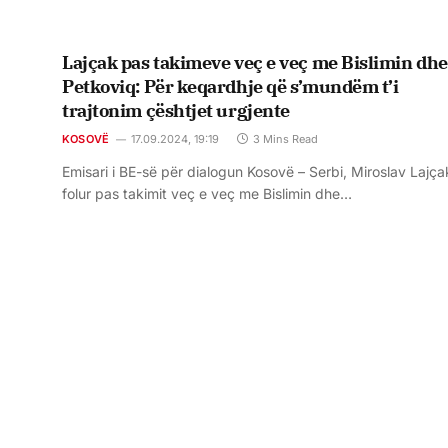
Lajçak pas takimeve veç e veç me Bislimin dhe
Petkoviq: Për keqardhje që s’mundëm t’i
trajtonim çështjet urgjente
KOSOVË
17.09.2024, 19:19
3 Mins Read
Emisari i BE-së për dialogun Kosovë – Serbi, Miroslav Lajça
folur pas takimit veç e veç me Bislimin dhe…