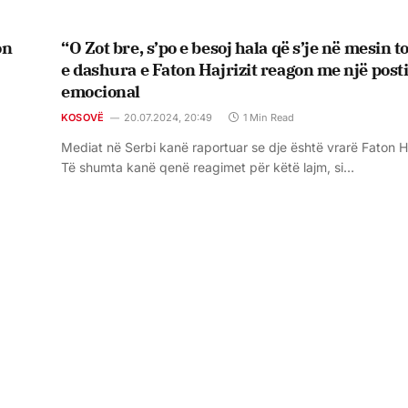
on
“O Zot bre, s’po e besoj hala që s’je në mesin t
e dashura e Faton Hajrizit reagon me një post
emocional
KOSOVË
20.07.2024, 20:49
1 Min Read
Mediat në Serbi kanë raportuar se dje është vrarë Faton Ha
Të shumta kanë qenë reagimet për këtë lajm, si…