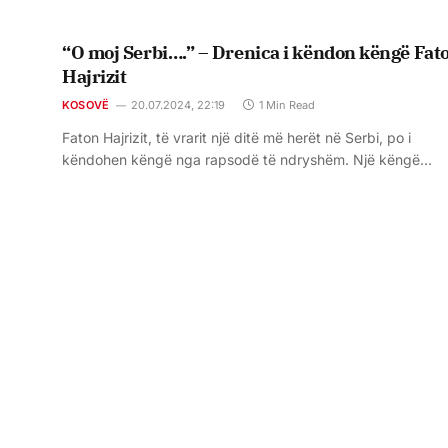
“O moj Serbi….” – Drenica i këndon këngë Fat
Hajrizit
KOSOVË
20.07.2024, 22:19
1 Min Read
Faton Hajrizit, të vrarit një ditë më herët në Serbi, po i
këndohen këngë nga rapsodë të ndryshëm. Një këngë…