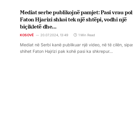
Mediat serbe publikojnë pamjet: Pasi vrau pol
Faton Hjarizi shkoi tek një shtëpi, vodhi një
biçikletë dhe…
KOSOVË
20.07.2024, 13:49
1 Min Read
Mediat në Serbi kanë publikuar një video, në të cilën, sipa
shihet Faton Hajrizi pak kohë pasi ka shkrepur…