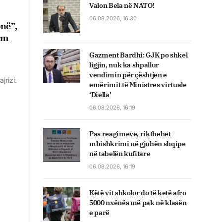
Valon Bela në NATO!
06.08.2026, 16:30
onë”,
im
Gazment Bardhi: GJK po shkel
ligjin, nuk ka shpallur
vendimin për çështjen e
jrizi.
emërimit të Ministres virtuale
‘Diella’
06.08.2026, 16:19
Pas reagimeve, rikthehet
mbishkrimi në gjuhën shqipe
në tabelën kufitare
06.08.2026, 16:19
Këtë vit shkolor do të ketë afro
5000 nxënës më pak në klasën
e parë