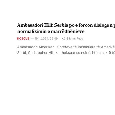
Ambasadori Hill: Serbia po e forcon dialogun 
normalizimin e marrëdhënieve
KOSOVË
19.11.2024, 22:49
3 Mins Read
Ambasadori Amerikan i Shteteve të Bashkuara të Amerikë
Serbi, Christopher Hill, ka theksuar se nuk është e saktë 