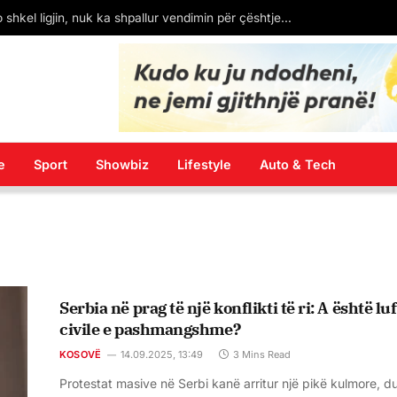
Gazment Bardhi: GJK po shkel ligjin, nuk ka shpallur vendimin për çështjen e emërimit të Ministres virtuale ‘Diella’
e
Sport
Showbiz
Lifestyle
Auto & Tech
Serbia në prag të një konflikti të ri: A është lu
civile e pashmangshme?
KOSOVË
14.09.2025, 13:49
3 Mins Read
Protestat masive në Serbi kanë arritur një pikë kulmore, d