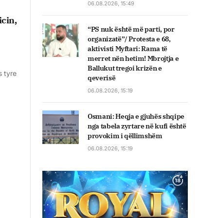
06.08.2026, 15:49
icin,
“PS nuk është më parti, por
organizatë”/ Protesta e 68,
aktivisti Myftari: Rama të
merret nën hetim! Mbrojtja e
Ballukut tregoi krizën e
s tyre
qeverisë
06.08.2026, 15:19
Osmani: Heqja e gjuhës shqipe
nga tabela zyrtare në kufi është
provokim i qëllimshëm
06.08.2026, 15:19