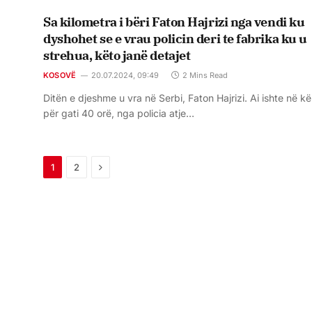
Sa kilometra i bëri Faton Hajrizi nga vendi ku
dyshohet se e vrau policin deri te fabrika ku u
strehua, këto janë detajet
KOSOVË
20.07.2024, 09:49
2 Mins Read
Ditën e djeshme u vra në Serbi, Faton Hajrizi. Ai ishte në k
për gati 40 orë, nga policia atje…
Next
1
2