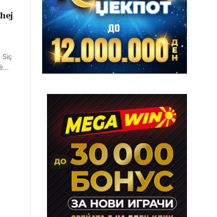
dhej
 Siç
rë…