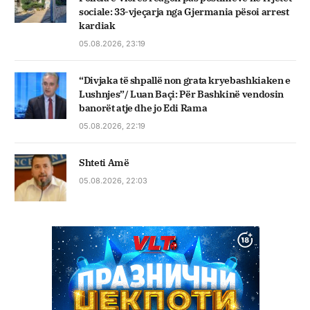
sociale: 33-vjeçarja nga Gjermania pësoi arrest
kardiak
05.08.2026, 23:19
“Divjaka të shpallë non grata kryebashkiaken e
Lushnjes”/ Luan Baçi: Për Bashkinë vendosin
banorët atje dhe jo Edi Rama
05.08.2026, 22:19
Shteti Amë
05.08.2026, 22:03