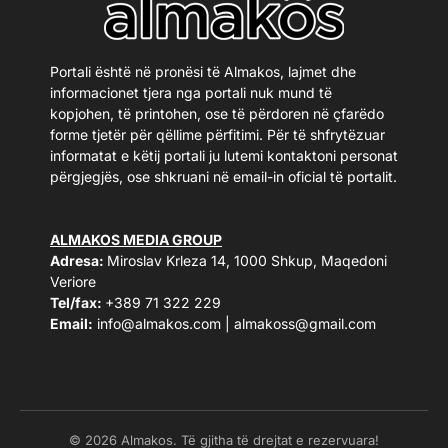
Portali është në pronësi të Almakos, lajmet dhe
informacionet tjera nga portali nuk mund të
kopjohen, të printohen, ose të përdoren në çfarëdo
forme tjetër për qëllime përfitimi. Për të shfrytëzuar
informatat e këtij portali ju lutemi kontaktoni personat
përgjegjës, ose shkruani në email-in oficial të portalit.
ALMAKOS MEDIA GROUP
Adresa:
Miroslav Krleza 14, 1000 Shkup, Maqedoni
Veriore
Tel/fax:
+389 71 322 229
Email:
info@almakos.com
|
almakoss@gmail.com
© 2026 Almakos. Të gjitha të drejtat e rezervuara!