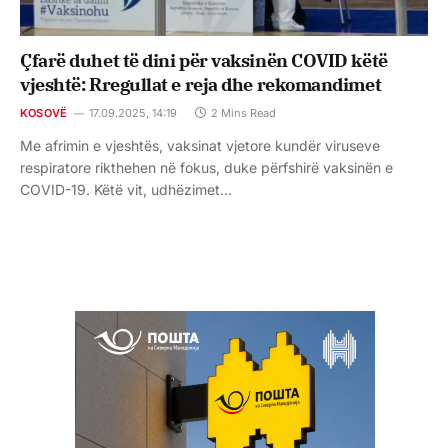
Çfarë duhet të dini për vaksinën COVID këtë
vjeshtë: Rregullat e reja dhe rekomandimet
KOSOVË
17.09.2025, 14:19
2 Mins Read
Me afrimin e vjeshtës, vaksinat vjetore kundër viruseve
respiratore rikthehen në fokus, duke përfshirë vaksinën e
COVID-19. Këtë vit, udhëzimet…