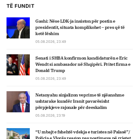
TË FUNDIT
Gashi: Nëse LDK-ja insiston për postin e
presidentit, situata komplikohet – pres që të
ketë lëshim
05.08.2026, 23:49
Senati i SHBA konfirmon kandidaturën e Eric
Wendt si ambasador në Shqipëri. Pritet firma e
Donald Trump
05.08.2026, 23:49
Netanyahu sinjalizon veprime të njëanshme
ushtarake kundër Iranit pavarësisht
përpjekjeve rajonale për deeskalim
05.08.2026, 23:19
“U mbajt e fshehtë vdekja e turistes në Palasë”/
Policia e Vlorës reagon pas postimeve në rrjetet