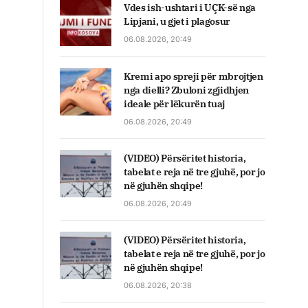
Vdes ish-ushtari i UÇK-së nga
Lipjani, u gjet i plagosur
06.08.2026, 20:49
Kremi apo spreji për mbrojtjen
nga dielli? Zbuloni zgjidhjen
ideale për lëkurën tuaj
06.08.2026, 20:49
(VIDEO) Përsëritet historia,
tabelat e reja në tre gjuhë, por jo
në gjuhën shqipe!
06.08.2026, 20:49
(VIDEO) Përsëritet historia,
tabelat e reja në tre gjuhë, por jo
në gjuhën shqipe!
06.08.2026, 20:38