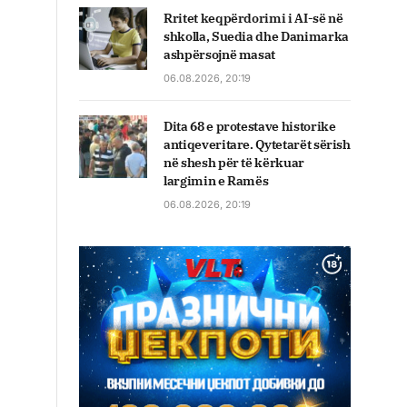
Rritet keqpërdorimi i AI-së në
shkolla, Suedia dhe Danimarka
ashpërsojnë masat
06.08.2026, 20:19
Dita 68 e protestave historike
antiqeveritare. Qytetarët sërish
në shesh për të kërkuar
largimin e Ramës
06.08.2026, 20:19