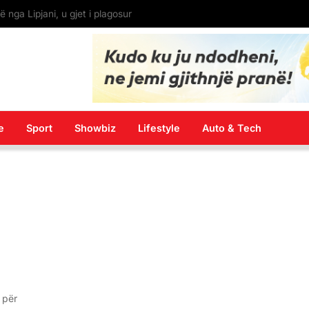
Kremi apo spreji për mbrojtjen nga dielli? Zbuloni zgjidhjen ideale për lëkurën tuaj
e
Sport
Showbiz
Lifestyle
Auto & Tech
 për