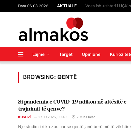
Data 06.08.2026
AKTUALE
Lajme
Target
Opinione
Kuriozitet
BROWSING:
QENTË
Si pandemia e COVID-19 ndikon në aftësitë e
trajnimit të qenve?
KOSOVË
27.09.2025, 09:49
2 Mins Read
Një studim i ri ka zbuluar se qentë janë bërë më të vështirë