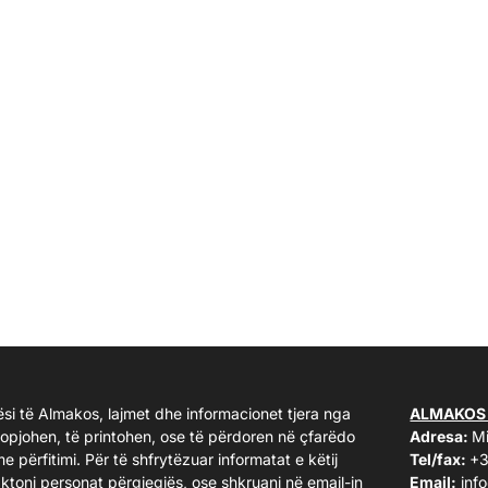
ësi të Almakos, lajmet dhe informacionet tjera nga
ALMAKOS
kopjohen, të printohen, ose të përdoren në çfarëdo
Adresa:
Mi
me përfitimi. Për të shfrytëzuar informatat e këtij
Tel/fax:
+3
taktoni personat përgjegjës, ose shkruani në email-in
Email:
inf