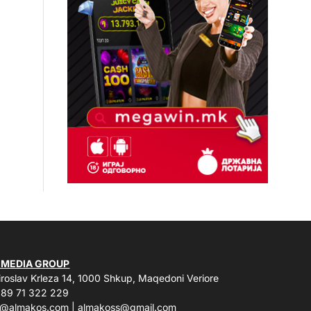
 MEDIA GROUP
roslav Krleza 14, 1000 Shkup, Maqedoni Veriore
89 71 322 229
o@almakos.com
|
almakoss@gmail.com