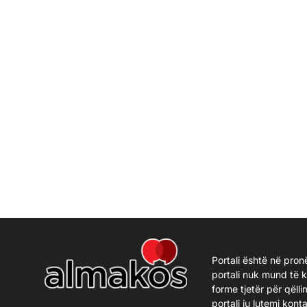
Portali është në pron
portali nuk mund të 
forme tjetër për qëlli
portali ju lutemi kon