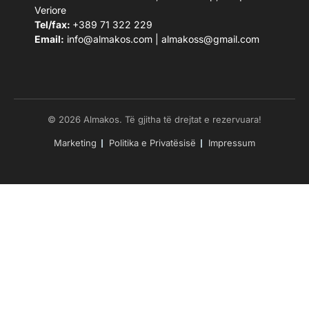
Veriore
Tel/fax:
+389 71 322 229
Email:
info@almakos.com
|
almakoss@gmail.com
© 2026 Almakos. Të gjitha të drejtat e rezervuara!
Marketing
Politika e Privatësisë
Impressum