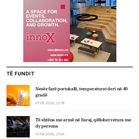
TË FUNDIT
Nesër fazë portokalli, temperaturat deri në 40
gradë
07.08.2026, 22:19
Të shtëna me armë në Saraj, qëllohet vetura me
dy persona
07.08.2026, 21:54