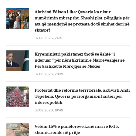
Aktivisti Edison Lika: Qeveria ka nisur
numërimin mbrapsht. Sheshi plot, përgjigje për
ata që mendojnë se protesta do të shuhet deri në
shtator!
07.08.2026, 21:19
Kryeministri pakistanez thotë se është “i
nderuar” për nënshkrimin e Marrëveshjes së
Përbashkët të Mbrojtjes së Mekës
07.08.2026, 20:19
Protestat dhe reforma territoriale, aktivisti Andi
Tepelena: Qeveria po riorganizon hartën për
interes politik
07.08.2026, 19:49
Vetëm 15% e punëtorëve kanë marrë K-15,
shumica ende në pritje