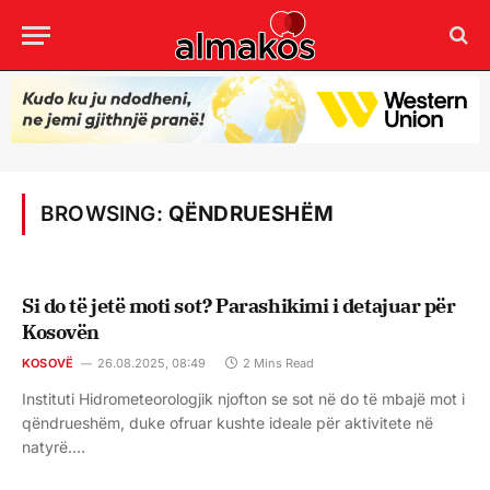
BROWSING:
QËNDRUESHËM
Si do të jetë moti sot? Parashikimi i detajuar për
Kosovën
KOSOVË
26.08.2025, 08:49
2 Mins Read
Instituti Hidrometeorologjik njofton se sot në do të mbajë mot i
qëndrueshëm, duke ofruar kushte ideale për aktivitete në
natyrë.…