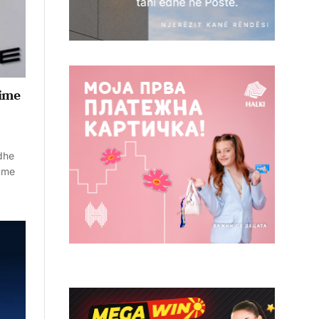
time
dhe
, me