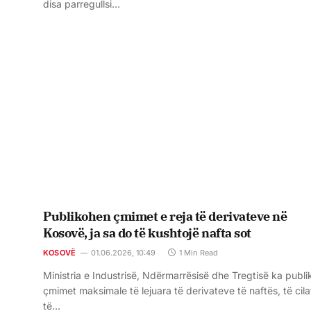
disa parregullsi…
Publikohen çmimet e reja të derivateve në
Kosovë, ja sa do të kushtojë nafta sot
KOSOVË
01.06.2026, 10:49
1 Min Read
Ministria e Industrisë, Ndërmarrësisë dhe Tregtisë ka publi
çmimet maksimale të lejuara të derivateve të naftës, të cila
të…