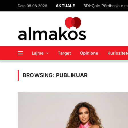
Data 08.08.2026
AKTUALE
‘Asht e lëkurë’, Vesa 
Lajme
Target
Opinione
Kuriozitet
BROWSING:
PUBLIKUAR