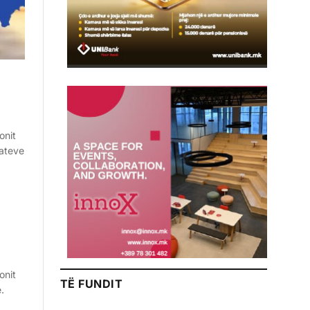
onit
vateve
onit
TË FUNDIT
.