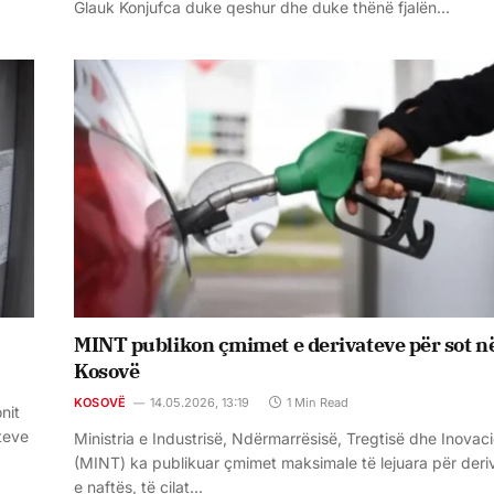
Glauk Konjufca duke qeshur dhe duke thënë fjalën…
MINT publikon çmimet e derivateve për sot n
Kosovë
KOSOVË
14.05.2026, 13:19
1 Min Read
nit
teve
Ministria e Industrisë, Ndërmarrësisë, Tregtisë dhe Inovaci
(MINT) ka publikuar çmimet maksimale të lejuara për deri
e naftës, të cilat…