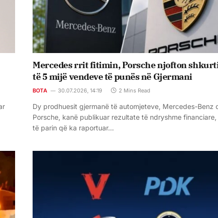
Mercedes rrit fitimin, Porsche njofton shkur
të 5 mijë vendeve të punës në Gjermani
BOTA
30.07.2026, 14:19
2 Mins Read
ar
Dy prodhuesit gjermanë të automjeteve, Mercedes-Benz 
Porsche, kanë publikuar rezultate të ndryshme financiare
të parin që ka raportuar…