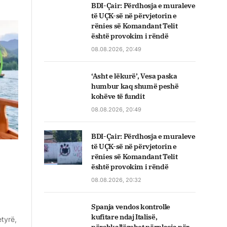
BDI-Çair: Përdhosja e muraleve
të UÇK-së në përvjetorin e
rënies së Komandant Telit
është provokim i rëndë
08.08.2026, 20:49
‘Asht e lëkurë’, Vesa paska
humbur kaq shumë peshë
kohëve të fundit
08.08.2026, 20:49
BDI-Çair: Përdhosja e muraleve
të UÇK-së në përvjetorin e
rënies së Komandant Telit
është provokim i rëndë
08.08.2026, 20:32
Spanja vendos kontrolle
kufitare ndaj Italisë,
etyrë,