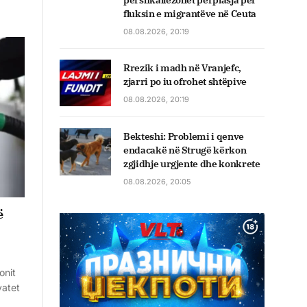
përshkallëzohet përplasja për
fluksin e migrantëve në Ceuta
08.08.2026, 20:19
Rrezik i madh në Vranjefc,
zjarri po iu ofrohet shtëpive
08.08.2026, 20:19
Bekteshi: Problemi i qenve
endacakë në Strugë kërkon
zgjidhje urgjente dhe konkrete
08.08.2026, 20:05
ë
onit
vatet