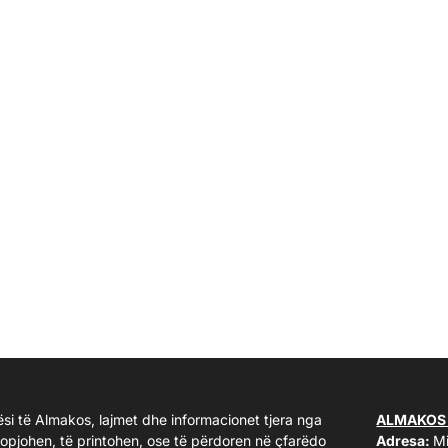
ësi të Almakos, lajmet dhe informacionet tjera nga
ALMAKOS
kopjohen, të printohen, ose të përdoren në çfarëdo
Adresa:
Mi