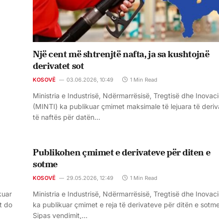
Një cent më shtrenjtë nafta, ja sa kushtojnë
derivatet sot
KOSOVË
03.06.2026, 10:49
1 Min Read
Ministria e Industrisë, Ndërmarrësisë, Tregtisë dhe Inovaci
(MINTI) ka publikuar çmimet maksimale të lejuara të deri
të naftës për datën…
Publikohen çmimet e derivateve për diten e
sotme
KOSOVË
29.05.2026, 12:49
1 Min Read
kuar
Ministria e Industrisë, Ndërmarrësisë, Tregtisë dhe Inovaci
t do
ka publikuar çmimet e reja të derivateve për ditën e sotme
Sipas vendimit,…