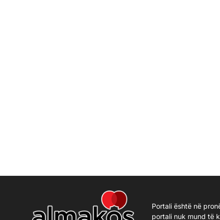
Portali është në pron
portali nuk mund të 