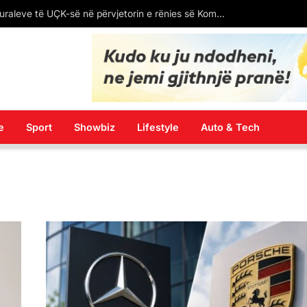
paska humbur kaq shumë peshë kohëve të fundit
e
Sport
Showbiz
Lifestyle
Auto & Tech