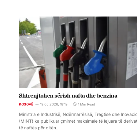
Shtrenjtohen sërish nafta dhe benzina
KOSOVË
19.05.2026, 18:19
1 Min Read
Ministria e Industrisë, Ndërmarrësisë, Tregtisë dhe Inovacio
(MINT) ka publikuar çmimet maksimale të lejuara të deriva
të naftës për ditën…