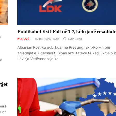
Publikohet Exit-Poll në T7, këto janë rezultat
ë
KOSOVË
07.06.2026, 19:19
1 Min Read
Albanian Post ka publikuar në Pressing, Exit-Poll-in për
zgjedhjet e 7 qershorit. Sipas rezultateve të këtij Exit-Polli:
Lëvizja Vetëvendosje ka…
ga
tjet
parë
tuar