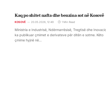
Kaq po shitet nafta dhe benzina sot në Kosovë
KOSOVË
20.05.2026, 12:49
1 Min Read
Ministria e Industrisë, Ndërmarrësisë, Tregtisë dhe Inovacio
ka publikuar çmimet e derivateve për ditën e sotme. Këto
çmime hyjnë në…