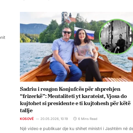
nit
Sadriu i reagon Konjufcës për shprehjen
“frizerkë”: Mentaliteti yt karateist, Vjosa do
kujtohet si presidente e ti kujtohesh për këtë
tallje
KOSOVË
20.05.2026, 10:19
6 Mins Read
Një video e publikuar dje ku shihet ministri i Jashtëm në d