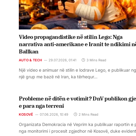
Video propagandistike në stilin Lego: Nga
narrativa anti-amerikane e Iranit te ndikimi n
Ballkan
AUTO & TECH
29.07.2026, 01:41
3 Mins Read
Një video e animuar në stilin e lodrave Lego, e publikuar n
një grup me bazë në Iran, ka tërhequr…
Probleme në ditën e votimit? DnV publikon gje
e para nga terreni
KOSOVË
07.06.2026, 10:49
2 Mins Read
Organizata Demokracia në Veprim ka publikuar raportin e 
nga monitorimi i procesit zgjedhor në Kosovë, duke eviden