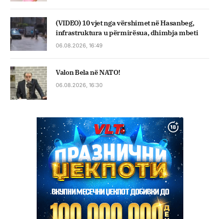
(VIDEO) 10 vjet nga vërshimet në Hasanbeg,
infrastruktura u përmirësua, dhimbja mbeti
06.08.2026, 16:49
Valon Bela në NATO!
06.08.2026, 16:30