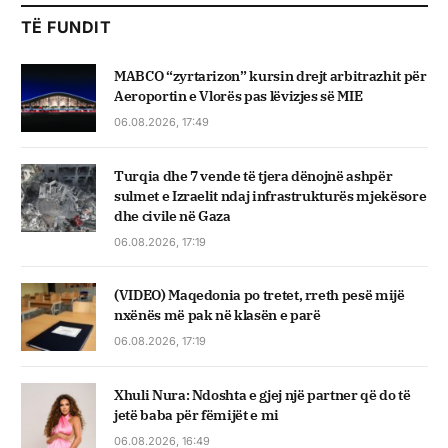
TË FUNDIT
MABCO “zyrtarizon” kursin drejt arbitrazhit për
Aeroportin e Vlorës pas lëvizjes së MIE
06.08.2026, 17:49
Turqia dhe 7 vende të tjera dënojnë ashpër
sulmet e Izraelit ndaj infrastrukturës mjekësore
dhe civile në Gaza
06.08.2026, 17:19
(VIDEO) Maqedonia po tretet, rreth pesë mijë
nxënës më pak në klasën e parë
06.08.2026, 17:19
Xhuli Nura: Ndoshta e gjej një partner që do të
jetë baba për fëmijët e mi
06.08.2026, 16:49