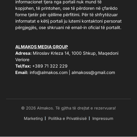
informacionet tjera nga portali nuk mund të
kopjohen, të printohen, ose të përdoren në çfarëdo
forme tjetër për qëllime përfitimi. Për të shfrytëzuar
informatat e këtij portali ju lutemi kontaktoni personat
përgjegjës, ose shkruani në email-in oficial të portalit.
ALMAKOS MEDIA GROUP
Adresa:
Miroslav Krleza 14, 1000 Shkup, Maqedoni
Veriore
Tel/fax:
+389 71 322 229
Email:
info@almakos.com
|
almakoss@gmail.com
© 2026 Almakos. Të gjitha të drejtat e rezervuara!
Marketing
Politika e Privatësisë
Impressum