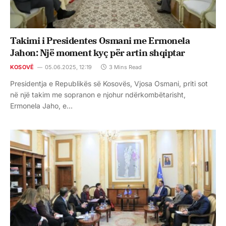
Takimi i Presidentes Osmani me Ermonela
Jahon: Një moment kyç për artin shqiptar
KOSOVË
05.06.2025, 12:19
3 Mins Read
Presidentja e Republikës së Kosovës, Vjosa Osmani, priti sot
në një takim me sopranon e njohur ndërkombëtarisht,
Ermonela Jaho, e…