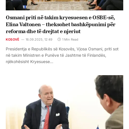
Osmani priti në takim kryesuesen e OSBE-së,
Elina Valtonen – theksohet bashkëpunimi për
reforma dhe të drejtat e njeriut
KOSOVË
16.09.2025, 12:49
1 Min Read
Presidentja e Republikës së Kosovës, Vjosa Osmani, priti sot
në takim Ministren e Punëve të Jashtme të Finlandës,
njëkohësisht Kryesuese…