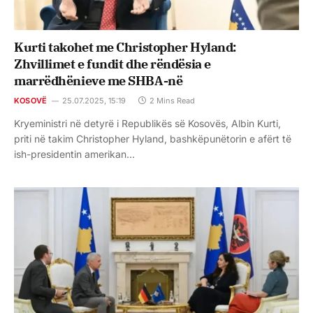
Kurti takohet me Christopher Hyland:
Zhvillimet e fundit dhe rëndësia e
marrëdhënieve me SHBA-në
KOSOVË
25.07.2025, 15:19
2 Mins Read
Kryeministri në detyrë i Republikës së Kosovës, Albin Kurti,
priti në takim Christopher Hyland, bashkëpunëtorin e afërt të
ish-presidentin amerikan…