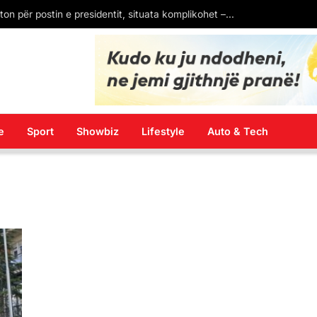
Senati i SHBA konfirmon kandidaturën e Eric Wendt si ambasador në Shqipëri. Pritet firma e Donald Trump
e
Sport
Showbiz
Lifestyle
Auto & Tech