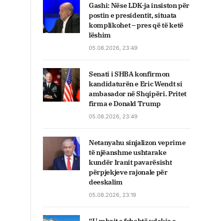
Gashi: Nëse LDK-ja insiston për
postin e presidentit, situata
komplikohet – pres që të ketë
lëshim
05.08.2026, 23:49
Senati i SHBA konfirmon
kandidaturën e Eric Wendt si
ambasador në Shqipëri. Pritet
firma e Donald Trump
05.08.2026, 23:49
Netanyahu sinjalizon veprime
të njëanshme ushtarake
kundër Iranit pavarësisht
përpjekjeve rajonale për
deeskalim
05.08.2026, 23:19