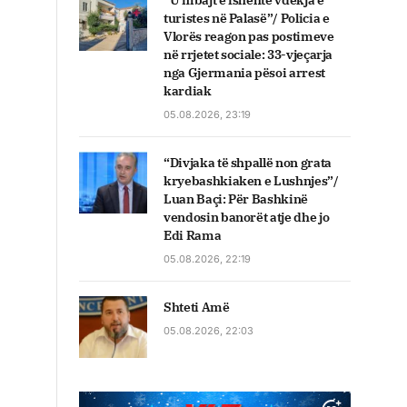
“U mbajt e fshehtë vdekja e
turistes në Palasë”/ Policia e
Vlorës reagon pas postimeve
në rrjetet sociale: 33-vjeçarja
nga Gjermania pësoi arrest
kardiak
05.08.2026, 23:19
“Divjaka të shpallë non grata
kryebashkiaken e Lushnjes”/
Luan Baçi: Për Bashkinë
vendosin banorët atje dhe jo
Edi Rama
05.08.2026, 22:19
Shteti Amë
05.08.2026, 22:03