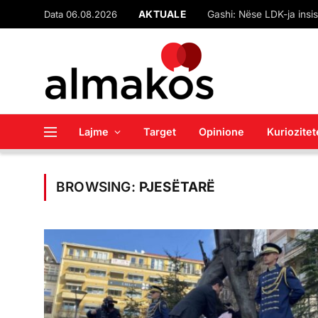
Data 06.08.2026
AKTUALE
Lajme
Target
Opinione
Kuriozitet
BROWSING:
PJESËTARË