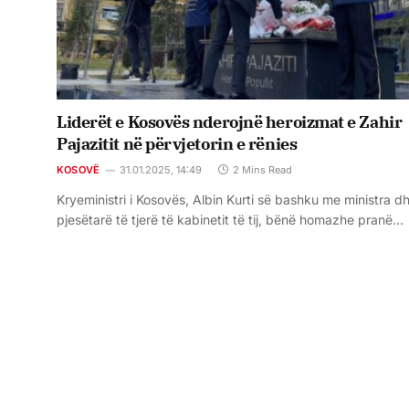
Liderët e Kosovës nderojnë heroizmat e Zahir
Pajazitit në përvjetorin e rënies
KOSOVË
31.01.2025, 14:49
2 Mins Read
Kryeministri i Kosovës, Albin Kurti së bashku me ministra d
pjesëtarë të tjerë të kabinetit të tij, bënë homazhe pranë…