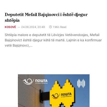
Deputetit Mefail Bajqinovci i është djegur
shtëpia
KOSOVË
24.09.2024, 20:49
1 Min Read
Shtëpia malore e deputetit të Lëvizjes Vetëvendosjes, Mefail
Bajqinovict është djegur këtë të martë. Lajmin e ka konfirmuar
vetë Bajqinovci,…