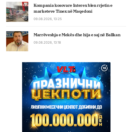
Kompania kosovare Interex blen rrjetin e
marketeve Tinex në Maqedoni
09.08.2026, 13:25
Marrëveshja e Mekës dhe hija e saj në Ballkan
09.08.2026, 13:18