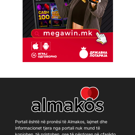
Portali është në pronësi të Almakos, lajmet dhe
informacionet tjera nga portali nuk mund të
kopjohen, të printohen, ose të përdoren në çfarëdo