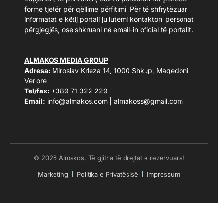
forme tjetër për qëllime përfitimi. Për të shfrytëzuar
informatat e këtij portali ju lutemi kontaktoni personat
përgjegjës, ose shkruani në email-in oficial të portalit.
ALMAKOS MEDIA GROUP
Adresa:
Miroslav Krleza 14, 1000 Shkup, Maqedoni
Veriore
Tel/fax:
+389 71 322 229
Email:
info@almakos.com
|
almakoss@gmail.com
© 2026 Almakos. Të gjitha të drejtat e rezervuara!
Marketing
Politika e Privatësisë
Impressum