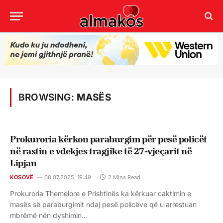
BROWSING:
MASËS
Prokuroria kërkon paraburgim për pesë policët
në rastin e vdekjes tragjike të 27-vjeçarit në
Lipjan
KOSOVË
08.07.2025, 19:49
2 Mins Read
Prokuroria Themelore e Prishtinës ka kërkuar caktimin e
masës së paraburgimit ndaj pesë policëve që u arrestuan
mbrëmë nën dyshimin…