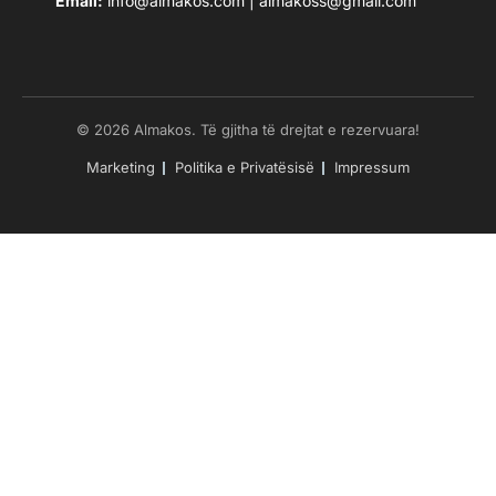
Email:
info@almakos.com
|
almakoss@gmail.com
© 2026 Almakos. Të gjitha të drejtat e rezervuara!
Marketing
Politika e Privatësisë
Impressum