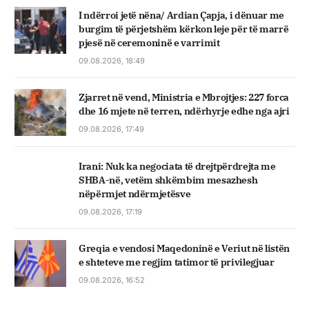
I ndërroi jetë nëna/ Ardian Çapja, i dënuar me
burgim të përjetshëm kërkon leje për të marrë
pjesë në ceremoninë e varrimit
09.08.2026, 18:49
Zjarret në vend, Ministria e Mbrojtjes: 227 forca
dhe 16 mjete në terren, ndërhyrje edhe nga ajri
09.08.2026, 17:49
Irani: Nuk ka negociata të drejtpërdrejta me
SHBA-në, vetëm shkëmbim mesazhesh
nëpërmjet ndërmjetësve
09.08.2026, 17:19
Greqia e vendosi Maqedoninë e Veriut në listën
e shteteve me regjim tatimor të privilegjuar
09.08.2026, 16:52