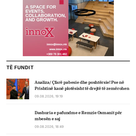
TË FUNDIT
Analiza/ Çfarë pabesie dhe poshtërsie! Pse në
Prishtinë kanë plotësisht të drejtë të zemërohen
09.08.2026, 19:19
Dashuria e pafundme e Remzie Osmanit për
mbesën e saj
09.08.2026, 18:49