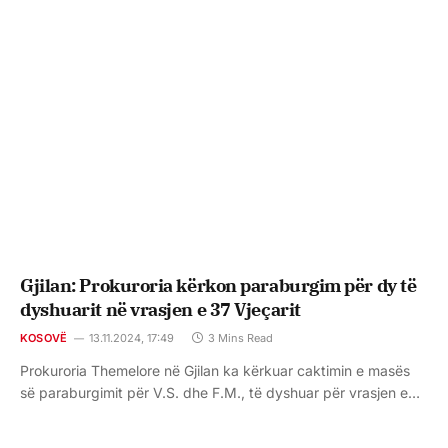
Gjilan: Prokuroria kërkon paraburgim për dy të
dyshuarit në vrasjen e 37 Vjeçarit
KOSOVË
13.11.2024, 17:49
3 Mins Read
Prokuroria Themelore në Gjilan ka kërkuar caktimin e masës
së paraburgimit për V.S. dhe F.M., të dyshuar për vrasjen e…