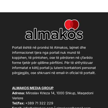
Portali është në pronësi të Almakos, lajmet dhe
informacionet tjera nga portali nuk mund të
kopjohen, të printohen, ose të përdoren në çfarëdo
forme tjetër për qëllime përfitimi. Për të shfrytëzuar
informatat e këtij portali ju lutemi kontaktoni personat
përgjegjës, ose shkruani në email-in oficial të portalit.
ALMAKOS MEDIA GROUP
Adresa:
Miroslav Krleza 14, 1000 Shkup, Maqedoni
Veriore
Tel/fax:
+389 71 322 229