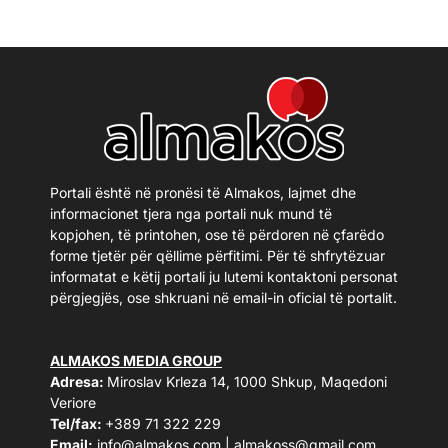
Portali është në pronësi të Almakos, lajmet dhe
informacionet tjera nga portali nuk mund të
kopjohen, të printohen, ose të përdoren në çfarëdo
forme tjetër për qëllime përfitimi. Për të shfrytëzuar
informatat e këtij portali ju lutemi kontaktoni personat
përgjegjës, ose shkruani në email-in oficial të portalit.
ALMAKOS MEDIA GROUP
Adresa:
Miroslav Krleza 14, 1000 Shkup, Maqedoni
Veriore
Tel/fax:
+389 71 322 229
Email:
info@almakos.com
|
almakoss@gmail.com