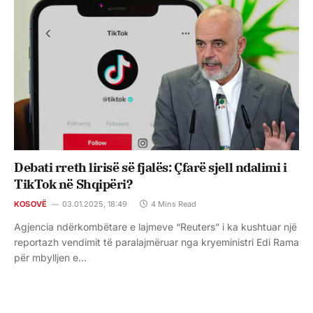
Debati rreth lirisë së fjalës: Çfarë sjell ndalimi i
TikTok në Shqipëri?
KOSOVË
03.01.2025, 18:49
4 Mins Read
Agjencia ndërkombëtare e lajmeve “Reuters” i ka kushtuar një
reportazh vendimit të paralajmëruar nga kryeministri Edi Rama
për mbylljen e…