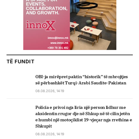
TË FUNDIT
OBI-ja mirëpret paktin “historik” të mbrojtjes
së përbashkët Turqi-Arabi Saudite-Pakistan
08.08.2026, 14:19
Policia e privoi nga liria një person lidhur me
aksidentin rrugor dje në Shkup në të cilin jetën
e humbi një motoçiklist 19-vjeçar nga rrethina e
Shkupit
08.08.2026, 14:19