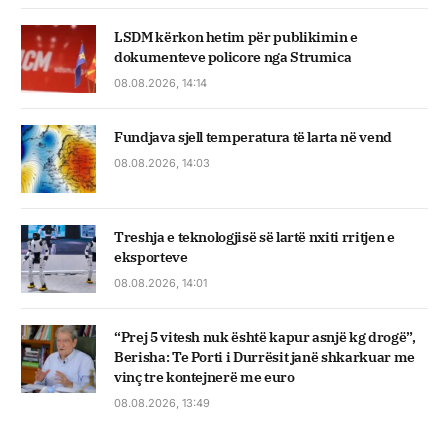
LSDM kërkon hetim për publikimin e
dokumenteve policore nga Strumica
08.08.2026, 14:14
Fundjava sjell temperatura të larta në vend
08.08.2026, 14:03
Treshja e teknologjisë së lartë nxiti rritjen e
eksporteve
08.08.2026, 14:01
“Prej 5 vitesh nuk është kapur asnjë kg drogë”,
Berisha: Te Porti i Durrësit janë shkarkuar me
vinç tre kontejnerë me euro
08.08.2026, 13:49