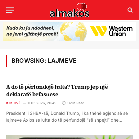
BROWSING:
LAJMEVE
A do të përfundojë lufta? Trump jep një
deklaratë befasuese
KOSOVË
11.03.2026, 20:49
1 Min Read
Presidenti i SHBA-së, Donald Trump, i ka thënë agjencisë së
lajmeve Axios se lufta do të përfundojë “së shpejti” dhe…