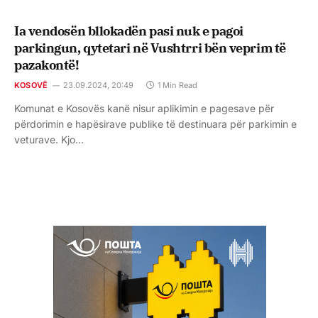
Ia vendosën bllokadën pasi nuk e pagoi
parkingun, qytetari në Vushtrri bën veprim të
pazakontë!
KOSOVË
23.09.2024, 20:49
1 Min Read
Komunat e Kosovës kanë nisur aplikimin e pagesave për
përdorimin e hapësirave publike të destinuara për parkimin e
veturave. Kjo…