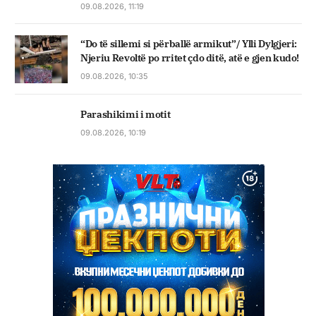
09.08.2026, 11:19
“Do të sillemi si përballë armikut”/ Ylli Dylgjeri:
Njeriu Revoltë po rritet çdo ditë, atë e gjen kudo!
09.08.2026, 10:35
Parashikimi i motit
09.08.2026, 10:19