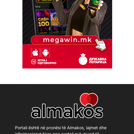
Portali është në pronësi të Almakos, lajmet dhe
informacionet tjera nga portali nuk mund të