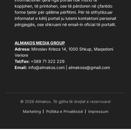
kopjohen, të printohen, ose të përdoren në çfarëdo
forme tjetër për qëllime përfitimi. Për të shfrytëzuar
informatat e këtij portali ju lutemi kontaktoni personat
përgjegjës, ose shkruani në email-in oficial të portalit.
ALMAKOS MEDIA GROUP
Adresa:
Miroslav Krleza 14, 1000 Shkup, Maqedoni
Veriore
Tel/fax:
+389 71 322 229
Email:
info@almakos.com
|
almakoss@gmail.com
© 2026 Almakos. Të gjitha të drejtat e rezervuara!
Marketing
Politika e Privatësisë
Impressum