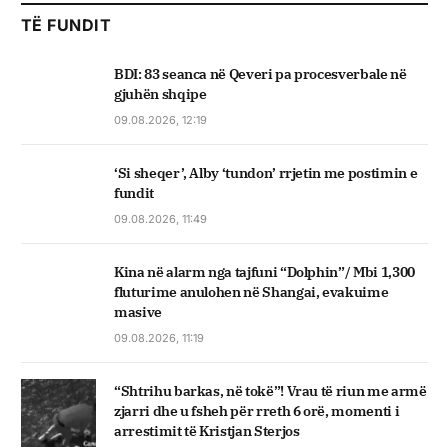
TË FUNDIT
BDI: 83 seanca në Qeveri pa procesverbale në
gjuhën shqipe
09.08.2026, 12:19
‘Si sheqer’, Alby ‘tundon’ rrjetin me postimin e
fundit
09.08.2026, 11:49
Kina në alarm nga tajfuni “Dolphin”/ Mbi 1,300
fluturime anulohen në Shangai, evakuime
masive
09.08.2026, 11:19
“Shtrihu barkas, në tokë”! Vrau të riun me armë
zjarri dhe u fsheh për rreth 6 orë, momenti i
arrestimit të Kristjan Sterjos