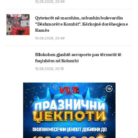
10.08.2026, 20:49
Qytetarët në marshim, mbushin bulevardin
“Dëshmorët e Kombit”. Kërkojnë dorëheqjen e
Ramës
10.08.2026, 20:49
Bllokohen gjashtë aeroporte pas tërmetit të
fuqishëm në Kolumbi
10.08.2026, 20:19