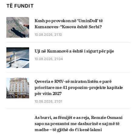
TË FUNDIT
Kush po provokon në ‘UminDoll’ të
Kumanoves-“Kosova është Serbi?
10.08.2026, 21:10
Uji në Kumanovë a është i sigurt për pije
10.08.2026, 21:04
Qeveria e RMV-së miraton listën e parë
prioritare me 41 propozim-projekte kapitale
për vitin 2027
10.08.2026, 21:01
As burri, as fëmijët e as reja, Remzie Osmani
sapo na prezantoi me dashurinë e saj më të
madhe – të gjithë do t’i kenë lakmi