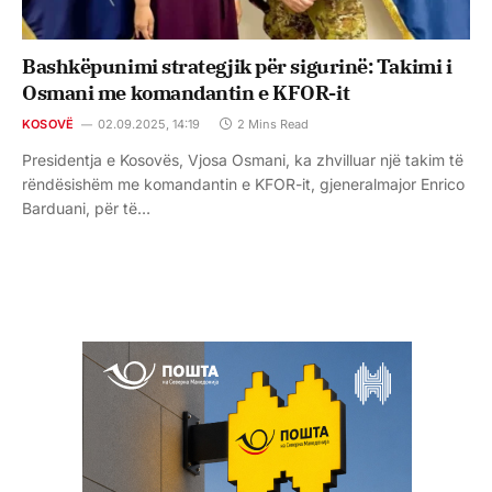
Bashkëpunimi strategjik për sigurinë: Takimi i
Osmani me komandantin e KFOR-it
KOSOVË
02.09.2025, 14:19
2 Mins Read
Presidentja e Kosovës, Vjosa Osmani, ka zhvilluar një takim të
rëndësishëm me komandantin e KFOR-it, gjeneralmajor Enrico
Barduani, për të…