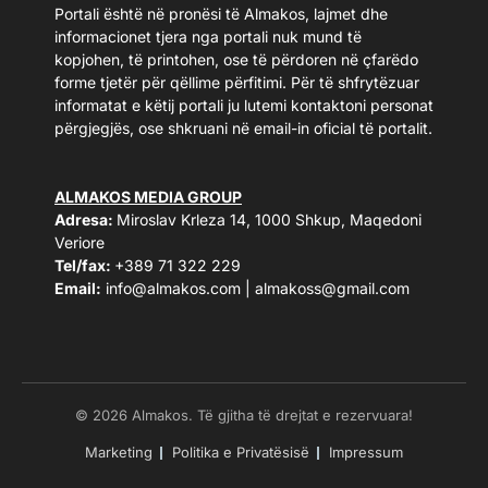
Portali është në pronësi të Almakos, lajmet dhe
informacionet tjera nga portali nuk mund të
kopjohen, të printohen, ose të përdoren në çfarëdo
forme tjetër për qëllime përfitimi. Për të shfrytëzuar
informatat e këtij portali ju lutemi kontaktoni personat
përgjegjës, ose shkruani në email-in oficial të portalit.
ALMAKOS MEDIA GROUP
Adresa:
Miroslav Krleza 14, 1000 Shkup, Maqedoni
Veriore
Tel/fax:
+389 71 322 229
Email:
info@almakos.com
|
almakoss@gmail.com
© 2026 Almakos. Të gjitha të drejtat e rezervuara!
Marketing
Politika e Privatësisë
Impressum