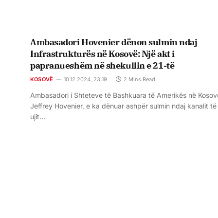
Ambasadori Hovenier dënon sulmin ndaj
Infrastrukturës në Kosovë: Një akt i
papranueshëm në shekullin e 21-të
KOSOVË
10.12.2024, 23:19
2 Mins Read
Ambasadori i Shteteve të Bashkuara të Amerikës në Kosov
Jeffrey Hovenier, e ka dënuar ashpër sulmin ndaj kanalit të
ujit…