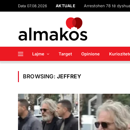
Data 07.08.2026
AKTUALE
Lajme
Target
Opinione
Kuriozitet
BROWSING:
JEFFREY