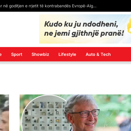
Arrestohen 78 të dyshuar në goditjen e rrjetit të kontrabandës Evropë-Algjeri
e
Sport
Showbiz
Lifestyle
Auto & Tech