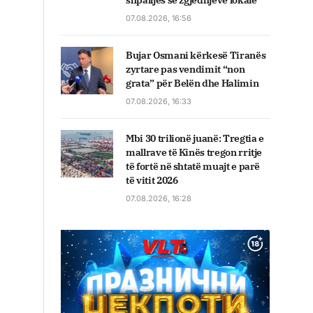
shpalljes së zgjedhjeve lokale
07.08.2026, 16:56
Bujar Osmani kërkesë Tiranës
zyrtare pas vendimit “non
grata” për Belën dhe Halimin
07.08.2026, 16:33
Mbi 30 trilionë juanë: Tregtia e
mallrave të Kinës tregon rritje
të fortë në shtatë muajt e parë
të vitit 2026
07.08.2026, 16:28