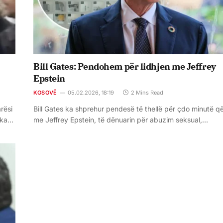
Bill Gates: Pendohem për lidhjen me Jeffrey
Epstein
KOSOVË
05.02.2026, 18:19
2 Mins Read
rësi
Bill Gates ka shprehur pendesë të thellë për çdo minutë që
ë ka…
me Jeffrey Epstein, të dënuarin për abuzim seksual,…