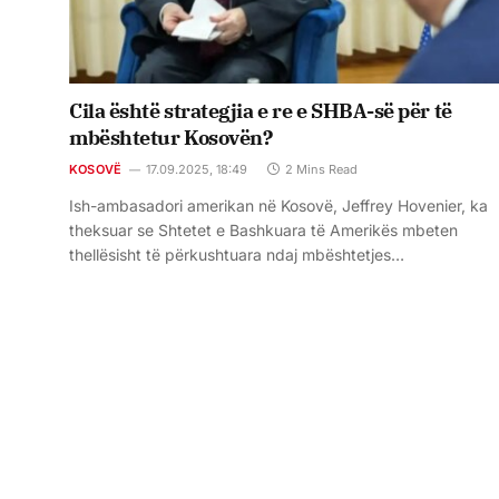
Cila është strategjia e re e SHBA-së për të
mbështetur Kosovën?
KOSOVË
17.09.2025, 18:49
2 Mins Read
Ish-ambasadori amerikan në Kosovë, Jeffrey Hovenier, ka
theksuar se Shtetet e Bashkuara të Amerikës mbeten
thellësisht të përkushtuara ndaj mbështetjes…