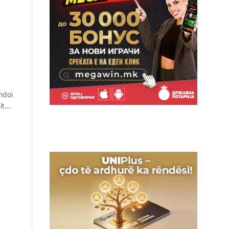
ndoi
dit…