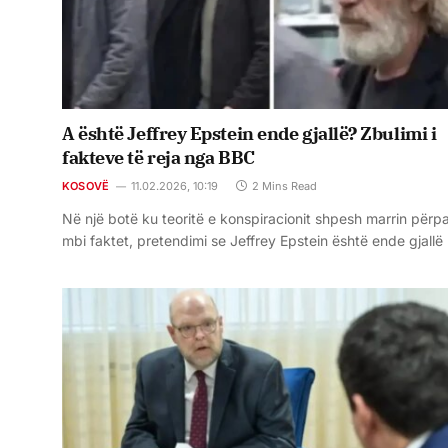
A është Jeffrey Epstein ende gjallë? Zbulimi i
fakteve të reja nga BBC
KOSOVË
11.02.2026, 10:19
2 Mins Read
Në një botë ku teoritë e konspiracionit shpesh marrin përpa
mbi faktet, pretendimi se Jeffrey Epstein është ende gjall