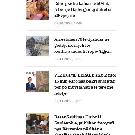
Edhe pse ka kaluar të 50-tat,
Alberije Hadërgjonaj duket si
20-vjeçare
07.08.2026, 17:49
Arrestohen 78 të dyshuar në
goditjen e rrjetit të
kontrabandës Evropë-Algjeri
07.08.2026, 17:19
VËZHGIMI/ BERALB sh.p.k fitoi
15 mln euro nga bakri shqiptar,
por po mbyt fshatra të tërë me
ndotje
07.08.2026, 17:19
Besar Sejdi nga Unioni i
Studentëve, publikon fotografi
nga Bërvenica në ditën e