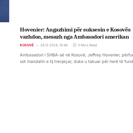
Hovenier: Angazhimi për suksesin e Kosovës
vazhdon, mesazh nga Ambasadori amerikan
KOSOVË
28.12.2024, 10:49
3 Mins Read
Ambasadori i SHBA-së në Kosovë, Jeffrey Hovenier, përfu
sot mandatin e tij trevjeçar, duke u takuar për herë të fun