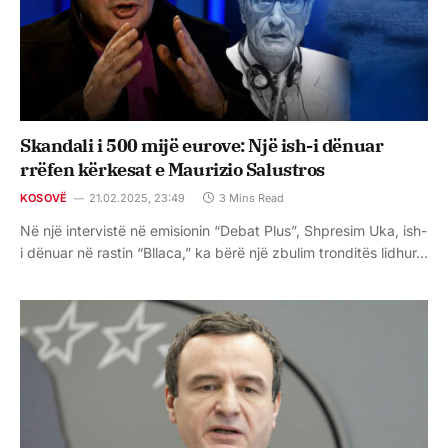
Skandali i 500 mijë eurove: Një ish-i dënuar
rrëfen kërkesat e Maurizio Salustros
KOSOVË
21.02.2025, 23:49
3 Mins Read
Në një intervistë në emisionin “Debat Plus”, Shpresim Uka, ish-
i dënuar në rastin “Bllaca,” ka bërë një zbulim tronditës lidhur…