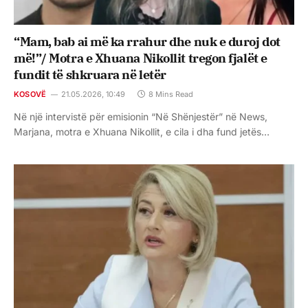
“Mam, bab ai më ka rrahur dhe nuk e duroj dot
më!”/ Motra e Xhuana Nikollit tregon fjalët e
fundit të shkruara në letër
KOSOVË
21.05.2026, 10:49
8 Mins Read
Në një intervistë për emisionin “Në Shënjestër” në News,
Marjana, motra e Xhuana Nikollit, e cila i dha fund jetës…