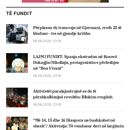
TË FUNDIT
Përplasen dy tramvaje në Gjermani, rreth 25 të
lënduar– tre në gjendje kritike
06.08.2026, 23:19
LAJM I FUNDIT: Spanja ekstradon në Kosovë
Dukagjin Nikollajn, protagonistin e përleshjes
në “Bon Vivant”
06.08.2026, 23:19
Aktivistët paralajmërojnë se do të
përshkallëzojnë revoltën: Bllokim rrugësh
06.08.2026, 23:19
“Më 14, 15 dhe 16 Diaspora na bashkohet në
shesh”/ Aktivistja: Të vendosur deri në largimin