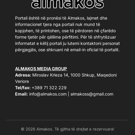
Portali është në pronësi të Almakos, lajmet dhe
informacionet tjera nga portali nuk mund të
kopjohen, të printohen, ose të përdoren në çfarëdo
forme tjetër për qëllime përfitimi. Për të shfrytëzuar
informatat e këtij portali ju lutemi kontaktoni personat
përgjegjës, ose shkruani në email-in oficial të portalit.
ALMAKOS MEDIA GROUP
Adresa:
Miroslav Krleza 14, 1000 Shkup, Maqedoni
Veriore
Tel/fax:
+389 71 322 229
Email:
info@almakos.com
|
almakoss@gmail.com
© 2026 Almakos. Të gjitha të drejtat e rezervuara!