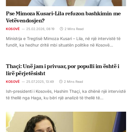
Pse Mimoza Kusari-Lila refuzon bashkimin me
Vetëvendosjen?
KOSOVË
25.02.2026, 08:19
2 Mins Read
Ministrja e Tregtisë Mimoza Kusari – Lila, në një intervistë të
fundit, ka hedhur dritë mbi situatën politike në Kosovë…
Thaçi: Unë jam i privuar, por populli im është i
lirë përjetësisht
KOSOVË
25.07.2025, 13:49
2 Mins Read
Ish-presidenti i Kosovës, Hashim Thaçi, ka dhënë një intervistë
të thellë nga Haga, ku bëri një analizë të thellë të…