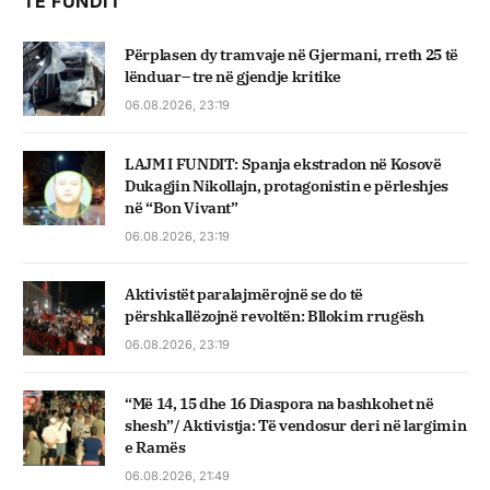
TË FUNDIT
Përplasen dy tramvaje në Gjermani, rreth 25 të
lënduar– tre në gjendje kritike
06.08.2026, 23:19
LAJM I FUNDIT: Spanja ekstradon në Kosovë
Dukagjin Nikollajn, protagonistin e përleshjes
në “Bon Vivant”
06.08.2026, 23:19
Aktivistët paralajmërojnë se do të
përshkallëzojnë revoltën: Bllokim rrugësh
06.08.2026, 23:19
“Më 14, 15 dhe 16 Diaspora na bashkohet në
shesh”/ Aktivistja: Të vendosur deri në largimin
e Ramës
06.08.2026, 21:49