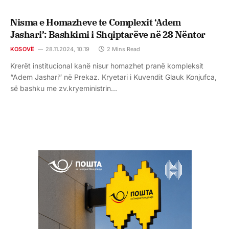
Nisma e Homazheve te Complexit ‘Adem
Jashari’: Bashkimi i Shqiptarëve në 28 Nëntor
KOSOVË
28.11.2024, 10:19
2 Mins Read
Krerët institucional kanë nisur homazhet pranë kompleksit
“Adem Jashari” në Prekaz. Kryetari i Kuvendit Glauk Konjufca,
së bashku me zv.kryeministrin…