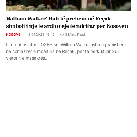
William Walker: Gati të prehem në Reçak,
simboli i një të ardhmeje të ndritur për Kosovën
KOSOVË
16.01.2025, 16:49
3 Mins Read
Ish-ambasadori i OSBE-së, William Walker, ishte i pranishëm
në homazhet e mbajtura në Reçak, për të përkujtuar 26-
vjetorin e masakrës…