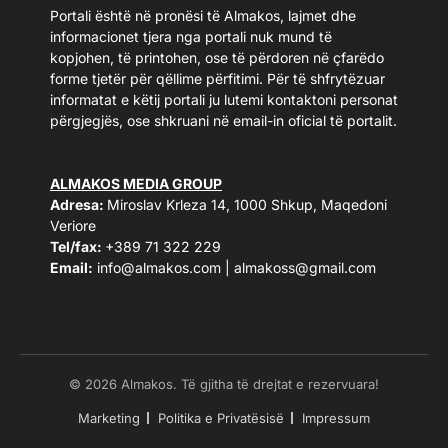
Portali është në pronësi të Almakos, lajmet dhe
informacionet tjera nga portali nuk mund të
kopjohen, të printohen, ose të përdoren në çfarëdo
forme tjetër për qëllime përfitimi. Për të shfrytëzuar
informatat e këtij portali ju lutemi kontaktoni personat
përgjegjës, ose shkruani në email-in oficial të portalit.
ALMAKOS MEDIA GROUP
Adresa:
Miroslav Krleza 14, 1000 Shkup, Maqedoni
Veriore
Tel/fax:
+389 71 322 229
Email:
info@almakos.com
|
almakoss@gmail.com
© 2026 Almakos. Të gjitha të drejtat e rezervuara!
Marketing
Politika e Privatësisë
Impressum