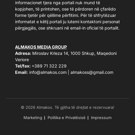
informacionet tjera nga portali nuk mund të
kopjohen, të printohen, ose të përdoren në çfarëdo
forme tjetër për qëllime përfitimi. Për të shfrytëzuar
informatat e këtij portali ju lutemi kontaktoni personat
përgjegjës, ose shkruani në email-in oficial të portalit.
ALMAKOS MEDIA GROUP
Adresa:
Miroslav Krleza 14, 1000 Shkup, Maqedoni
Veriore
Tel/fax:
+389 71 322 229
Email:
info@almakos.com
|
almakoss@gmail.com
© 2026 Almakos. Të gjitha të drejtat e rezervuara!
Marketing
Politika e Privatësisë
Impressum