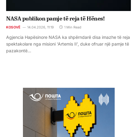
NASA publikon pamje të reja të Hënes!
KOSOVË
14.04.2026, 11:19
1 Min Read
Agjencia Hapësinore NASA ka shpërndarë disa imazhe të reja
spektakolare nga misioni ‘Artemis II’, duke ofruar një pamje të
pazakontë…