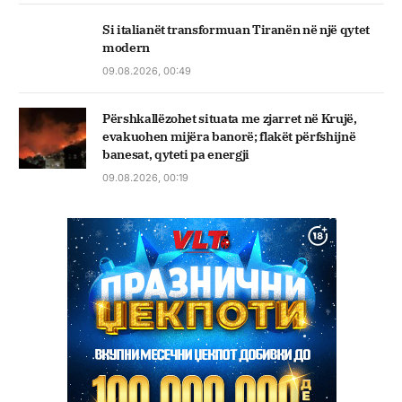
Si italianët transformuan Tiranën në një qytet
modern
09.08.2026, 00:49
Përshkallëzohet situata me zjarret në Krujë,
evakuohen mijëra banorë; flakët përfshijnë
banesat, qyteti pa energji
09.08.2026, 00:19