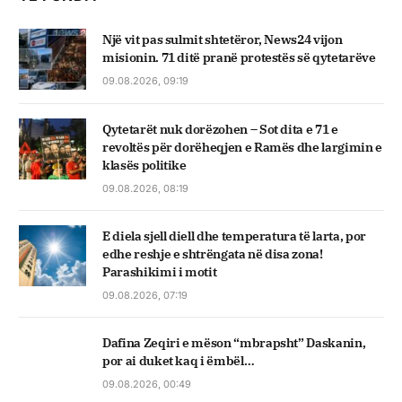
Një vit pas sulmit shtetëror, News24 vijon
misionin. 71 ditë pranë protestës së qytetarëve
09.08.2026, 09:19
Qytetarët nuk dorëzohen – Sot dita e 71 e
revoltës për dorëheqjen e Ramës dhe largimin e
klasës politike
09.08.2026, 08:19
E diela sjell diell dhe temperatura të larta, por
edhe reshje e shtrëngata në disa zona!
Parashikimi i motit
09.08.2026, 07:19
Dafina Zeqiri e mëson “mbrapsht” Daskanin,
por ai duket kaq i ëmbël…
09.08.2026, 00:49